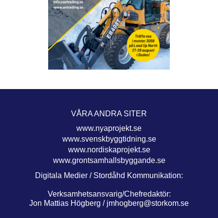
VÅRA ANDRA SITER
www.nyaprojekt.se
www.svenskbyggtidning.se
www.nordiskaprojekt.se
www.grontsamhallsbyggande.se
Digitala Medier / Stordåhd Kommunikation:
Verksamhetsansvarig/Chefredaktör:
Jon Mattias Högberg /
jmhogberg@storkom.se