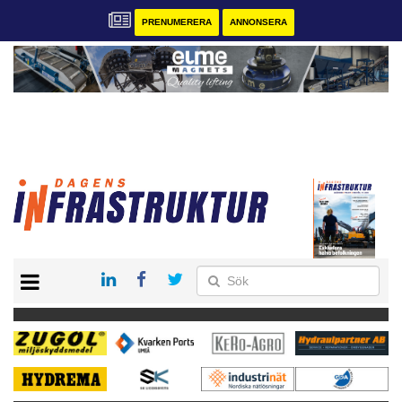
PRENUMERERA
ANNONSERA
START
KONTAKT
VÅRA ANDRA MAGASIN
PRENUMERERA
ANNONSERA