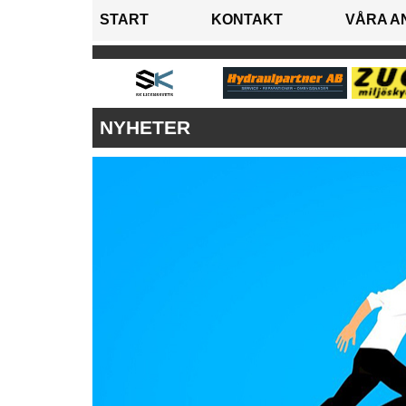
START
KONTAKT
VÅRA A
NYHETER