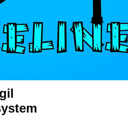
gil
ssystem