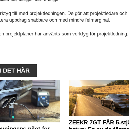
ktyg till med projektledningen. De gör att projektledare och
antera uppdrag snabbare och med mindre felmarginal.
 och projektplaner har använts som verktyg för projektledning.
M DET HÄR
ZEEKR 7GT FÅR 5-stjä
ovningens pilot för