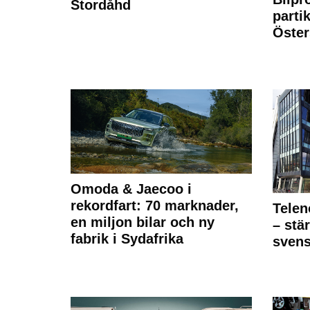
Stordåhd
partik
Öste
Omoda & Jaecoo i
rekordfart: 70 marknader,
Telen
en miljon bilar och ny
– stä
fabrik i Sydafrika
sven