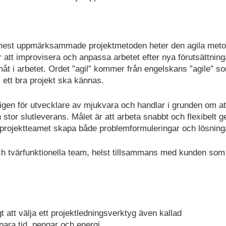
mest uppmärksammade projektmetoden heter den agila meto
r att improvisera och anpassa arbetet efter nya förutsättning
måt i arbetet. Ordet ”agil” kommer från engelskans ”agile” s
m ett bra projekt ska kännas.
gen för utvecklare av mjukvara och handlar i grunden om at
en stor slutleverans. Målet är att arbeta snabbt och flexibelt
i projektteamet skapa både problemformuleringar och lösning
 och tvärfunktionella team, helst tillsammans med kunden som
tigt att välja ett projektledningsverktyg även kallad
ara tid, pengar och energi.