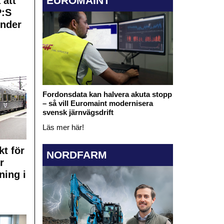
EUROMAINT
 att
:S
under
Fordonsdata kan halvera akuta stopp
– så vill Euromaint modernisera
svensk järnvägsdrift
Läs mer här!
kt för
NORDFARM
r
ning i