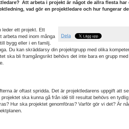
ledare? Att arbeta i projekt är något de allra flesta har 
jektledning, vad gör en projektledare och hur fungerar de
leder ett projekt. Ett
Dela
 att arbeta med inom många
ll bygg eller i en familj.
ånga. Du kan skräddarsy din projektgrupp med olika kompete
ktet ska bli framgångsrikt behövs det inte bara en grupp med
e.
na är oftast spridda. Det är projektledarens uppgift att se t
t projektet ska kunna gå från idé till resultat behövs en tydli
ras? Hur ska projektet genomföras? Varför gör vi det? Är nå
ektplanen.