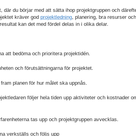
t, där du börjar med att sätta ihop projektgruppen och däreft
ojektet kräver god
projektledning
, planering, bra resurser oc
 resultat kan det med fördel delas in i olika delar.
rna att bedöma och prioritera projektidén.
heten och förutsättningarna för projektet.
 fram planen för hur målet ska uppnås.
ektledaren följer hela tiden upp aktiviteter och kostnader o
erfarenheterna tas upp och projektgruppen avvecklas.
rna verkställs och följs upp