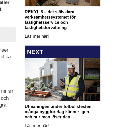
eller
t
REKYL 5 – det självklara
verksamhetssystemet för
fastighetsservice och
fastighetsförvaltning
Läs mer här!
nser
NEXT
 olika
ill att
g och
gra
Utmaningen under fotbollsfesten
många byggföretag känner igen –
och hur man löser den
Läs mer här!