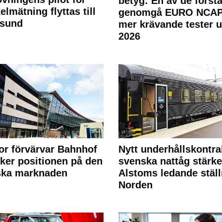
betyg: En av de första
elmätning flyttas till
genomgå EURO NCAP
rsund
mer krävande tester 
2026
or förvärvar Bahnhof
Nytt underhållskontra
rker positionen på den
svenska nattåg stärke
ska marknaden
Alstoms ledande ställ
Norden