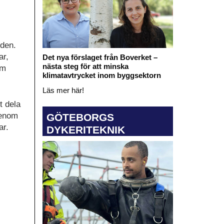
den.
ar,
Det nya förslaget från Boverket –
nästa steg för att minska
om
klimatavtrycket inom byggsektorn
Läs mer här!
t dela
 genom
GÖTEBORGS
ar.
DYKERITEKNIK