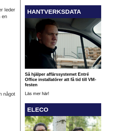
er leder
HANTVERKSDATA
h en
Så hjälper affärssystemet Entré
Office installatörer att få tid till VM-
festen
Läs mer här!
m något
ELECO