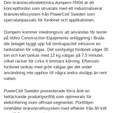
Den bränslecellselektriska dumpern HX04 är ett
konceptfordon som utrustats med ett industrialiserat
bränslecellssystem från PowerCell Sweden som
specialanpassats för fordonet och applikationen.
Dumpern kommer inledningsvis att användas för tester
på Volvo Construction Equipments anläggning i Braås
där bolaget byggt upp full testkapacitet inklusive en
tankstation för vätgas. Det sexhjuliga fordonet väger 35
ton och kan tankas med 12 kg vätgas på 7,5 minuter,
vilket räcker för cirka 4 timmars körning. Eftersom
fordonet tankas med grön vätgas ger det under
användning inte upphov till några andra utsläpp än rent
vatten.
PowerCell Sweden presenterade förra året en
heltäckande produktportfölj som optimerats för
elektrifiering inom offroad-segmentet. Portföljen
innehåller bränslecellssystem med effekter från 60 kW