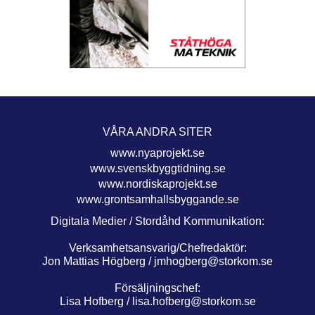
VÅRA ANDRA SITER
www.nyaprojekt.se
www.svenskbyggtidning.se
www.nordiskaprojekt.se
www.grontsamhallsbyggande.se
Digitala Medier / Stordåhd Kommunikation:
Verksamhetsansvarig/Chefredaktör:
Jon Mattias Högberg /
jmhogberg@storkom.se
Försäljningschef:
Lisa Hofberg /
lisa.hofberg@storkom.se