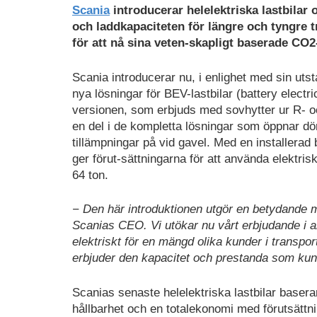
Scania
introducerar helelektriska lastbilar 
och laddkapaciteten för längre och tyngre tr
för att nå sina veten-skapligt baserade CO
Scania introducerar nu, i enlighet med sin utst
nya lösningar för BEV-lastbilar (battery electr
versionen, som erbjuds med sovhytter ur R- o
en del i de kompletta lösningar som öppnar dör
tillämpningar på vid gavel. Med en installerad
ger förut-sättningarna för att använda elektriska
64 ton.
− Den här introduktionen utgör en betydande mi
Scanias CEO. Vi utökar nu vårt erbjudande i a
elektriskt för en mängd olika kunder i transpo
erbjuder den kapacitet och prestanda som kunder
Scanias senaste helelektriska lastbilar baser
hållbarhet och en totalekonomi med förutsättni