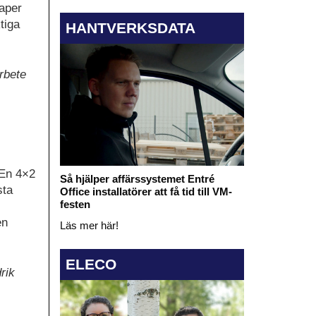
kaper
tiga
HANTVERKSDATA
arbete
 En 4×2
Så hjälper affärssystemet Entré
sta
Office installatörer att få tid till VM-
festen
en
Läs mer här!
ELECO
rik