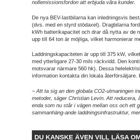
nollemissionsfordon att erbjuda våra kunder.
De nya BEV-lastbilarna kan inledningsvis best
(dvs. med en styrd stödaxel). Dragbilarna for
kWh batterikapacitet och drar då nytta av de 
upp till 64 ton är möjliga, vilket harmonierar
Laddningskapaciteten är upp till 375 kW, vilk
med ytterligare 27-30 mils räckvidd. Den konti
motsvarar närmare 560 hk). Dessa helelektris
information kontakta din lokala återförsäljare.
− Att ta sig an den globala CO2-utmaningen i
metoder, säger Christian Levin. Att reducera, å
enda som nu står i vägen mellan oss och ett gen
sammanhäng-ande laddningsinfrastruktur, men
DU KANSKE ÄVEN VILL LÄSA O