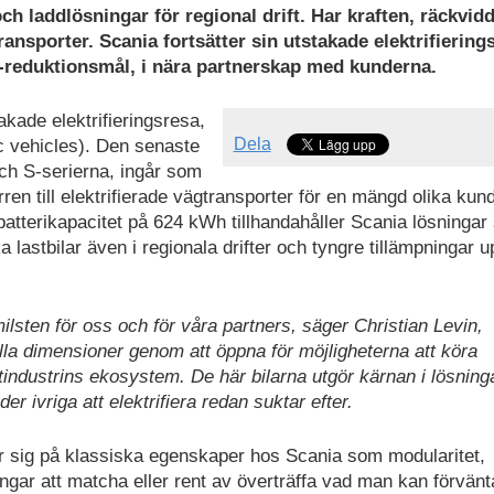
och laddlösningar för regional drift. Har kraften, räckvid
ansporter. Scania fortsätter sin utstakade elektrifiering
2-reduktionsmål, i nära partnerskap med kunderna.
akade elektrifieringsresa,
Dela
ic vehicles). Den senaste
ch S-serierna, ingår som
ren till elektrifierade vägtransporter för en mängd olika kun
 batterikapacitet på 624 kWh tillhandahåller Scania lösninga
 lastbilar även i regionala drifter och tyngre tillämpningar up
lsten för oss och för våra partners, säger Christian Levin,
lla dimensioner genom att öppna för möjligheterna att köra
rtindustrins ekosystem. De här bilarna utgör kärnan i lösnin
 ivriga att elektrifiera redan suktar efter.
ar sig på klassiska egenskaper hos Scania som modularitet,
ngar att matcha eller rent av överträffa vad man kan förvänt