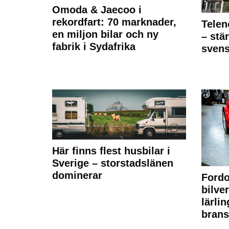
Omoda & Jaecoo i
rekordfart: 70 marknader,
Telen
en miljon bilar och ny
– stä
fabrik i Sydafrika
sven
Här finns flest husbilar i
Sverige – storstadslänen
dominerar
Fordo
bilve
lärli
brans