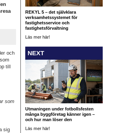
den
sresa
REKYL 5 – det självklara
verksamhetssystemet för
fastighetsservice och
fastighetsförvaltning
Läs mer här!
NEXT
der och
r som
p till
gar som
Utmaningen under fotbollsfesten
många byggföretag känner igen –
och hur man löser den
Läs mer här!
a sig