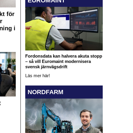
EUROMAINT
kt för
r
ning i
Fordonsdata kan halvera akuta stopp
– så vill Euromaint modernisera
svensk järnvägsdrift
Läs mer här!
NORDFARM
t