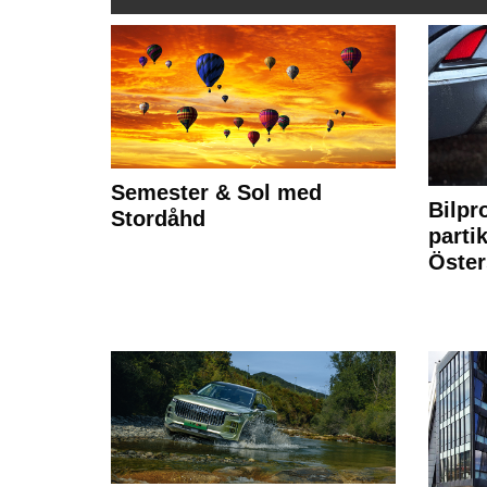
Semester & Sol med
Bilpr
Stordåhd
partik
Öste