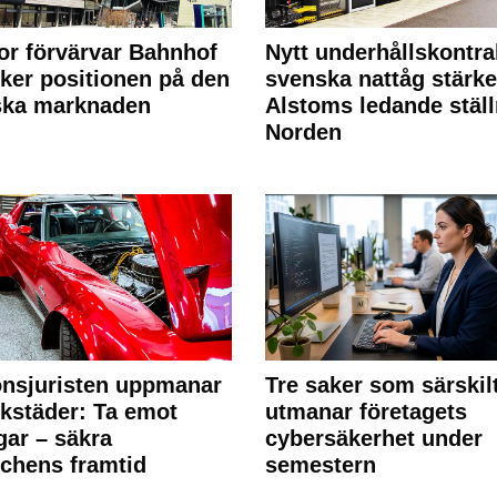
or förvärvar Bahnhof
Nytt underhållskontra
rker positionen på den
svenska nattåg stärke
ska marknaden
Alstoms ledande ställ
Norden
nsjuristen uppmanar
Tre saker som särskil
rkstäder: Ta emot
utmanar företagets
ngar – säkra
cybersäkerhet under
chens framtid
semestern