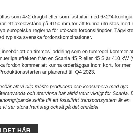
ällas som 4×2 dragbil eller som lastbilar med 6×2*4-konfigur
drar ett axelavstånd på 4150 mm för att kunna utrustas med 
nya europeiska reglerna för utökade fordonslängder. Tågvikte
 med typiska svenska fordonskombinationer.
et innebär att en timmes laddning som en tumregel kommer at
nuerliga effekten från en Scania 45 R eller 45 S är 410 kW (v
ka fordon kommer att kunna orderläggas inom kort, för mer
 Produktionsstarten är planerad till Q4 2023.
nnebär att vi alla måste producera och konsumera med nya
teranvända och återvinna har alltid varit viktigt för Scania. 
omgripande skifte till ett fossilfritt transportsystem är en
 vi ser stora framsteg också på det området
M DET HÄR