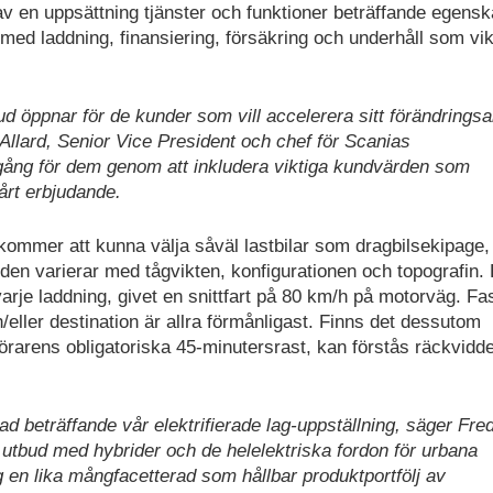
å av en uppsättning tjänster och funktioner beträffande egens
 med laddning, finansiering, försäkring och underhåll som vik
tbud öppnar för de kunder som vill accelerera sitt förändrings
k Allard, Senior Vice President och chef för Scanias
vergång för dem genom att inkludera viktiga kundvärden som
årt erbjudande.
ommer att kunna välja såväl lastbilar som dragbilsekipage,
den varierar med tågvikten, konfigurationen och topografin.
arje laddning, givet en snittfart på 80 km/h på motorväg. Fa
h/eller destination är allra förmånligast. Finns det dessutom
förarens obligatoriska 45-minutersrast, kan förstås räckvidd
d beträffande vår elektrifierade lag-uppställning, säger Fred
liga utbud med hybrider och de helelektriska fordon för urbana
ag en lika mångfacetterad som hållbar produktportfölj av