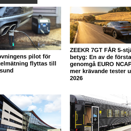
ZEEKR 7GT FÅR 5-stjä
ovningens pilot för
betyg: En av de första
elmätning flyttas till
genomgå EURO NCAP
rsund
mer krävande tester 
2026