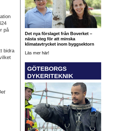
ation
624
r på
Det nya förslaget från Boverket –
nästa steg för att minska
klimatavtrycket inom byggsektorn
t bidra
Läs mer här!
ilket
GÖTEBORGS
DYKERITEKNIK
Det