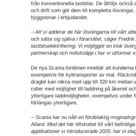
från konventionella lastbilar. De åtföljs ocks
och drift som gör dem till kompletta lösningar,
byggstenar i erbjudandet.
− Att vi adderar de här lösningarna till vårt u
och sätta sig själva i förarsätet, säger Fredri
lastbilselektrifiering. Vi möjliggör en klok ö
partnerskap och nollutsläpp i hur vi utformar v
De nya Scania-fordonen innebär att kunderna k
exempelvis för kyltransporter av mat. Räckvid
dragbil kan räkna med upp till 320 km mellan v
rutter med möjlighet till laddning på åkeriet oc
ytterligare laddmöjligheter, exempelvis under 
förlängas ytterligare.
− Scania har nu nått en fördelaktig mognadsgra
Allard. Med det här tillskottet till vårt befint
applikationer vi introducerade 2020, har vi id