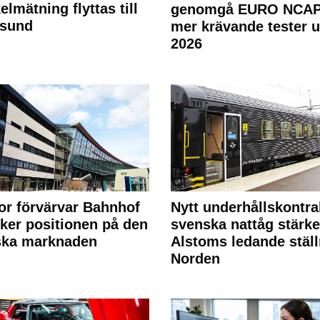
elmätning flyttas till
genomgå EURO NCAP
rsund
mer krävande tester 
2026
or förvärvar Bahnhof
Nytt underhållskontra
rker positionen på den
svenska nattåg stärke
ska marknaden
Alstoms ledande ställ
Norden