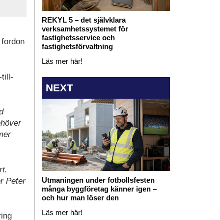
REKYL 5 – det självklara
verksamhetssystemet för
fastighetsservice och
 fordon
fastighetsförvaltning
Läs mer här!
ill-
NEXT
d
ehöver
mer
rt.
Utmaningen under fotbollsfesten
er Peter
många byggföretag känner igen –
och hur man löser den
Läs mer här!
ring