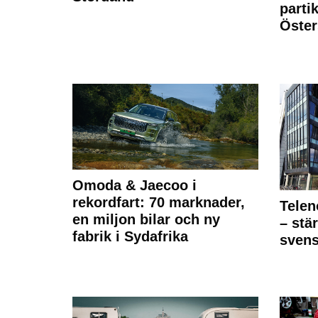
partik
Öste
Omoda & Jaecoo i
rekordfart: 70 marknader,
Telen
en miljon bilar och ny
– stä
fabrik i Sydafrika
sven