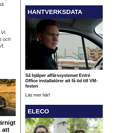
ut
HANTVERKSDATA
 Vi
n och
VI.
Så hjälper affärssystemet Entré
Office installatörer att få tid till VM-
festen
Läs mer här!
ELECO
rnigt
 att