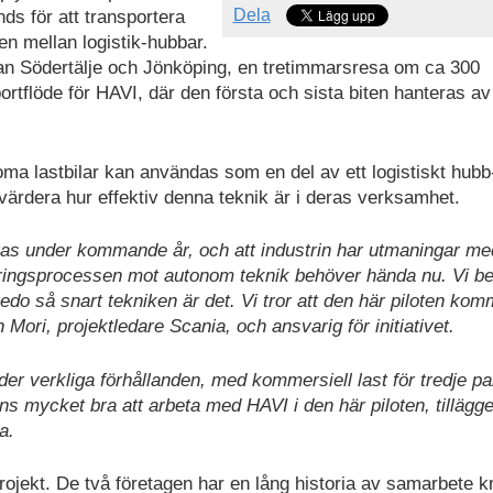
Dela
ds för att transportera
en mellan logistik-hubbar.
llan Södertälje och Jönköping, en tretimmarsresa om ca 300
portflöde för HAVI, där den första och sista biten hanteras av
noma lastbilar kan användas som en del av ett logistiskt hubb-t
värdera hur effektiv denna teknik är i deras verksamhet.
ras under kommande år, och att industrin har utmaningar me
dringsprocessen mot autonom teknik behöver hända nu. Vi b
do så snart tekniken är det. Vi tror att den här piloten kom
n Mori, projektledare Scania, och ansvarig för initiativet.
r verkliga förhållanden, med kommersiell last för tredje pa
nns mycket bra att arbeta med HAVI i den här piloten, tillägg
a.
projekt. De två företagen har en lång historia av samarbete k