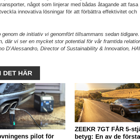
 transporter, något som linjerar med bådas åtagande att fasa 
eckla innovativa lösningar för att förbättra effektivitet och
enom de initiativ vi genomfört tillsammans sedan tidigare.
, där vi ser en mycket stor potential för vår framtida relatio
o D’Alessandro, Director of Sustainability & Innovation, HA
M DET HÄR
ZEEKR 7GT FÅR 5-stjä
ovningens pilot för
betyg: En av de första