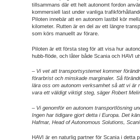
tillsammans där ett helt autonomt fordon använ
kommersiell last under vanliga trafikförhålland
Piloten innebär att en autonom lastbil kör me
kilometer. Rutten är en del av ett längre trans
som körs manuellt av förare.
Piloten är ett första steg för att visa hur auto
hubb-flöde, och låter både Scania och HAVI ut
– Vi vet att transportsystemet kommer föränd
förarbrist och minskade marginaler. Så förän
lära oss om autonom verksamhet så att vi är re
vara ett väldigt viktigt steg, säger Robert Meli
– Vi genomför en autonom transportlösning unde
Ingen har tidigare gjort detta i Europa. Det kä
Hafmar, Head of Autonomous Solutions, Scani
HAVI är en naturlig partner för Scania i detta 