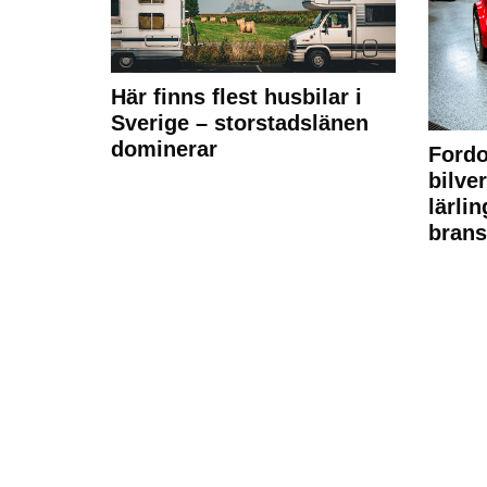
Här finns flest husbilar i
Sverige – storstadslänen
dominerar
Fordo
bilve
lärli
brans