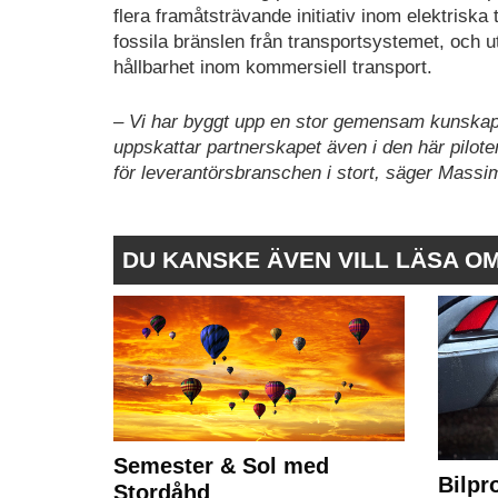
flera framåtsträvande initiativ inom elektriska
fossila bränslen från transportsystemet, och utv
hållbarhet inom kommersiell transport.
– Vi har byggt upp en stor gemensam kunskap g
uppskattar partnerskapet även i den här piloten
för leverantörsbranschen i stort, säger Massim
DU KANSKE ÄVEN VILL LÄSA O
Semester & Sol med
Bilpr
Stordåhd