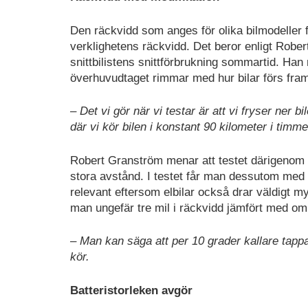
Den räckvidd som anges för olika bilmodeller 
verklighetens räckvidd. Det beror enligt Robe
snittbilistens snittförbrukning sommartid. Han 
överhuvudtaget rimmar med hur bilar förs fram
– Det vi gör när vi testar är att vi fryser ner 
där vi kör bilen i konstant 90 kilometer i timme
Robert Granström menar att testet därigenom bl
stora avstånd. I testet får man dessutom med u
relevant eftersom elbilar också drar väldigt myc
man ungefär tre mil i räckvidd jämfört med om m
– Man kan säga att per 10 grader kallare tappar
kör.
Batteristorleken avgör