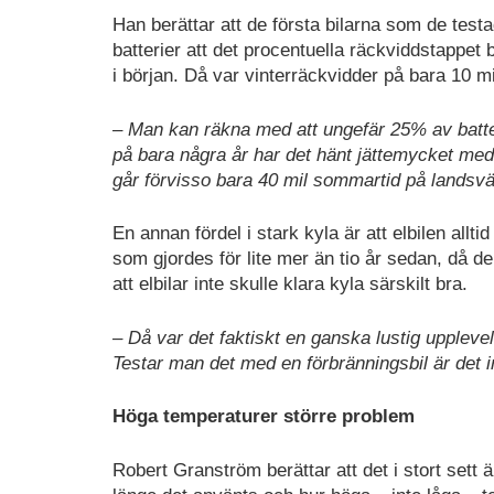
Han berättar att de första bilarna som de tes
batterier att det procentuella räckviddstappe
i början. Då var vinterräckvidder på bara 10 mil
– Man kan räkna med att ungefär 25% av batter
på bara några år har det hänt jättemycket med
går förvisso bara 40 mil sommartid på landsväg,
En annan fördel i stark kyla är att elbilen allti
som gjordes för lite mer än tio år sedan, då 
att elbilar inte skulle klara kyla särskilt bra.
– Då var det faktiskt en ganska lustig upplevelse
Testar man det med en förbränningsbil är det in
Höga temperaturer större problem
Robert Granström berättar att det i stort sett