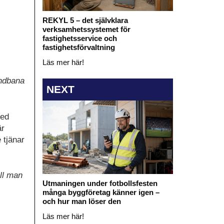
REKYL 5 – det självklara
verksamhetssystemet för
fastighetsservice och
fastighetsförvaltning
Läs mer här!
undbana
NEXT
med
är
 tjänar
ell man
Utmaningen under fotbollsfesten
många byggföretag känner igen –
och hur man löser den
Läs mer här!