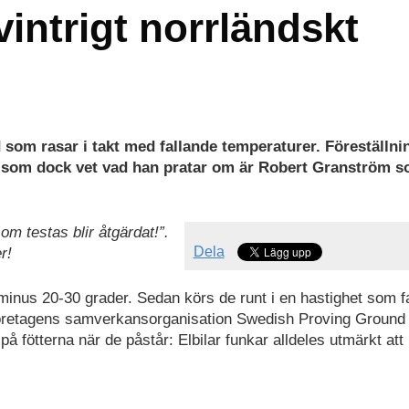
 vintrigt norrländskt
 som rasar i takt med fallande temperaturer. Föreställni
En som dock vet vad han pratar om är Robert Granström 
m testas blir åtgärdat!”.
Dela
r!
ll minus 20-30 grader. Sedan körs de runt i en hastighet som f
arföretagens samverkansorganisation Swedish Proving Ground
 på fötterna när de påstår: Elbilar funkar alldeles utmärkt att