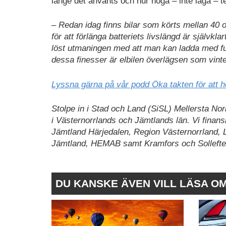
länge det använts och hur höga – inte låga – te
– Redan idag finns bilar som körts mellan 40 o
för att förlänga batteriets livslängd är självkl
löst utmaningen med att man kan ladda med full
dessa finesser är elbilen överlägsen som vinter
Lyssna gärna på vår podd Öka takten för att h
Stolpe in i Stad och Land (SiSL) Mellersta Norr
i Västernorrlands och Jämtlands län. Vi fina
Jämtland Härjedalen, Region Västernorrland, 
Jämtland, HEMAB samt Kramfors och Solleft
DU KANSKE ÄVEN VILL LÄSA O