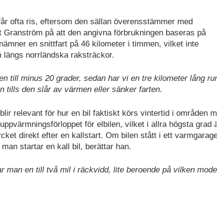
får ofta ris, eftersom den sällan överensstämmer med
rt Granström på att den angivna förbrukningen baseras på
nämner en snittfart på 46 kilometer i timmen, vilket inte
 längs norrländska raksträckor.
bilen till minus 20 grader, sedan har vi en tre kilometer lång r
n tills den slår av värmen eller sänker farten.
ir relevant för hur en bil faktiskt körs vintertid i områden 
ppvärmningsförloppet för elbilen, vilket i allra högsta grad 
ket direkt efter en kallstart. Om bilen stått i ett varmgarage
an startar en kall bil, berättar han.
 man en till två mil i räckvidd, lite beroende på vilken mod