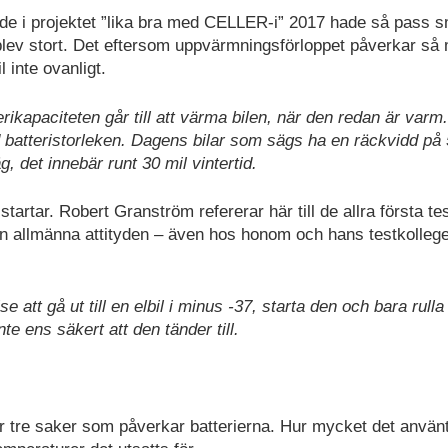
tade i projektet ”lika bra med CELLER-i” 2017 hade så pass 
t blev stort. Det eftersom uppvärmningsförloppet påverkar så
 inte ovanligt.
ikapaciteten går till att värma bilen, när den redan är varm
 batteristorleken. Dagens bilar som sägs ha en räckvidd på 
 det innebär runt 30 mil vintertid.
d startar. Robert Granström refererar här till de allra första te
den allmänna attityden – även hos honom och hans testkollege
 att gå ut till en elbil i minus -37, starta den och bara rulla
te ens säkert att den tänder till.
 är tre saker som påverkar batterierna. Hur mycket det använ