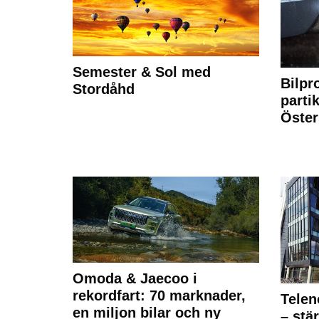
Semester & Sol med
Bilpr
Stordåhd
partik
Öste
Omoda & Jaecoo i
rekordfart: 70 marknader,
Telen
en miljon bilar och ny
– stä