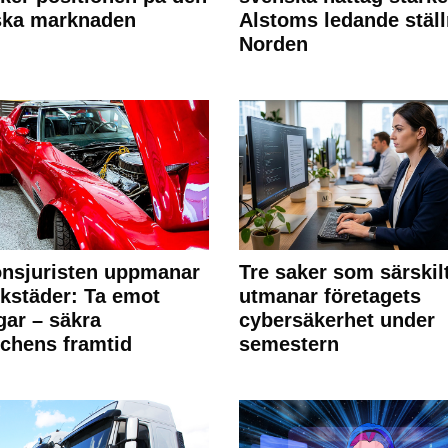
ska marknaden
Alstoms ledande ställ
Norden
nsjuristen uppmanar
Tre saker som särskil
rkstäder: Ta emot
utmanar företagets
ngar – säkra
cybersäkerhet under
chens framtid
semestern