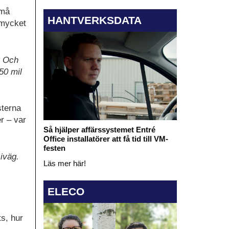
små
HANTVERKSDATA
 mycket
. Och
50 mil
sterna
r – var
Så hjälper affärssystemet Entré
Office installatörer att få tid till VM-
festen
 iväg.
Läs mer här!
ELECO
ts, hur