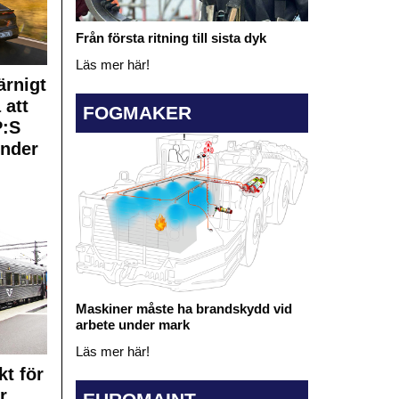
Från första ritning till sista dyk
Läs mer här!
rnigt
 att
FOGMAKER
:S
under
Maskiner måste ha brandskydd vid
arbete under mark
Läs mer här!
kt för
r