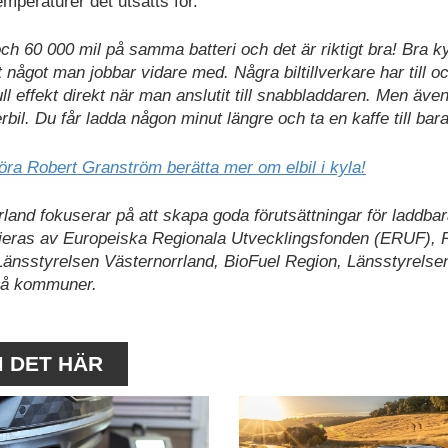
mperaturer det utsatts för.
ch 60 000 mil på samma batteri och det är riktigt bra! Bra k
art något man jobbar vidare med. Några biltillverkare har till 
 effekt direkt när man anslutit till snabbladdaren. Men äve
bil. Du får ladda någon minut längre och ta en kaffe till bara
öra Robert Granström berätta mer om elbil i kyla!
land fokuserar på att skapa goda förutsättningar för laddbar
nsieras av Europeiska Regionala Utvecklingsfonden (ERUF), 
Länsstyrelsen Västernorrland, BioFuel Region, Länsstyrelse
eå kommuner.
M DET HÄR