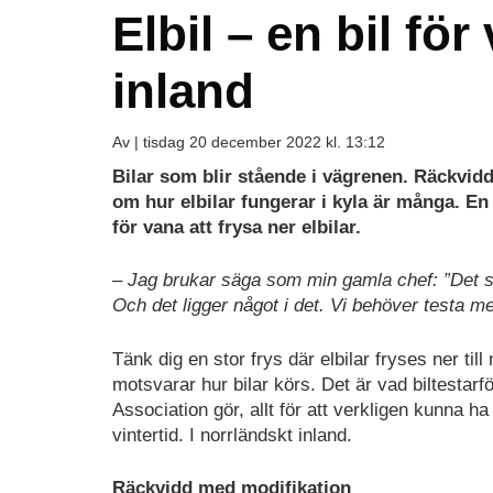
Elbil – en bil för
inland
Av |
tisdag 20 december 2022 kl. 13:12
Bilar som blir stående i vägrenen. Räckvidd
om hur elbilar fungerar i kyla är många. 
för vana att frysa ner elbilar.
– Jag brukar säga som min gamla chef: ”Det so
Och det ligger något i det. Vi behöver testa me
Tänk dig en stor frys där elbilar fryses ner ti
motsvarar hur bilar körs. Det är vad biltest
Association gör, allt för att verkligen kunna ha
vintertid. I norrländskt inland.
Räckvidd med modifikation