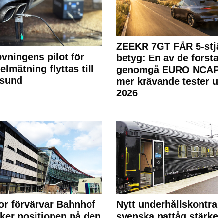
ZEEKR 7GT FÅR 5-stjä
ovningens pilot för
betyg: En av de första
elmätning flyttas till
genomgå EURO NCAP
rsund
mer krävande tester 
2026
or förvärvar Bahnhof
Nytt underhållskontra
rker positionen på den
svenska nattåg stärke