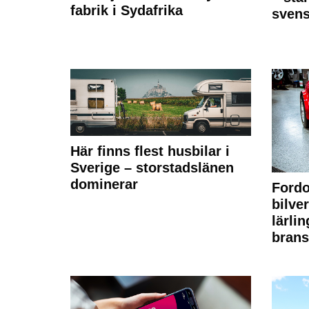
fabrik i Sydafrika
sven
Här finns flest husbilar i
Sverige – storstadslänen
dominerar
Fordo
bilve
lärli
brans