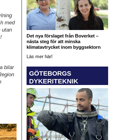
ylning
och med
n utan
Det nya förslaget från Boverket –
!
nästa steg för att minska
klimatavtrycket inom byggsektorn
Läs mer här!
a bilar
GÖTEBORGS
Region
DYKERITEKNIK
n