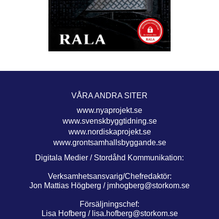
VÅRA ANDRA SITER
www.nyaprojekt.se
www.svenskbyggtidning.se
www.nordiskaprojekt.se
www.grontsamhallsbyggande.se
Digitala Medier / Stordåhd Kommunikation:
Verksamhetsansvarig/Chefredaktör:
Jon Mattias Högberg /
jmhogberg@storkom.se
Försäljningschef:
Lisa Hofberg /
lisa.hofberg@storkom.se