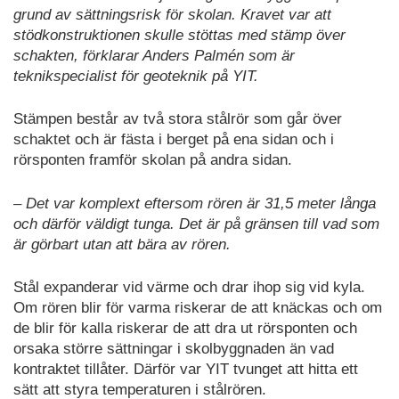
grund av sättningsrisk för skolan. Kravet var att
stödkonstruktionen skulle stöttas med stämp över
schakten, förklarar Anders Palmén som är
teknikspecialist för geoteknik på YIT.
Stämpen består av två stora stålrör som går över
schaktet och är fästa i berget på ena sidan och i
rörsponten framför skolan på andra sidan.
– Det var komplext eftersom rören är 31,5 meter långa
och därför väldigt tunga. Det är på gränsen till vad som
är görbart utan att bära av rören.
Stål expanderar vid värme och drar ihop sig vid kyla.
Om rören blir för varma riskerar de att knäckas och om
de blir för kalla riskerar de att dra ut rörsponten och
orsaka större sättningar i skolbyggnaden än vad
kontraktet tillåter. Därför var YIT tvunget att hitta ett
sätt att styra temperaturen i stålrören.