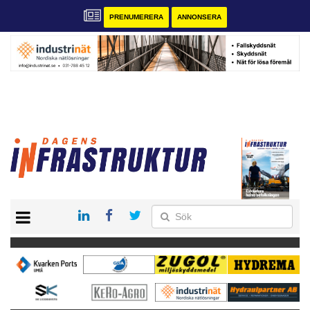
PRENUMERERA
ANNONSERA
START
KONTAKT
VÅRA ANDRA MAGASIN
PRENUMERERA
ANNONSERA