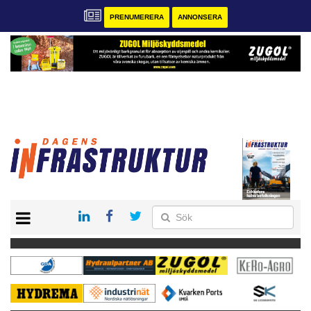
PRENUMERERA
ANNONSERA
START
KONTAKT
VÅRA ANDRA MAGASIN
PRENUMERERA
ANNONSERA