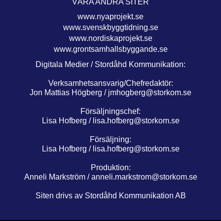
VÅRA ANDRA SITER
www.nyaprojekt.se
www.svenskbyggtidning.se
www.nordiskaprojekt.se
www.grontsamhallsbyggande.se
Digitala Medier / Stordåhd Kommunikation:
Verksamhetsansvarig/Chefredaktör:
Jon Mattias Högberg /
jmhogberg@storkom.se
Försäljningschef:
Lisa Hofberg /
lisa.hofberg@storkom.se
Försäljning:
Lisa Hofberg /
lisa.hofberg@storkom.se
Produktion:
Anneli Markström /
anneli.markstrom@storkom.se
Siten drivs av Stordåhd Kommunikation AB