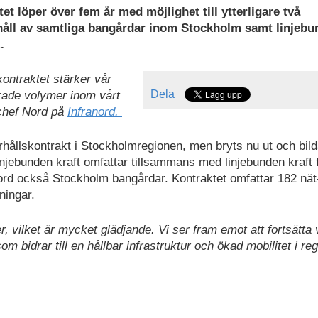
et löper över fem år med möjlighet till ytterligare två
rhåll av samtliga bangårdar inom Stockholm samt linjeb
K.
kontraktet stärker vår
Dela
ökade volymer inom vårt
chef Nord på
Infranord.
erhållskontrakt i Stockholmregionen, men bryts nu ut och bild
njebunden kraft omfattar tillsammans med linjebunden kraft 
rd också Stockholm bangårdar. Kontraktet omfattar 182 nät
ningar.
 vilket är mycket glädjande. Vi ser fram emot att fortsätta 
som bidrar till en hållbar infrastruktur och ökad mobilitet i re