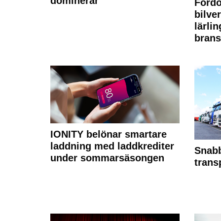
dominerar
Fordo
bilve
lärli
brans
IONITY belönar smartare
laddning med laddkrediter
Snabb
under sommarsäsongen
trans