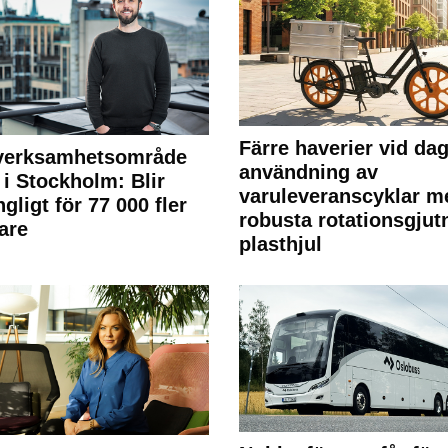
Färre haverier vid dag
 verksamhetsområde
användning av
 i Stockholm: Blir
varuleveranscyklar m
ngligt för 77 000 fler
robusta rotationsgjut
are
plasthjul