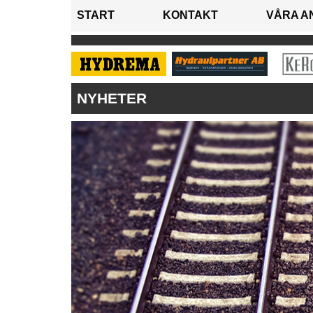
START
KONTAKT
VÅRA A
NYHETER