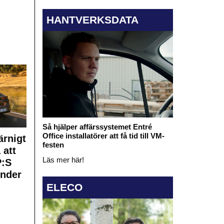
HANTVERKSDATA
Så hjälper affärssystemet Entré
Office installatörer att få tid till VM-
rnigt
festen
 att
Läs mer här!
:S
under
ELECO