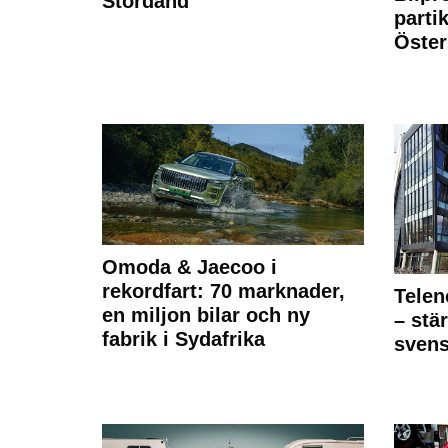
Stordåhd
partik
Öste
Omoda & Jaecoo i
rekordfart: 70 marknader,
Telen
en miljon bilar och ny
– stä
fabrik i Sydafrika
sven