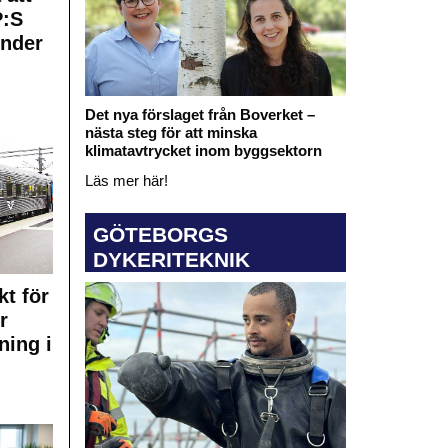
:S
under
Det nya förslaget från Boverket –
nästa steg för att minska
klimatavtrycket inom byggsektorn
Läs mer här!
GÖTEBORGS
DYKERITEKNIK
kt för
r
ning i