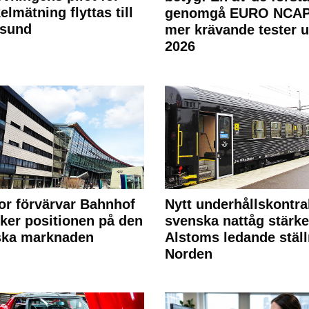
elmätning flyttas till
genomgå EURO NCAP
rsund
mer krävande tester 
2026
or förvärvar Bahnhof
Nytt underhållskontra
rker positionen på den
svenska nattåg stärke
ska marknaden
Alstoms ledande ställ
Norden