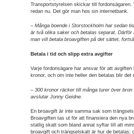
Transportstyrelsen skickar till fordonsägaren. V
redan nu. Det gör man hos sin internetbank.
– Många boende i Storstockholm har sedan tidi
är två olika saker och betalas separat. Därför 
man vill betala broavgiften på det sättet, fort
Betala i tid och slipp extra avgifter
Varje fordonsägare har ansvar för att avgiften 
kronor, och om inte heller den betalas blir det
– 300 kronor räcker till många turer över bron s
avslutar Jonny Geidne.
En broavgift är inte samma sak som trängselsk
Broavgiften tas ut för att finansiera den nya b
statlig skatt som bland annat syftar till att mi
broavgift och trängselskatt är hur de betalas: 