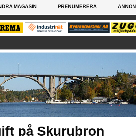
NDRA MAGASIN
PRENUMERERA
ANNON
ift på Skurubron