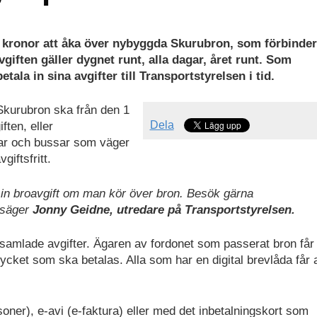
a kronor att åka över nybyggda Skurubron, som förbinder
ften gäller dygnet runt, alla dagar, året runt. Som
tala in sina avgifter till Transportstyrelsen i tid.
Skurubron ska från den 1
Dela
ften, eller
bilar och bussar som väger
iftsfritt.
r sin broavgift om man kör över bron. Besök gärna
 säger
Jonny Geidne, utredare på Transportstyrelsen.
 samlade avgifter. Ägaren av fordonet som passerat bron får
cket som ska betalas. Alla som har en digital brevlåda får av
oner), e-avi (e-faktura) eller med det inbetalningskort som