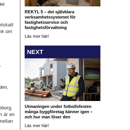
det
REKYL 5 – det självklara
verksamhetssystemet för
fastighetsservice och
elskatt
fastighetsförvaltning
ank om
Läs mer här!
NEXT
0
den,
Utmaningen under fotbollsfesten
eborg.
många byggföretag känner igen –
n är en
och hur man löser den
 mellan
Läs mer här!