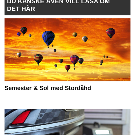
DU KANSKE ÄVEN VILL LÄSA OM
DET HÄR
Semester & Sol med Stordåhd