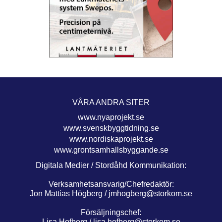
VÅRA ANDRA SITER
www.nyaprojekt.se
www.svenskbyggtidning.se
www.nordiskaprojekt.se
www.grontsamhallsbyggande.se
Digitala Medier / Stordåhd Kommunikation:
Verksamhetsansvarig/Chefredaktör:
Jon Mattias Högberg /
jmhogberg@storkom.se
Försäljningschef:
Lisa Hofberg /
lisa.hofberg@storkom.se