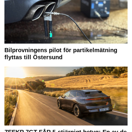
Bilprovningens pilot för partikelmätning
flyttas till Östersund
ZEEKR 7GT FÅR 5-stjärnigt betyg: En av de