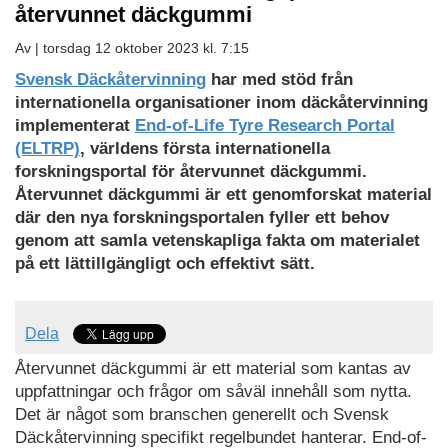
återvunnet däckgummi
Av |
torsdag 12 oktober 2023 kl. 7:15
Ladda
Svensk Däckåtervinning
har med stöd från
ned
internationella organisationer inom däckåtervinning
som
implementerat
End-of-Life Tyre Research Portal
PDF
(ELTRP)
, världens första internationella
forskningsportal för återvunnet däckgummi.
Återvunnet däckgummi är ett genomforskat material
där den nya forskningsportalen fyller ett behov
genom att samla vetenskapliga fakta om materialet
på ett lättillgängligt och effektivt sätt.
Dela
Återvunnet däckgummi är ett material som kantas av
uppfattningar och frågor om såväl innehåll som nytta.
Det är något som branschen generellt och Svensk
Däckåtervinning specifikt regelbundet hanterar. End-of-