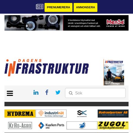
PRENUMERERA
ANNONSERA
START
KONTAKT
VÅRA ANDRA MAGASIN
PRENUMERERA
ANNONSERA