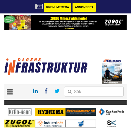
PRENUMERERA
ANNONSERA
START
KONTAKT
VÅRA ANDRA MAGASIN
PRENUMERERA
ANNONSERA