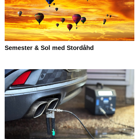
Semester & Sol med Stordåhd