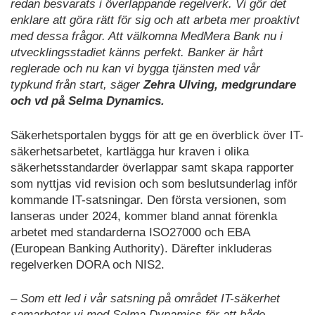
redan besvarats i överlappande regelverk. Vi gör det
enklare att göra rätt för sig och att arbeta mer proaktivt
med dessa frågor. Att välkomna MedMera Bank nu i
utvecklingsstadiet känns perfekt. Banker är hårt
reglerade och nu kan vi bygga tjänsten med vår
typkund från start,
säger
Zehra Ulving, medgrundare
och vd på Selma Dynamics.
Säkerhetsportalen byggs för att ge en överblick över IT-
säkerhetsarbetet, kartlägga hur kraven i olika
säkerhetsstandarder överlappar samt skapa rapporter
som nyttjas vid revision och som beslutsunderlag inför
kommande IT-satsningar. Den första versionen, som
lanseras under 2024, kommer bland annat förenkla
arbetet med standarderna ISO27000 och EBA
(European Banking Authority). Därefter inkluderas
regelverken DORA och NIS2.
– Som ett led i vår satsning på området IT-säkerhet
samarbetar vi med Selma Dynamics för att både