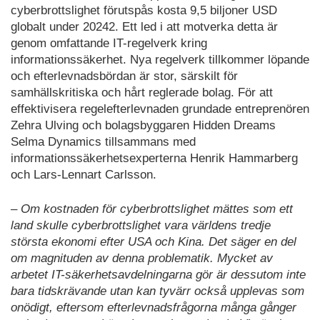
cyberbrottslighet förutspås kosta 9,5 biljoner USD
globalt under 2024
2
. Ett led i att motverka detta är
genom omfattande IT-regelverk kring
informationssäkerhet. Nya regelverk tillkommer löpande
och efterlevnadsbördan är stor, särskilt för
samhällskritiska och hårt reglerade bolag. För att
effektivisera regelefterlevnaden grundade entreprenören
Zehra Ulving och bolagsbyggaren Hidden Dreams
Selma Dynamics tillsammans med
informationssäkerhetsexperterna Henrik Hammarberg
och Lars-Lennart Carlsson.
– Om kostnaden för cyberbrottslighet mättes som ett
land skulle cyberbrottslighet vara världens tredje
största ekonomi efter USA och Kina. Det säger en del
om magnituden av denna problematik. Mycket av
arbetet IT-säkerhetsavdelningarna gör är dessutom inte
bara tidskrävande utan kan tyvärr också upplevas som
onödigt, eftersom efterlevnadsfrågorna många gånger