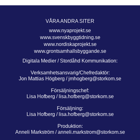
VÅRA ANDRA SITER
www.nyaprojekt.se
www.svenskbyggtidning.se
www.nordiskaprojekt.se
www.grontsamhallsbyggande.se
Digitala Medier / Stordåhd Kommunikation:
Verksamhetsansvarig/Chefredaktör:
Jon Mattias Högberg /
jmhogberg@storkom.se
Försäljningschef:
Lisa Hofberg /
lisa.hofberg@storkom.se
Försäljning:
Lisa Hofberg /
lisa.hofberg@storkom.se
Produktion:
Anneli Markström /
anneli.markstrom@storkom.se