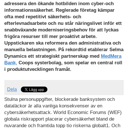
adressera den ökande hotbilden inom
cyber-och
informationssäkerhet
. Reglerade företag kämpar
ofta med repetitivt säkerhets- och
efterlevnadsarbete och nu står näringslivet inför ett
snabbväxande moderniseringsbehov för att lyckas
frigöra resurser till mer proaktivt arbete.
Uppstickaren ska reformera den administrativa och
manuella belastningen. På rekordtid etablerar Selma
Dynamics ett strategiskt partnerskap med
MedMera
Bank,
Coops systerbolag, som spelar en central roll
i produktutvecklingen framåt.
Dela
Stulna personuppgifter, blockerade banksystem och
dataläckor är alla vanliga konsekvenser av en
cybersäkerhetsattack. World Economic Forums (WEF)
globala riskrapport placerar cybersäkerhet bland de
nuvarande och framtida topp tio riskerna globalt
1
. Och