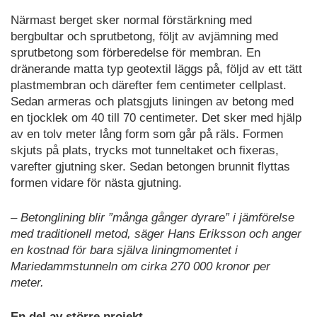
Närmast berget sker normal förstärkning med
bergbultar och sprutbetong, följt av avjämning med
sprutbetong som förberedelse för membran. En
dränerande matta typ geotextil läggs på, följd av ett tätt
plastmembran och därefter fem centimeter cellplast.
Sedan armeras och platsgjuts liningen av betong med
en tjocklek om 40 till 70 centimeter. Det sker med hjälp
av en tolv meter lång form som går på räls. Formen
skjuts på plats, trycks mot tunneltaket och fixeras,
varefter gjutning sker. Sedan betongen brunnit flyttas
formen vidare för nästa gjutning.
– Betonglining blir ”många gånger dyrare” i jämförelse
med traditionell metod, säger Hans Eriksson och anger
en kostnad för bara själva liningmomentet i
Mariedammstunneln om cirka 270 000 kronor per
meter.
En del av större projekt