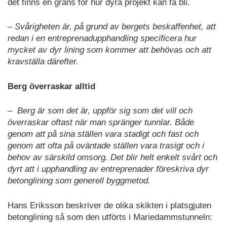
det finns en gräns för hur dyra projekt kan få bli.
– Svårigheten är, på grund av bergets beskaffenhet, att
redan i en entreprenadupphandling specificera hur
mycket av dyr lining som kommer att behövas och att
kravställa därefter.
Berg överraskar alltid
–
Berg är som det är, uppför sig som det vill och
överraskar oftast när man spränger tunnlar. Både
genom att på sina ställen vara stadigt och fast och
genom att ofta på oväntade ställen vara trasigt och i
behov av särskild omsorg. Det blir helt enkelt svårt och
dyrt att i upphandling av entreprenader föreskriva dyr
betonglining som generell byggmetod.
Hans Eriksson beskriver de olika skikten i platsgjuten
betonglining så som den utförts i Mariedammstunneln: