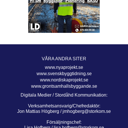
VÅRA ANDRA SITER
www.nyaprojekt.se
www.svenskbyggtidning.se
www.nordiskaprojekt.se
www.grontsamhallsbyggande.se
Digitala Medier / Stordåhd Kommunikation:
Verksamhetsansvarig/Chefredaktör:
Jon Mattias Högberg /
jmhogberg@storkom.se
Försäljningschef:
Lisa Hofberg /
lisa.hofberg@storkom.se