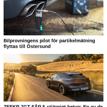
Bilprovningens pilot för partikelmätning
flyttas till Östersund
ZEEKR 7GT FÅR 5-stjärnigt betyg: En av de