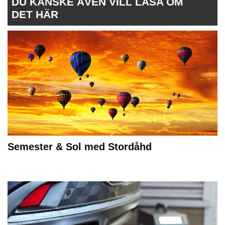
DU KANSKE ÄVEN VILL LÄSA OM
DET HÄR
Semester & Sol med Stordåhd