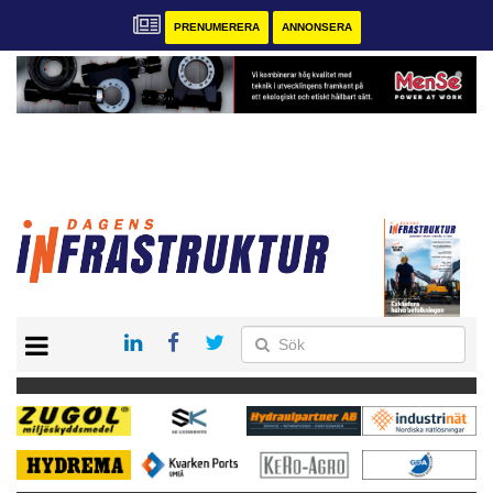
PRENUMERERA
ANNONSERA
START
KONTAKT
VÅRA ANDRA MAGASIN
PRENUMERERA
ANNONSERA