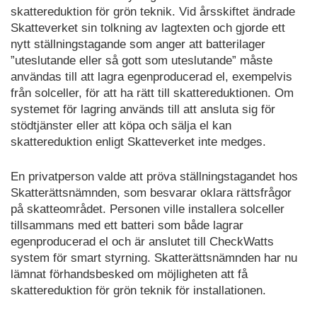
skattereduktion för grön teknik. Vid årsskiftet ändrade
Skatteverket sin tolkning av lagtexten och gjorde ett
nytt ställningstagande som anger att batterilager
”uteslutande eller så gott som uteslutande” måste
användas till att lagra egenproducerad el, exempelvis
från solceller, för att ha rätt till skattereduktionen. Om
systemet för lagring används till att ansluta sig för
stödtjänster eller att köpa och sälja el kan
skattereduktion enligt Skatteverket inte medges.
En privatperson valde att pröva ställningstagandet hos
Skatterättsnämnden, som besvarar oklara rättsfrågor
på skatteområdet. Personen ville installera solceller
tillsammans med ett batteri som både lagrar
egenproducerad el och är anslutet till CheckWatts
system för smart styrning. Skatterättsnämnden har nu
lämnat förhandsbesked om möjligheten att få
skattereduktion för grön teknik för installationen.