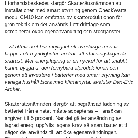
I förhandsbeskedet klargör Skatterättsnämnden att
installationer med smart styrning genom CheckWatts
modul CM10 kan omfattas av skattereduktionen för
grön teknik om det används i ett driftläge som
kombinerar ökad egenanvändning och stödtjänster.
– Skatteverket har möjlighet att överklaga men vi
hoppas att myndigheten ändrar sitt ställningstagande
snarast. Mer energilagring är en nyckel för att snabbt
kunna bygga ut den förnybara elproduktionen och
genom att investera i batterier med smart styrning kan
vanliga hushåll bidra med klimatnytta, avslutar Dan-Eric
Archer.
Skatterättsnämnden klargör att begränsad laddning av
batteriet från elnätet måste accepteras – i ansökan
angiven till 5 procent. När det gäller användning av
lagrad energi uppfylls lagens krav så snart batteriet till
någon del används till att öka egenanvändningen.