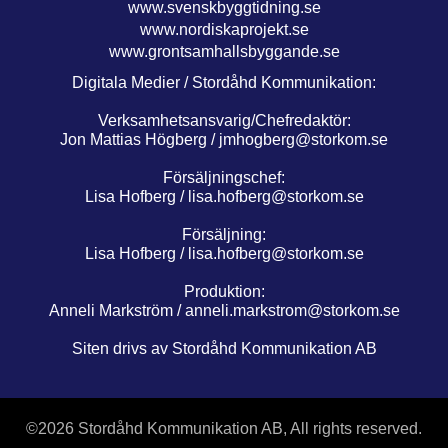
www.svenskbyggtidning.se
www.nordiskaprojekt.se
www.grontsamhallsbyggande.se
Digitala Medier / Stordåhd Kommunikation:
Verksamhetsansvarig/Chefredaktör:
Jon Mattias Högberg /
jmhogberg@storkom.se
Försäljningschef:
Lisa Hofberg /
lisa.hofberg@storkom.se
Försäljning:
Lisa Hofberg /
lisa.hofberg@storkom.se
Produktion:
Anneli Markström /
anneli.markstrom@storkom.se
Siten drivs av Stordåhd Kommunikation AB
©
2026 Stordåhd Kommunikation AB, All rights reserved.