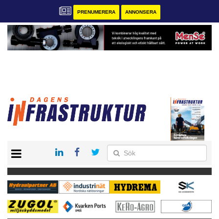
PRENUMERERA
ANNONSERA
START
KONTAKT
VÅRA ANDRA MAGASIN
PRENUMERERA
ANNONSERA