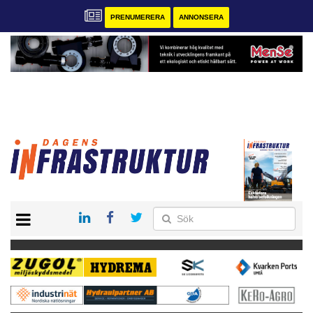
PRENUMERERA
ANNONSERA
START
KONTAKT
VÅRA ANDRA MAGASIN
PRENUMERERA
ANNONSERA