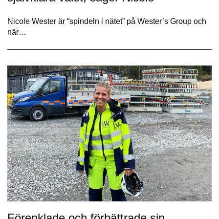
Nicole Wester är “spindeln i nätet” på Wester’s Group och
när…
Förenklade och förbättrade sin