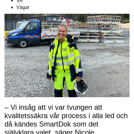
VA
Vägar
– Vi insåg att vi var tvungen att
kvalitetssäkra vår process i alla led och
då kändes SmartDok som det
självklara valet, säger Nicole