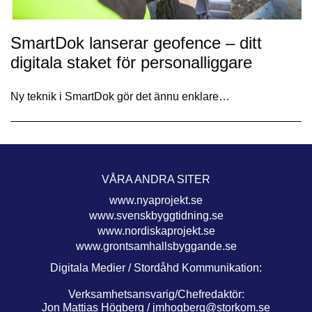
SmartDok lanserar geofence – ditt
digitala staket för personalliggare
Ny teknik i SmartDok gör det ännu enklare…
VÅRA ANDRA SITER
www.nyaprojekt.se
www.svenskbyggtidning.se
www.nordiskaprojekt.se
www.grontsamhallsbyggande.se
Digitala Medier / Stordåhd Kommunikation:
Verksamhetsansvarig/Chefredaktör:
Jon Mattias Högberg /
jmhogberg@storkom.se