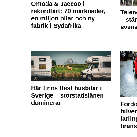
Omoda & Jaecoo i
rekordfart: 70 marknader,
Telen
en miljon bilar och ny
– stä
fabrik i Sydafrika
sven
Här finns flest husbilar i
Sverige – storstadslänen
dominerar
Fordo
bilve
lärli
brans