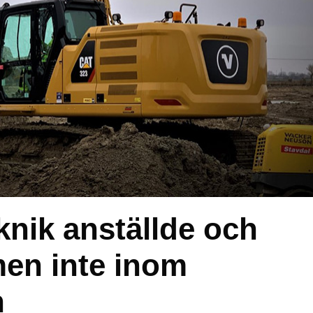
knik anställde och
en inte inom
n