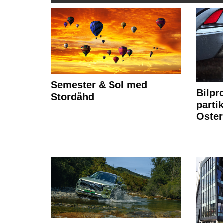
Semester & Sol med
Bilpr
Stordåhd
partik
Öste