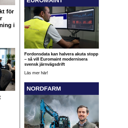
EUROMAINT
kt för
r
ning i
Fordonsdata kan halvera akuta stopp
– så vill Euromaint modernisera
svensk järnvägsdrift
Läs mer här!
NORDFARM
t