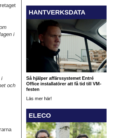
retaget
HANTVERKSDATA
 om
lagen i
Så hjälper affärssystemet Entré
 i
Office installatörer att få tid till VM-
met och
festen
Läs mer här!
ELECO
rarna