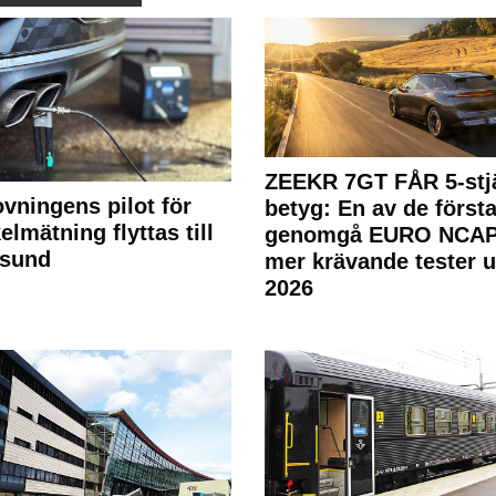
ZEEKR 7GT FÅR 5-stjä
ovningens pilot för
betyg: En av de första
elmätning flyttas till
genomgå EURO NCAP
rsund
mer krävande tester 
2026