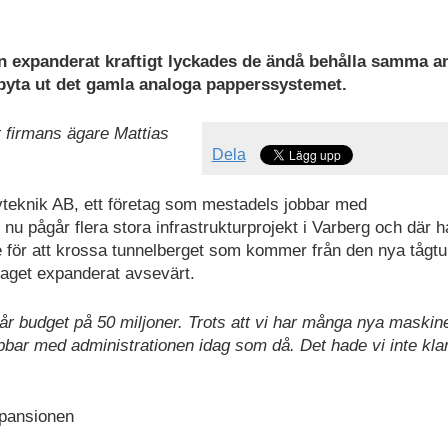
n expanderat kraftigt lyckades de ändå behålla samma an
 byta ut det gamla analoga papperssystemet.
 firmans ägare Mattias
Dela
vteknik AB, ett företag som mestadels jobbar med
u pågår flera stora infrastrukturprojekt i Varberg och där h
de för att krossa tunnelberget som kommer från den nya tågt
aget expanderat avsevärt.
 vår budget på 50 miljoner. Trots att vi har många nya maskin
bar med administrationen idag som då. Det hade vi inte klar
expansionen