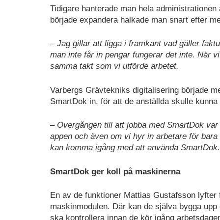
Tidigare hanterade man hela administrationen 
började expandera halkade man snart efter me
– Jag gillar att ligga i framkant vad gäller 
man inte får in pengar fungerar det inte. När vi
samma takt som vi utförde arbetet.
Varbergs Grävtekniks digitalisering började m
SmartDok in, för att de anställda skulle kunna 
– Övergången till att jobba med SmartDok var vä
appen och även om vi hyr in arbetare för bara
kan komma igång med att använda SmartDok.
SmartDok ger koll på maskinerna
En av de funktioner Mattias Gustafsson lyfter 
maskinmodulen. Där kan de själva bygga upp c
ska kontrollera innan de kör igång arbetsdage