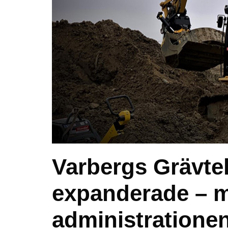
Varbergs Grävte
expanderade – m
administratione