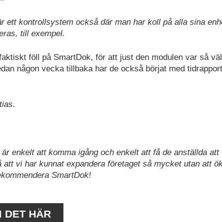
r ett kontrollsystem också där man har koll på alla sina enh
ras, till exempel.
 faktiskt föll på SmartDok, för att just den modulen var så väl
edan någon vecka tillbaka har de också börjat med tidrappor
tias.
t är enkelt att komma igång och enkelt att få de anställda att
att vi har kunnat expandera företaget så mycket utan att ö
t rekommendera SmartDok!
M DET HÄR