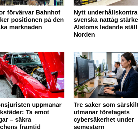
or förvärvar Bahnhof
Nytt underhållskontra
rker positionen på den
svenska nattåg stärke
ska marknaden
Alstoms ledande ställ
Norden
nsjuristen uppmanar
Tre saker som särskil
rkstäder: Ta emot
utmanar företagets
ngar – säkra
cybersäkerhet under
chens framtid
semestern