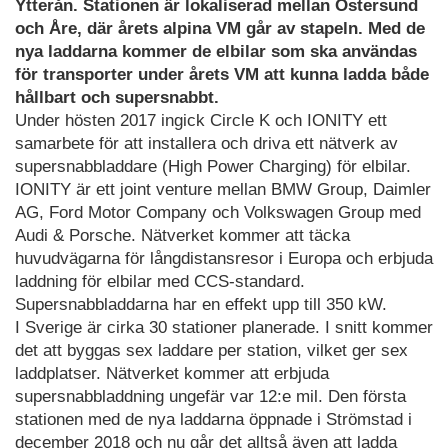
Ytterån. Stationen är lokaliserad mellan Östersund
och Åre, där årets alpina VM går av stapeln. Med de
nya laddarna kommer de elbilar som ska användas
för transporter under årets VM att kunna ladda både
hållbart och supersnabbt.
Under hösten 2017 ingick Circle K och IONITY ett
samarbete för att installera och driva ett nätverk av
supersnabbladdare (High Power Charging) för elbilar.
IONITY är ett joint venture mellan BMW Group, Daimler
AG, Ford Motor Company och Volkswagen Group med
Audi & Porsche. Nätverket kommer att täcka
huvudvägarna för långdistansresor i Europa och erbjuda
laddning för elbilar med CCS-standard.
Supersnabbladdarna har en effekt upp till 350 kW.
I Sverige är cirka 30 stationer planerade. I snitt kommer
det att byggas sex laddare per station, vilket ger sex
laddplatser. Nätverket kommer att erbjuda
supersnabbladdning ungefär var 12:e mil. Den första
stationen med de nya laddarna öppnade i Strömstad i
december 2018 och nu går det alltså även att ladda