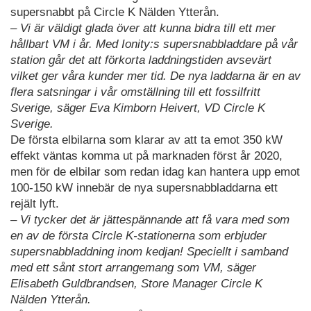
supersnabbt på Circle K Nälden Ytterån.
– Vi är väldigt glada över att kunna bidra till ett mer
hållbart VM i år. Med Ionity:s supersnabbladdare på vår
station går det att förkorta laddningstiden avsevärt
vilket ger våra kunder mer tid. De nya laddarna är en av
flera satsningar i vår omställning till ett fossilfritt
Sverige, säger Eva Kimborn Heivert, VD Circle K
Sverige.
De första elbilarna som klarar av att ta emot 350 kW
effekt väntas komma ut på marknaden först år 2020,
men för de elbilar som redan idag kan hantera upp emot
100-150 kW innebär de nya supersnabbladdarna ett
rejält lyft.
– Vi tycker det är jättespännande att få vara med som
en av de första Circle K-stationerna som erbjuder
supersnabbladdning inom kedjan! Speciellt i samband
med ett sånt stort arrangemang som VM, säger
Elisabeth Guldbrandsen, Store Manager Circle K
Nälden Ytterån.