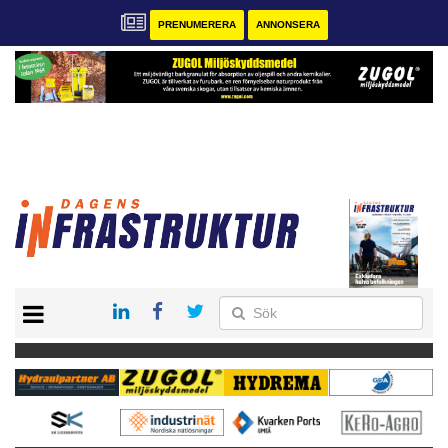
PRENUMERERA
ANNONSERA
START
KONTAKT
VÅRA ANDRA MAGASIN
PRENUMERERA
ANNONSERA