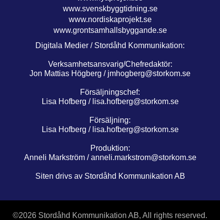
www.svenskbyggtidning.se
www.nordiskaprojekt.se
www.grontsamhallsbyggande.se
Digitala Medier / Stordåhd Kommunikation:
Verksamhetsansvarig/Chefredaktör:
Jon Mattias Högberg /
jmhogberg@storkom.se
Försäljningschef:
Lisa Hofberg /
lisa.hofberg@storkom.se
Försäljning:
Lisa Hofberg /
lisa.hofberg@storkom.se
Produktion:
Anneli Markström /
anneli.markstrom@storkom.se
Siten drivs av Stordåhd Kommunikation AB
©
2026 Stordåhd Kommunikation AB, All rights reserved.