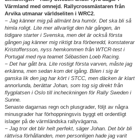
Värmland med omnejd. Rallycrossmästaren från
Arvika utmanar världseliten i WRC2.
− Jag känner mig på allmänt bra humör. Det ska bli så
himla roligt. Lite mer allvarligt den här gången, än
tidigare starter i Svenska, men det är också första
gången jag känner mig riktigt bra förberedd, konstaterar
Kristoffersson, nyss hemkommen från WTCR-test i
Portugal med nya teamet Sébastien Loeb Racing.
− Det har gått bra. Lite rostigt första varven, måste jag
erkänna, men sedan kom det igång. Bilen i sig är
ganska lik den jag har kört i STCC, men däcken är klart
annorlunda, berättar Johan, som tog sig direkt från
flygplatsen i Oslo till incheckningen för Rally Sweden i
Sunne.
Senaste dagarnas regn och plusgrader, följt av några
minusgrader har förhoppningsvis byggt ett ordentligt
islager på de värmländska rallyvägarna.
− Jag tror det blir helt perfekt, säger Johan. Det bör bli
rättvisa förhållanden, men personligen hade jag varit