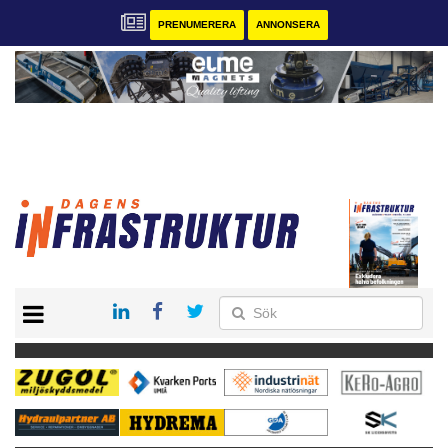
PRENUMERERA
ANNONSERA
START
KONTAKT
VÅRA ANDRA MAGASIN
PRENUMERERA
ANNONSERA