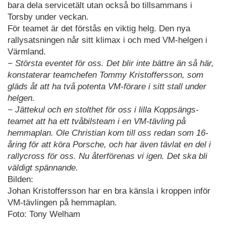
bara dela servicetält utan också bo tillsammans i
Torsby under veckan.
För teamet är det förstås en viktig helg. Den nya
rallysatsningen når sitt klimax i och med VM-helgen i
Värmland.
− Största eventet för oss. Det blir inte bättre än så här,
konstaterar teamchefen Tommy Kristoffersson, som
gläds åt att ha två potenta VM-förare i sitt stall under
helgen.
− Jättekul och en stolthet för oss i lilla Koppsängs-
teamet att ha ett tvåbilsteam i en VM-tävling på
hemmaplan.
Ole Christian kom till oss redan som 16-
åring för att köra Porsche, och har även tävlat en del i
rallycross för oss. Nu återförenas vi igen. Det ska bli
väldigt spännande.
Bilden:
Johan Kristoffersson har en bra känsla i kroppen inför
VM-tävlingen på hemmaplan.
Foto: Tony Welham