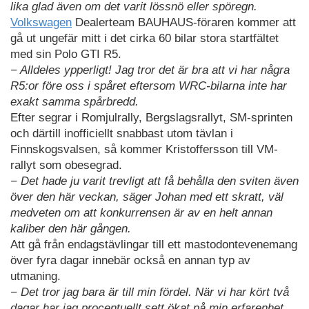
lika glad även om det varit lössnö eller spöregn.
Volkswagen
Dealerteam BAUHAUS-föraren kommer att
gå ut ungefär mitt i det cirka 60 bilar stora startfältet
med sin Polo GTI R5.
− Alldeles ypperligt! Jag tror det är bra att vi har några
R5:or före oss i spåret eftersom WRC-bilarna inte har
exakt samma spårbredd.
Efter segrar i Romjulrally, Bergslagsrallyt, SM-sprinten
och därtill inofficiellt snabbast utom tävlan i
Finnskogsvalsen, så kommer Kristoffersson till VM-
rallyt som obesegrad.
− Det hade ju varit trevligt att få behålla den sviten även
över den här veckan, säger Johan med ett skratt, väl
medveten om att konkurrensen är av en helt annan
kaliber den här gången.
Att gå från endagstävlingar till ett mastodontevenemang
över fyra dagar innebär också en annan typ av
utmaning.
− Det tror jag bara är till min fördel. När vi har kört två
dagar har jag procentuellt sett ökat på min erfarenhet