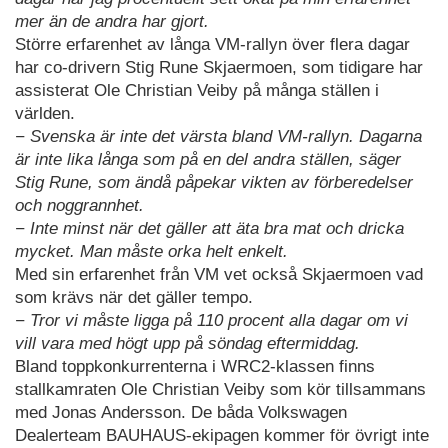
mer än de andra har gjort.
Större erfarenhet av långa VM-rallyn över flera dagar
har co-drivern Stig Rune Skjaermoen, som tidigare har
assisterat Ole Christian Veiby på många ställen i
världen.
− Svenska är inte det värsta bland VM-rallyn. Dagarna
är inte lika långa som på en del andra ställen, säger
Stig Rune, som ändå påpekar vikten av förberedelser
och noggrannhet.
− Inte minst när det gäller att äta bra mat och dricka
mycket. Man måste orka helt enkelt.
Med sin erfarenhet från VM vet också Skjaermoen vad
som krävs när det gäller tempo.
− Tror vi måste ligga på 110 procent alla dagar om vi
vill vara med högt upp på söndag eftermiddag.
Bland toppkonkurrenterna i WRC2-klassen finns
stallkamraten Ole Christian Veiby som kör tillsammans
med Jonas Andersson. De båda Volkswagen
Dealerteam BAUHAUS-ekipagen kommer för övrigt inte