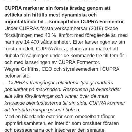
CUPRA markerar sin första årsdag genom att
avtäcka sin hittills mest dynamiska och
iögonfallande bil – konceptbilen CUPRA Formentor.
Under CUPRAs första verksamhetsår (2018) ökade
försäljningen med 40 % jämfört med föregående år, med
närmare 14 400 sålda enheter. Efter lanseringen av sin
första modell, CUPRA Ateca, planerar nu märket att
dubbla försäljningen under de kommande tre till fem år i
och med lanseringen av CUPRA Formentor.
Wayne Griffiths, CEO och styrelsemedlem i CUPRA
betonar att:
– CUPRAs framgångar reflekterar tydligt märkets
popularitet på marknaden. Responsen på överskrider
alla våra förväntningar och vinner över de mest
krävande bilentusiasterna till sin sida. CUPRA kommer
att fortsätta trampa gasen i botten.
Med en bländande exteriör som omedelbart fångar
uppmärksamheten, en interiör som omsluter föraren
och passagerarna och integrerar den senaste