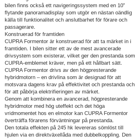
bilen finns också ett navigeringssystem med en 10”
flytande panoramadisplay som utgör en nästan oändlig
källa till funktionalitet och anslutbarhet för förare och
passagerare.
Konstruerad för framtiden
CUPRA Formentor är konstruerad för att ta märket in i
framtiden. I bilen sitter ett av de mest avancerade
drivsystem som existerar, vilket ger den prestanda som
CUPRA-emblemet kräver, men på ett hållbart sätt.
CUPRA Formentor drivs av den högpresterande
hybridmotorn – en drivlina som är designad för att
motsvara dagens krav på effektivitet och prestanda och
för att påbörja elektrifieringen av märket.
Genom att kombinera en avancerad, högpresterande
hybridmotor med hög uteffekt och det höga
vridmomentet hos en elmotor kan CUPRA Formentor
överträffa förarens förväntningar på prestanda.
Den totala effekten på 245 hk levereras sömlöst till
hjulen via en direktväxellåda med dubbelkoppling. Den