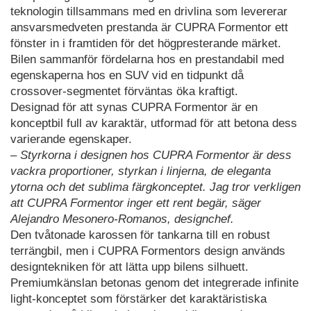
teknologin tillsammans med en drivlina som levererar
ansvarsmedveten prestanda är CUPRA Formentor ett
fönster in i framtiden för det högpresterande märket.
Bilen sammanför fördelarna hos en prestandabil med
egenskaperna hos en SUV vid en tidpunkt då
crossover-segmentet förväntas öka kraftigt.
Designad för att synas CUPRA Formentor är en
konceptbil full av karaktär, utformad för att betona dess
varierande egenskaper.
– Styrkorna i designen hos CUPRA Formentor är dess
vackra proportioner, styrkan i linjerna, de eleganta
ytorna och det sublima färgkonceptet. Jag tror verkligen
att CUPRA Formentor inger ett rent begär, säger
Alejandro Mesonero-Romanos, designchef.
Den tvåtonade karossen för tankarna till en robust
terrängbil, men i CUPRA Formentors design används
designtekniken för att lätta upp bilens silhuett.
Premiumkänslan betonas genom det integrerade infinite
light-konceptet som förstärker det karaktäristiska