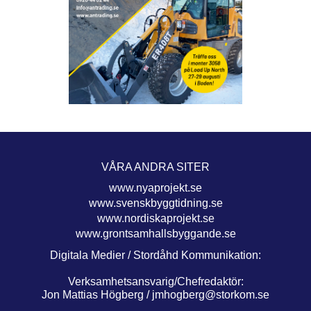
VÅRA ANDRA SITER
www.nyaprojekt.se
www.svenskbyggtidning.se
www.nordiskaprojekt.se
www.grontsamhallsbyggande.se
Digitala Medier / Stordåhd Kommunikation:
Verksamhetsansvarig/Chefredaktör:
Jon Mattias Högberg /
jmhogberg@storkom.se