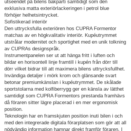
utseendet på bilens bakparti samtidigt som den
exklusiva matta exteriörlackeringen i petrol blue
förhöjer helhetsintrycket.
Sofistikerad interiör
Den uttrycksfulla exteriören hos CUPRA Formentor
matchas av en högkvalitativ interiör. Kupéutrymmet
utstrålar modernitet och sportighet med en unik tolkning
av CUPRAs designspråk.
Instrumentpanelen ser ut att hänga fritt i luften och
bildar en horisontell linje framtill i kupén från dörr till
dörr vilket bidrar till att maximera bilens uttrycksfullhet.
Invändiga detaljer i mörk krom och glänsande svart
betonar premiumkänslan i kupéutrymmet. De skålade
sportstolarna med kolfiberrygg ger en känsla av lätthet
samtidigt som CUPRA Formentors prestanda framhävs
då föraren sitter lägre placerad i en mer ergonomisk
position.
Teknologin har en framskjuten position inuti bilen i och
med den integrerade digitala förarplatsen som gör att all
nödvändig information hamnar direkt framför föraren. I