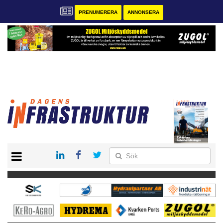
PRENUMERERA
ANNONSERA
START
KONTAKT
VÅRA ANDRA MAGASIN
PRENUMERERA
ANNONSERA