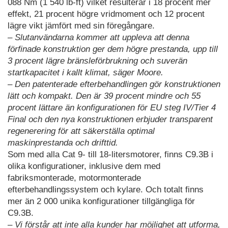
088 Nm (1 540 lb-ft) vilket resulterar i 18 procent mer
effekt, 21 procent högre vridmoment och 12 procent
lägre vikt jämfört med sin föregångare.
– Slutanvändarna kommer att uppleva att denna
förfinade konstruktion ger dem högre prestanda, upp till
3 procent lägre bränsleförbrukning och suverän
startkapacitet i kallt klimat, säger Moore.
– Den patenterade efterbehandlingen gör konstruktionen
lätt och kompakt. Den är 39 procent mindre och 55
procent lättare än konfigurationen för EU steg IV/Tier 4
Final och den nya konstruktionen erbjuder transparent
regenerering för att säkerställa optimal
maskinprestanda och drifttid.
Som med alla Cat 9- till 18-litersmotorer, finns C9.3B i
olika konfigurationer, inklusive dem med
fabriksmonterade, motormonterade
efterbehandlingssystem och kylare. Och totalt finns
mer än 2 000 unika konfigurationer tillgängliga för
C9.3B.
– Vi förstår att inte alla kunder har möjlighet att utforma,