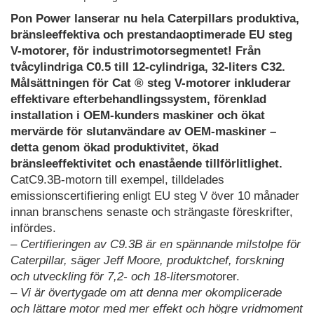
Pon Power lanserar nu hela Caterpillars produktiva,
bränsleeffektiva och prestandaoptimerade EU steg
V-motorer, för industrimotorsegmentet! Från
tvåcylindriga C0.5 till 12-cylindriga, 32-liters C32.
Målsättningen för Cat ® steg V-motorer inkluderar
effektivare efterbehandlingssystem, förenklad
installation i OEM-kunders maskiner och ökat
mervärde för slutanvändare av OEM-maskiner –
detta genom ökad produktivitet, ökad
bränsleeffektivitet och enastående tillförlitlighet.
CatC9.3B-motorn till exempel, tilldelades
emissionscertifiering enligt EU steg V över 10 månader
innan branschens senaste och strängaste föreskrifter,
infördes.
– Certifieringen av C9.3B är en spännande milstolpe för
Caterpillar, säger Jeff Moore, produktchef, forskning
och utveckling för 7,2- och 18-litersmoto
rer.
– Vi är övertygade om att denna mer okomplicerade
och lättare motor med mer effekt och högre vridmoment