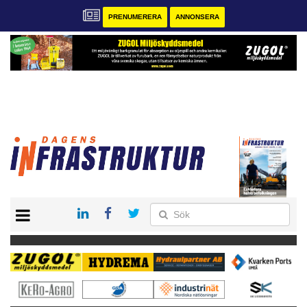
PRENUMERERA
ANNONSERA
START
KONTAKT
VÅRA ANDRA MAGASIN
PRENUMERERA
ANNONSERA