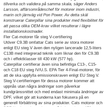
tillverka och validera på samma skala, säger Anders
Larsson, affärsområdeschef för motorer inom industri,
marin och järnväg vid Pon Power. Av detta skäl
konstruerar Caterpillar sina produkter med flexibilitet för
att passa olika OEM-krav vilket resulterar i lägre
installationskostnader.
Fler Cat-motorer får steg V-certifiering
Utöver C9.3B omfattar Cats serie av stora motorer
enligt EU steg V även den nyligen lancerade 12,5-liters
C13B med integrerad teknik som liknar den för C9.3B
och i effektklasser till 430 kW (577 hp).
Caterpillar certifierar även sina befintliga C13-, C15-
och C18 EU steg IV/U.S. EPA Tier 4-Final-motorer, för
att de ska uppfylla emissionskraven enligt EU Steg V.
Steg V-certifieringen för dessa motorer kommer att
uppnås utan några ändringar som påverkar
kundgränssnittet och med endast minimala ändringar av
DPF, vilket gör att kunderna kan fokusera på en
generell förbättring av sina produkter. Cats motorer och