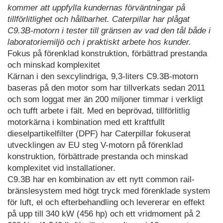
kommer att uppfylla kundernas förväntningar på
tillförlitlighet och hållbarhet. Caterpillar har plågat
C9.3B-motorn i tester till gränsen av vad den tål både i
laboratoriemiljö och i praktiskt arbete hos kunder.
Fokus på förenklad konstruktion, förbättrad prestanda
och minskad komplexitet
Kärnan i den sexcylindriga, 9,3-liters C9.3B-motorn
baseras på den motor som har tillverkats sedan 2011
och som loggat mer än 200 miljoner timmar i verkligt
och tufft arbete i fält. Med en beprövad, tillförlitlig
motorkärna i kombination med ett kraftfullt
dieselpartikelfilter (DPF) har Caterpillar fokuserat
utvecklingen av EU steg V-motorn på förenklad
konstruktion, förbättrade prestanda och minskad
komplexitet vid installationer.
C9.3B har en kombination av ett nytt common rail-
bränslesystem med högt tryck med förenklade system
för luft, el och efterbehandling och levererar en effekt
på upp till 340 kW (456 hp) och ett vridmoment på 2