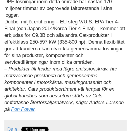
DPF-lösningar inom detta område har nästan 170
miljoner timmar av beprövade fältprestanda i sina
loggar.
Dubbel miljöcertifiering – EU steg V/U.S. EPA Tier 4-
Final (och Japan 2014/Korea Tier 4-Final) – kommer att
erbjudas för C9.3B och alla andra Cat-produkter i
effektklass 250-597 kW (335-800 hp). Denna flexibilitet
gör att kunderna kan utveckla gemensamma lösningar
för sina produkter, komponenter och
servicetillämpningar inom olika områden.
– Produkter till länder med lägre emissionskrav, har
motsvarande prestanda och gemensamma
komponenter i motorkärna, maskingränssnitt och
arkitektur. Cats produktsortiment väl lämpat för en
global kundbas som dessutom stöds av Cats
omfattande återförsäljarnätverk, säger Anders Larsson
på
Pon Power
.
Dela