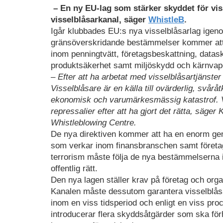
– En ny EU-lag som stärker skyddet för viss
visselblåsarkanal, säger
WhistleB
.
Igår klubbades EU:s nya visselblåsarlag igen
gränsöverskridande bestämmelser kommer att 
inom penningtvätt, företagsbeskattning, data
produktsäkerhet samt miljöskydd och kärnvap
– Efter att ha arbetat med visselblåsartjänster 
Visselblåsare är en källa till ovärderlig, svårå
ekonomisk och varumärkesmässig katastrof. Vi
repressalier efter att ha gjort det rätta, säge
Whistleblowing Centre.
De nya direktiven kommer att ha en enorm geno
som verkar inom finansbranschen samt företag 
terrorism måste följa de nya bestämmelserna 
offentlig rätt.
Den nya lagen ställer krav på företag och organ
Kanalen måste dessutom garantera visselblåsa
inom en viss tidsperiod och enligt en viss pro
introducerar flera skyddsåtgärder som ska för