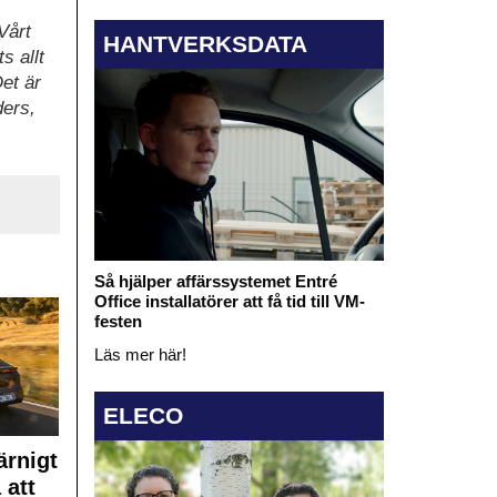
Vårt
HANTVERKSDATA
s allt
Det är
ders,
Så hjälper affärssystemet Entré
Office installatörer att få tid till VM-
festen
Läs mer här!
ELECO
rnigt
 att