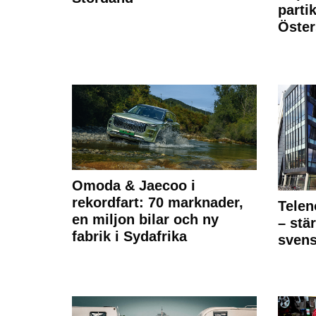
partik
Öste
Omoda & Jaecoo i
rekordfart: 70 marknader,
Telen
en miljon bilar och ny
– stä
fabrik i Sydafrika
sven