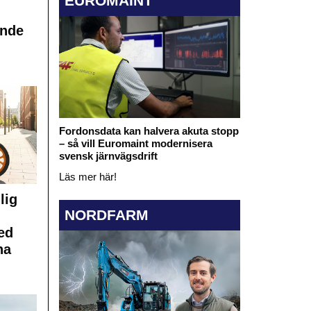
EUROMAINT
ande
Fordonsdata kan halvera akuta stopp
– så vill Euromaint modernisera
svensk järnvägsdrift
Läs mer här!
lig
NORDFARM
ed
na