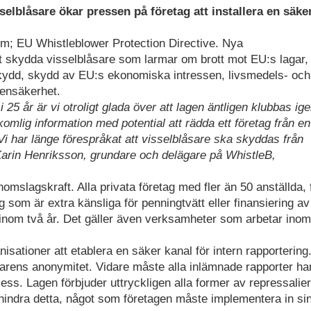
elblåsare ökar pressen på företag att installera en säke
om; EU Whistleblower Protection Directive. Nya
skydda visselblåsare som larmar om brott mot EU:s lagar,
skydd, skydd av EU:s ekonomiska intressen, livsmedels- och
ensäkerhet.
i 25 år är vi otroligt glada över att lagen äntligen klubbas i
tkomlig information med potential att rädda ett företag från en
 har länge förespråkat att visselblåsare ska skyddas från
r Karin Henriksson, grundare och delägare på WhistleB,
mslagskraft. Alla privata företag med fler än 50 anställda, 
som är extra känsliga för penningtvätt eller finansiering av
inom två år. Det gäller även verksamheter som arbetar inom
isationer att etablera en säker kanal för intern rapportering
rens anonymitet. Vidare måste alla inlämnade rapporter ha
cess. Lagen förbjuder uttryckligen alla former av repressalie
hindra detta, något som företagen måste implementera in si