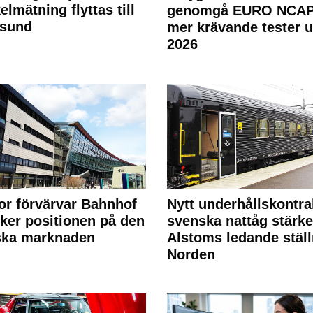
elmätning flyttas till
genomgå EURO NCAP
rsund
mer krävande tester 
2026
or förvärvar Bahnhof
Nytt underhållskontra
rker positionen på den
svenska nattåg stärke
ska marknaden
Alstoms ledande ställ
Norden