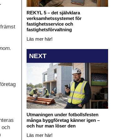
r
REKYL 5 – det självklara
verksamhetssystemet för
fastighetsservice och
 främst
fastighetsförvaltning
Läs mer här!
genom.
NEXT
företag
.
Utmaningen under fotbollsfesten
nteras
många byggföretag känner igen –
och hur man löser den
r och
n
Läs mer här!