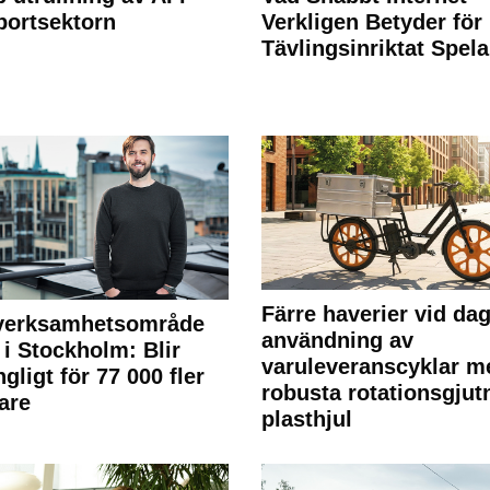
portsektorn
Verkligen Betyder för
Tävlingsinriktat Spel
Färre haverier vid dag
 verksamhetsområde
användning av
 i Stockholm: Blir
varuleveranscyklar m
ngligt för 77 000 fler
robusta rotationsgjut
are
plasthjul