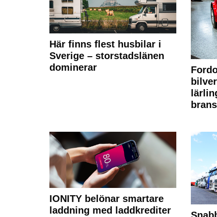
Här finns flest husbilar i
Sverige – storstadslänen
dominerar
Fordo
bilve
lärli
brans
IONITY belönar smartare
laddning med laddkrediter
Snabb