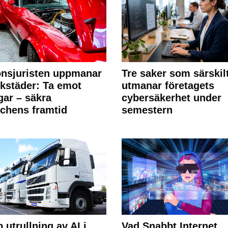
nsjuristen uppmanar
Tre saker som särskil
rkstäder: Ta emot
utmanar företagets
ngar – säkra
cybersäkerhet under
chens framtid
semestern
 utrullning av AI i
Vad Snabbt Internet