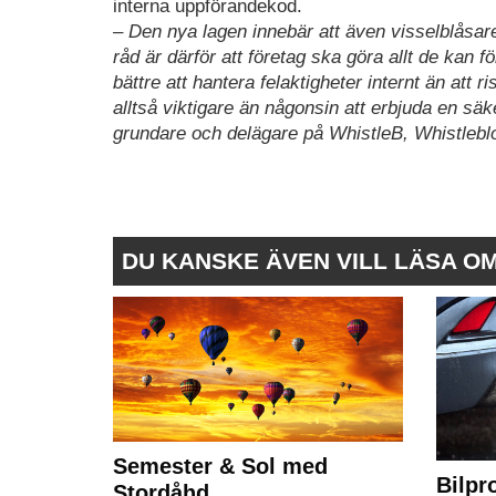
interna uppförandekod.
– Den nya lagen innebär att även visselblåsare
råd är därför att företag ska göra allt de kan f
bättre att hantera felaktigheter internt än att r
alltså viktigare än någonsin att erbjuda en sä
grundare och delägare på WhistleB, Whistlebl
DU KANSKE ÄVEN VILL LÄSA O
Semester & Sol med
Bilpr
Stordåhd