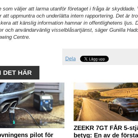
 som väljer att larma utanför företaget i fråga är skyddade. 
ör att uppmuntra och underlätta intern rapportering. Det är trot
iskera att känslig information hamnar in offentlighetens ljus. 
ker och användarvänlig visselblåsartjänst, säger Gunilla Had
owing Centre.
Dela
M DET HÄR
ZEEKR 7GT FÅR 5-stjä
ovningens pilot för
betyg: En av de första