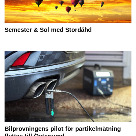
Semester & Sol med Stordåhd
Bilprovningens pilot för partikelmätning
flyttas till Östersund