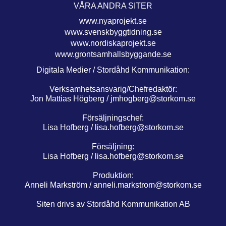
VÅRA ANDRA SITER
www.nyaprojekt.se
www.svenskbyggtidning.se
www.nordiskaprojekt.se
www.grontsamhallsbyggande.se
Digitala Medier / Stordåhd Kommunikation:
Verksamhetsansvarig/Chefredaktör:
Jon Mattias Högberg /
jmhogberg@storkom.se
Försäljningschef:
Lisa Hofberg /
lisa.hofberg@storkom.se
Försäljning:
Lisa Hofberg /
lisa.hofberg@storkom.se
Produktion:
Anneli Markström /
anneli.markstrom@storkom.se
Siten drivs av Stordåhd Kommunikation AB