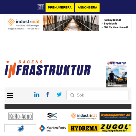
PRENUMERERA
ANNONSERA
START
KONTAKT
VÅRA ANDRA MAGASIN
PRENUMERERA
ANNONSERA