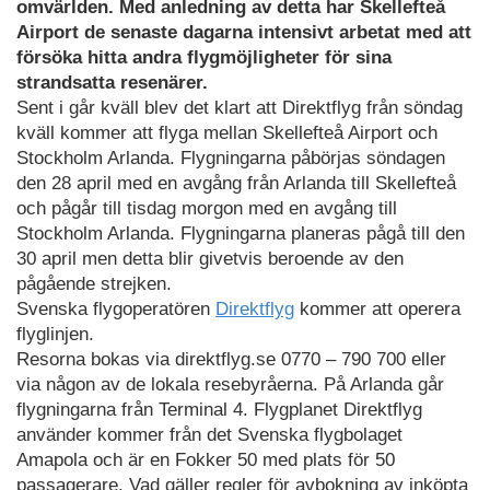
omvärlden. Med anledning av detta har Skellefteå
Airport de senaste dagarna intensivt arbetat med att
försöka hitta andra flygmöjligheter för sina
strandsatta resenärer.
Sent i går kväll blev det klart att Direktflyg från söndag
kväll kommer att flyga mellan Skellefteå Airport och
Stockholm Arlanda. Flygningarna påbörjas söndagen
den 28 april med en avgång från Arlanda till Skellefteå
och pågår till tisdag morgon med en avgång till
Stockholm Arlanda. Flygningarna planeras pågå till den
30 april men detta blir givetvis beroende av den
pågående strejken.
Svenska flygoperatören
Direktflyg
kommer att operera
flyglinjen.
Resorna bokas via direktflyg.se 0770 – 790 700 eller
via någon av de lokala resebyråerna. På Arlanda går
flygningarna från Terminal 4. Flygplanet Direktflyg
använder kommer från det Svenska flygbolaget
Amapola och är en Fokker 50 med plats för 50
passagerare. Vad gäller regler för avbokning av inköpta