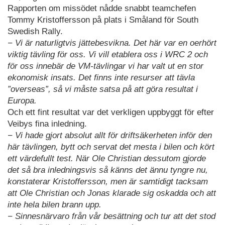
Rapporten om missödet nådde snabbt teamchefen
Tommy Kristoffersson på plats i Småland för South
Swedish Rally.
− Vi är naturligtvis jättebesvikna. Det här var en oerhört
viktig tävling för oss. Vi vill etablera oss i WRC 2 och
för oss innebär de VM-tävlingar vi har valt ut en stor
ekonomisk insats. Det finns inte resurser att tävla
”overseas”, så vi måste satsa på att göra resultat i
Europa.
Och ett fint resultat var det verkligen uppbyggt för efter
Veibys fina inledning.
− Vi hade gjort absolut allt för driftsäkerheten inför den
här tävlingen, bytt och servat det mesta i bilen och kört
ett värdefullt test. När Ole Christian dessutom gjorde
det så bra inledningsvis så känns det ännu tyngre nu,
konstaterar Kristoffersson, men är samtidigt tacksam
att Ole Christian och Jonas klarade sig oskadda och att
inte hela bilen brann upp.
− Sinnesnärvaro från vår besättning och tur att det stod