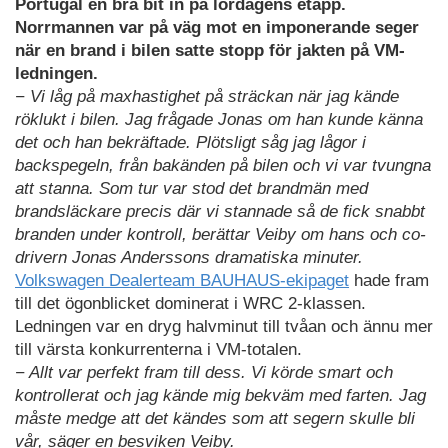
Portugal en bra bit in på lördagens etapp.
Norrmannen var på väg mot en imponerande seger
när en brand i bilen satte stopp för jakten på VM-
ledningen.
− Vi låg på maxhastighet på sträckan när jag kände
röklukt i bilen. Jag frågade Jonas om han kunde känna
det och han bekräftade. Plötsligt såg jag lågor i
backspegeln, från bakänden på bilen och vi var tvungna
att stanna. Som tur var stod det brandmän med
brandsläckare precis där vi stannade så de fick snabbt
branden under kontroll, berättar Veiby om hans och co-
drivern Jonas Anderssons dramatiska minuter.
Volkswagen Dealerteam BAUHAUS-ekipaget
hade fram
till det ögonblicket dominerat i WRC 2-klassen.
Ledningen var en dryg halvminut till tvåan och ännu mer
till värsta konkurrenterna i VM-totalen.
− Allt var perfekt fram till dess. Vi körde smart och
kontrollerat och jag kände mig bekväm med farten. Jag
måste medge att det kändes som att segern skulle bli
vår, säger en besviken Veiby.