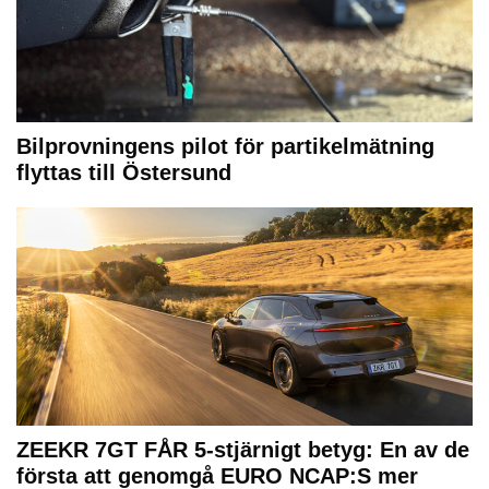
Bilprovningens pilot för partikelmätning
flyttas till Östersund
ZEEKR 7GT FÅR 5-stjärnigt betyg: En av de
första att genomgå EURO NCAP:S mer