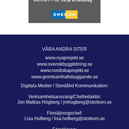
VÅRA ANDRA SITER
www.nyaprojekt.se
www.svenskbyggtidning.se
www.nordiskaprojekt.se
www.grontsamhallsbyggande.se
Digitala Medier / Stordåhd Kommunikation:
Verksamhetsansvarig/Chefredaktör:
Jon Mattias Högberg /
jmhogberg@storkom.se
Försäljningschef:
Lisa Hofberg /
lisa.hofberg@storkom.se