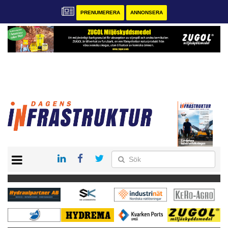
PRENUMERERA
ANNONSERA
START
KONTAKT
VÅRA ANDRA MAGASIN
PRENUMERERA
ANNONSERA