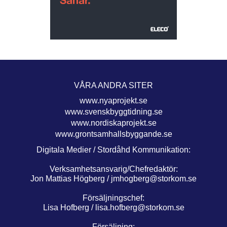
VÅRA ANDRA SITER
www.nyaprojekt.se
www.svenskbyggtidning.se
www.nordiskaprojekt.se
www.grontsamhallsbyggande.se
Digitala Medier / Stordåhd Kommunikation:
Verksamhetsansvarig/Chefredaktör:
Jon Mattias Högberg /
jmhogberg@storkom.se
Försäljningschef:
Lisa Hofberg /
lisa.hofberg@storkom.se
Försäljning: