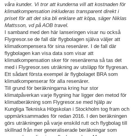
våra kunder. Vi tror att kunderna vill att kostnaden för
klimatkompensation inkluderas transparent direkt i
priset för att det ska bli enklare att köpa, säger Niklas
Mattsson, vd på AOB travel.
I samband med den här lanseringen visar nu också
Flygresor.se de fall där flygbolagen själva väljer att
klimatkompensera för sina resenärer. I de fall där
flygbolagen kan visa data som visar att
klimatkompensation sker för resenärerna så tas det
med i Flygresor.ses uträkning av utsläpp för flygresan.
Ett sådant första exempel är flygbolaget BRA som
klimatkompenserar för alla resenärer.
Till grund för beräkningarna kring hur stor
klimatpåverkan varje flygning har ligger den metod för
klimatberäkning som Flygresor.se med hjälp av
Kungliga Tekniska Högskolan i Stockholm tog fram och
uppmärksammades för redan 2016. I den beräkningen
görs uträkningen på varje enskild rutt och flygbolag till
skillnad från mer generaliserade beräkningar som