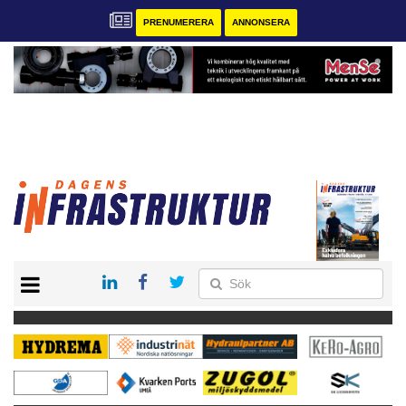
PRENUMERERA
ANNONSERA
START
KONTAKT
VÅRA ANDRA MAGASIN
PRENUMERERA
ANNONSERA