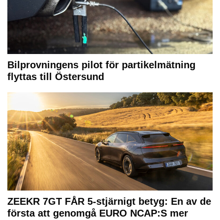
Bilprovningens pilot för partikelmätning
flyttas till Östersund
ZEEKR 7GT FÅR 5-stjärnigt betyg: En av de
första att genomgå EURO NCAP:S mer