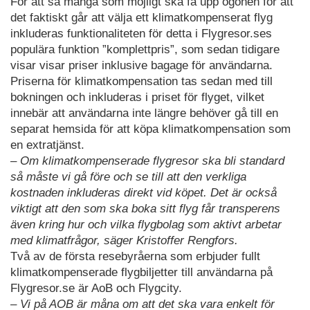
För att så många som möjligt ska få upp ögonen för att
det faktiskt går att välja ett klimatkompenserat flyg
inkluderas funktionaliteten för detta i Flygresor.ses
populära funktion ”komplettpris”, som sedan tidigare
visar visar priser inklusive bagage för användarna.
Priserna för klimatkompensation tas sedan med till
bokningen och inkluderas i priset för flyget, vilket
innebär att användarna inte längre behöver gå till en
separat hemsida för att köpa klimatkompensation som
en extratjänst.
– Om klimatkompenserade flygresor ska bli standard
så måste vi gå före och se till att den verkliga
kostnaden inkluderas direkt vid köpet. Det är också
viktigt att den som ska boka sitt flyg får transperens
även kring hur och vilka flygbolag som aktivt arbetar
med klimatfrågor, säger Kristoffer Rengfors.
Två av de första resebyråerna som erbjuder fullt
klimatkompenserade flygbiljetter till användarna på
Flygresor.se är AoB och Flygcity.
– Vi på AOB är måna om att det ska vara enkelt för