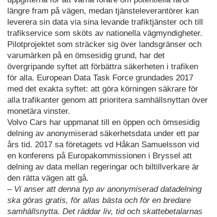
längre fram på vägen, medan tjänsteleverantörer kan
leverera sin data via sina levande trafiktjänster och till
trafikservice som sköts av nationella vägmyndigheter.
Pilotprojektet som sträcker sig över landsgränser och
varumärken på en ömsesidig grund, har det
övergripande syftet att förbättra säkerheten i trafiken
för alla. European Data Task Force grundades 2017
med det exakta syftet: att göra körningen säkrare för
alla trafikanter genom att prioritera samhällsnyttan över
monetära vinster.
Volvo Cars har uppmanat till en öppen och ömsesidig
delning av anonymiserad säkerhetsdata under ett par
års tid. 2017 sa företagets vd Håkan Samuelsson vid
en konferens på Europakommissionen i Bryssel att
delning av data mellan regeringar och biltillverkare är
den rätta vägen att gå.
– Vi anser att denna typ av anonymiserad datadelning
ska göras gratis, för allas bästa och för en bredare
samhällsnytta. Det räddar liv, tid och skattebetalarnas