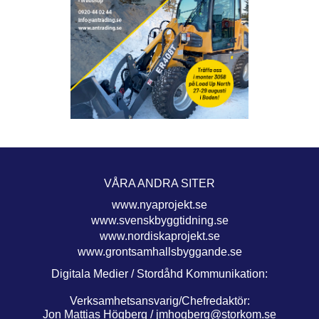
VÅRA ANDRA SITER
www.nyaprojekt.se
www.svenskbyggtidning.se
www.nordiskaprojekt.se
www.grontsamhallsbyggande.se
Digitala Medier / Stordåhd Kommunikation:
Verksamhetsansvarig/Chefredaktör:
Jon Mattias Högberg /
jmhogberg@storkom.se