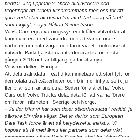
pengar. Jag uppmanar andra biltillverkare och
regeringar att arbeta tillsamammans med oss för att
göra verklighet av denna typ av datadelning så brett
som möjligt, säger Håkan Samuelsson.
Volvo Cars egna varningssystem tillåter Volvobilar att
kommunicera med varandra och att varna förare i
närheten om hala vägar och faror via ett molnbaserat
nätverk. Båda tjänsterna introducerades för första
gången 2016 och är tillgängliga för alla nya
Volvomodeller i Europa.
Att dela trafikdata i realtid kan innebära ett stort lyft för
den totala trafiksäkerheten och blir mer inflytelserik ju
fler bilar som är anslutna. Sedan förra året har Volvo
Cars och Volvo Trucks delat data för att varna förare
om faror i närheten i Sverige och Norge.
– Ju fler bilar vi har som delar säkerhetsdata i realtid, ju
säkrare blir våra vägar. Det är därför som European
Data Task force är ett så betydelsefull initiativ. Vi
hoppas att få med ännu fler partners som delar vårt