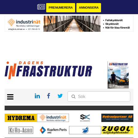
PRENUMERERA
ANNONSERA
START
KONTAKT
VÅRA ANDRA MAGASIN
PRENUMERERA
ANNONSERA