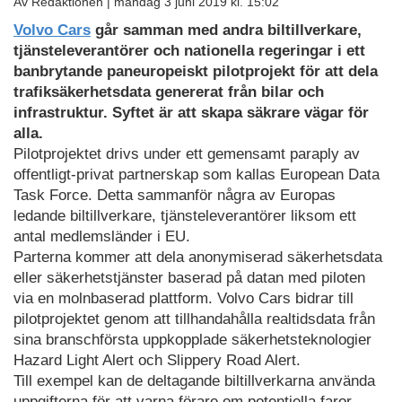
Av Redaktionen |
måndag 3 juni 2019 kl. 15:02
Volvo Cars
går samman med andra biltillverkare,
tjänsteleverantörer och nationella regeringar i ett
banbrytande paneuropeiskt pilotprojekt för att dela
trafiksäkerhetsdata genererat från bilar och
infrastruktur. Syftet är att skapa säkrare vägar för
alla.
Pilotprojektet drivs under ett gemensamt paraply av
offentligt-privat partnerskap som kallas European Data
Task Force. Detta sammanför några av Europas
ledande biltillverkare, tjänsteleverantörer liksom ett
antal medlemsländer i EU.
Parterna kommer att dela anonymiserad säkerhetsdata
eller säkerhetstjänster baserad på datan med piloten
via en molnbaserad plattform. Volvo Cars bidrar till
pilotprojektet genom att tillhandahålla realtidsdata från
sina branschförsta uppkopplade säkerhetsteknologier
Hazard Light Alert och Slippery Road Alert.
Till exempel kan de deltagande biltillverkarna använda
uppgifterna för att varna förare om potentiella faror