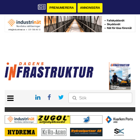
PRENUMERERA
ANNONSERA
START
KONTAKT
VÅRA ANDRA MAGASIN
PRENUMERERA
ANNONSERA