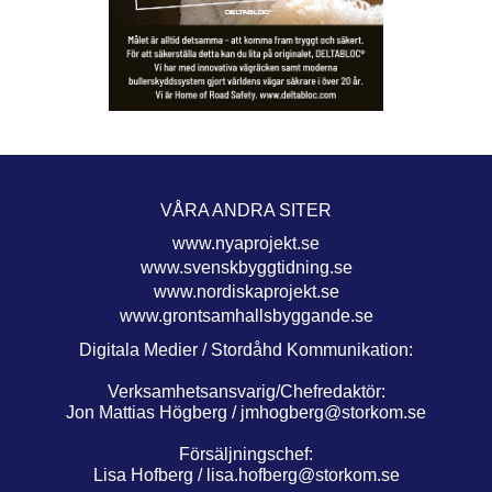
VÅRA ANDRA SITER
www.nyaprojekt.se
www.svenskbyggtidning.se
www.nordiskaprojekt.se
www.grontsamhallsbyggande.se
Digitala Medier / Stordåhd Kommunikation:
Verksamhetsansvarig/Chefredaktör:
Jon Mattias Högberg /
jmhogberg@storkom.se
Försäljningschef:
Lisa Hofberg /
lisa.hofberg@storkom.se