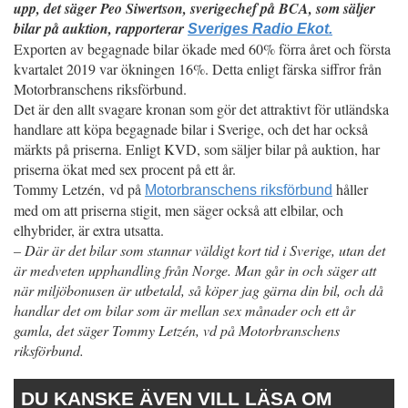
upp, det säger Peo Siwertson, sverigechef på BCA, som säljer
bilar på auktion, rapporterar
Sveriges Radio Ekot.
Exporten av begagnade bilar ökade med 60% förra året och första
kvartalet 2019 var ökningen 16%. Detta enligt färska siffror från
Motorbranschens riksförbund.
Det är den allt svagare kronan som gör det attraktivt för utländska
handlare att köpa begagnade bilar i Sverige, och det har också
märkts på priserna. Enligt KVD, som säljer bilar på auktion, har
priserna ökat med sex procent på ett år.
Tommy Letzén, vd på
håller
Motorbranschens riksförbund
med om att priserna stigit, men säger också att elbilar, och
elhybrider, är extra utsatta.
– Där är det bilar som stannar väldigt kort tid i Sverige, utan det
är medveten upphandling från Norge. Man går in och säger att
när miljöbonusen är utbetald, så köper jag gärna din bil, och då
handlar det om bilar som är mellan sex månader och ett år
gamla, det säger Tommy Letzén, vd på Motorbranschens
riksförbund.
DU KANSKE ÄVEN VILL LÄSA OM