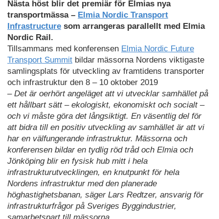
Nästa höst blir det premiär för Elmias nya
transportmässa –
Elmia Nordic Transport
Infrastructure
som arrangeras parallellt med Elmia
Nordic Rail.
Tillsammans med konferensen
Elmia Nordic Future
Transport Summit
bildar mässorna Nordens viktigaste
samlingsplats för utveckling av framtidens transporter
och infrastruktur den 8 – 10 oktober 2019
– Det är oerhört angeläget att vi utvecklar samhället på
ett hållbart sätt – ekologiskt, ekonomiskt och socialt –
och vi måste göra det långsiktigt. En väsentlig del för
att bidra till en positiv utveckling av samhället är att vi
har en välfungerande infrastruktur. Mässorna och
konferensen bildar en tydlig röd tråd och Elmia och
Jönköping blir en fysisk hub mitt i hela
infrastrukturutvecklingen, en knutpunkt för hela
Nordens infrastruktur med den planerade
höghastighetsbanan, säger Lars Redtzer, ansvarig för
infrastrukturfrågor på Sveriges Byggindustrier,
samarbetspart till mässorna.