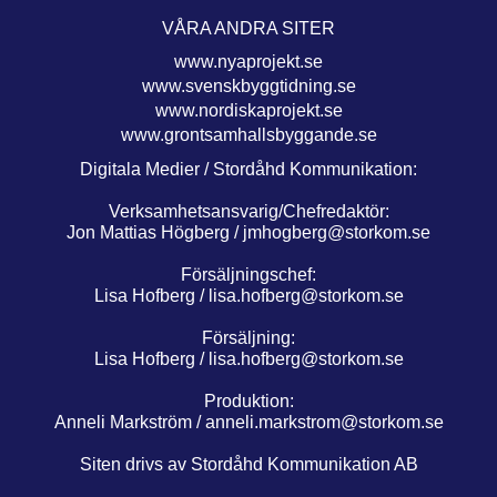
VÅRA ANDRA SITER
www.nyaprojekt.se
www.svenskbyggtidning.se
www.nordiskaprojekt.se
www.grontsamhallsbyggande.se
Digitala Medier / Stordåhd Kommunikation:
Verksamhetsansvarig/Chefredaktör:
Jon Mattias Högberg /
jmhogberg@storkom.se
Försäljningschef:
Lisa Hofberg /
lisa.hofberg@storkom.se
Försäljning:
Lisa Hofberg /
lisa.hofberg@storkom.se
Produktion:
Anneli Markström /
anneli.markstrom@storkom.se
Siten drivs av Stordåhd Kommunikation AB