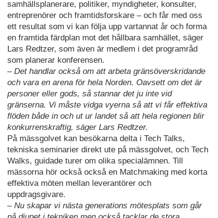
samhällsplanerare, politiker, myndigheter, konsulter,
entreprenörer och framtidsforskare – och får med oss
ett resultat som vi kan följa upp vartannat år och forma
en framtida färdplan mot det hållbara samhället, säger
Lars Redtzer, som även är medlem i det programråd
som planerar konferensen.
– Det handlar också om att arbeta gränsöverskridande
och vara en arena för hela Norden. Oavsett om det är
personer eller gods, så stannar det ju inte vid
gränserna. Vi måste vidga vyerna så att vi får effektiva
flöden både in och ut ur landet så att hela regionen blir
konkurrenskraftig, säger Lars Redtzer.
På mässgolvet kan besökarna delta i Tech Talks,
tekniska seminarier direkt ute på mässgolvet, och Tech
Walks, guidade turer om olika specialämnen. Till
mässorna hör också också en Matchmaking med korta
effektiva möten mellan leverantörer och
uppdragsgivare.
– Nu skapar vi nästa generations mötesplats som går
på djupet i tekniken men också tacklar de stora