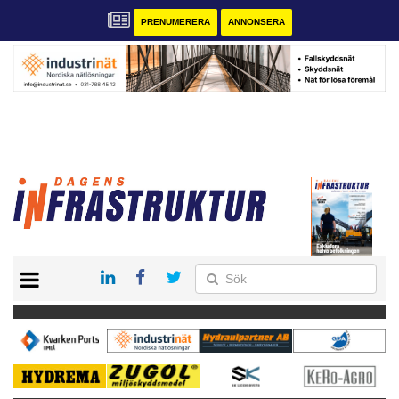
PRENUMERERA
ANNONSERA
START
KONTAKT
VÅRA ANDRA MAGASIN
PRENUMERERA
ANNONSERA