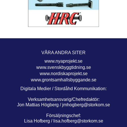
VÅRA ANDRA SITER
www.nyaprojekt.se
www.svenskbyggtidning.se
www.nordiskaprojekt.se
www.grontsamhallsbyggande.se
Digitala Medier / Stordåhd Kommunikation:
Verksamhetsansvarig/Chefredaktör:
Jon Mattias Högberg /
jmhogberg@storkom.se
Försäljningschef:
Lisa Hofberg /
lisa.hofberg@storkom.se