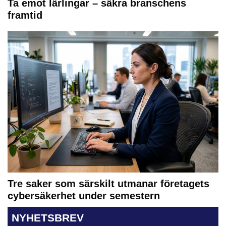
Ta emot lärlingar – säkra branschens
framtid
Tre saker som särskilt utmanar företagets
cybersäkerhet under semestern
NYHETSBREV