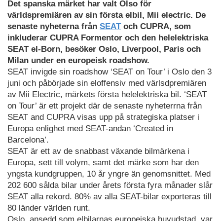
Det spanska märket har valt Olso för
världspremiären av sin första elbil, Mii electric. De
senaste nyheterna från
SEAT
och CUPRA, som
inkluderar CUPRA Formentor och den helelektriska
SEAT el-Born, besöker Oslo, Liverpool, Paris och
Milan under en europeisk roadshow.
SEAT invigde sin roadshow ‘SEAT on Tour’ i Oslo den 3
juni och påbörjade sin eloffensiv med värlsdpremiären
av Mii Electric, märkets första helelektriska bil. ‘SEAT
on Tour’ är ett projekt där de senaste nyheterrna från
SEAT and CUPRA visas upp på strategiska platser i
Europa enlighet med SEAT-andan ‘Created in
Barcelona’.
SEAT är ett av de snabbast växande bilmärkena i
Europa, sett till volym, samt det märke som har den
yngsta kundgruppen, 10 år yngre än genomsnittet. Med
202 600 sålda bilar under årets första fyra månader slår
SEAT alla rekord. 80% av alla SEAT-bilar exporteras till
80 länder världen runt.
Oslo, ansedd som elbilarnas europeiska huvudstad, var