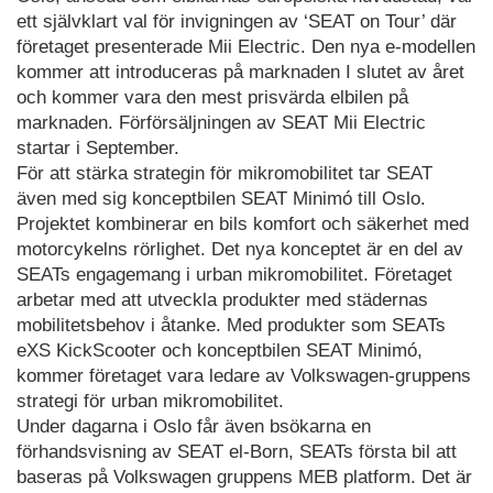
ett självklart val för invigningen av ‘SEAT on Tour’ där
företaget presenterade Mii Electric. Den nya e-modellen
kommer att introduceras på marknaden I slutet av året
och kommer vara den mest prisvärda elbilen på
marknaden. Förförsäljningen av SEAT Mii Electric
startar i September.
För att stärka strategin för mikromobilitet tar SEAT
även med sig konceptbilen SEAT Minimó till Oslo.
Projektet kombinerar en bils komfort och säkerhet med
motorcykelns rörlighet. Det nya konceptet är en del av
SEATs engagemang i urban mikromobilitet. Företaget
arbetar med att utveckla produkter med städernas
mobilitetsbehov i åtanke. Med produkter som SEATs
eXS KickScooter och konceptbilen SEAT Minimó,
kommer företaget vara ledare av Volkswagen-gruppens
strategi för urban mikromobilitet.
Under dagarna i Oslo får även bsökarna en
förhandsvisning av SEAT el-Born, SEATs första bil att
baseras på Volkswagen gruppens MEB platform. Det är