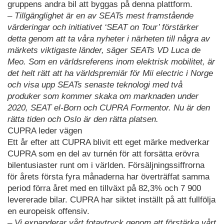
gruppens andra bil att byggas på denna plattform.
– Tillgänglighet är en av SEATs mest framstående
värderingar och initiativet ‘SEAT on Tour’ förstärker
detta genom att ta våra nyheter i närheten till några av
märkets viktigaste länder, säger SEATs VD Luca de
Meo. Som en världsreferens inom elektrisk mobilitet, är
det helt rätt att ha världspremiär för Mii electric i Norge
och visa upp SEATs senaste teknologi med två
produker som kommer skaka om marknaden under
2020, SEAT el-Born och CUPRA Formentor. Nu är den
rätta tiden och Oslo är den rätta platsen.
CUPRA leder vägen
Ett år efter att CUPRA blivit ett eget märke medverkar
CUPRA som en del av turnén för att forsätta erövra
bilentusiaster runt om i världen. Försäljningssiffrorna
för årets första fyra månaderna har överträffat samma
period förra året med en tillväxt på 82,3% och 7 900
levererade bilar. CUPRA har siktet inställt på att fullfölja
en europeisk offensiv.
– Vi expanderar vårt fotavtryck genom att förstärka vårt