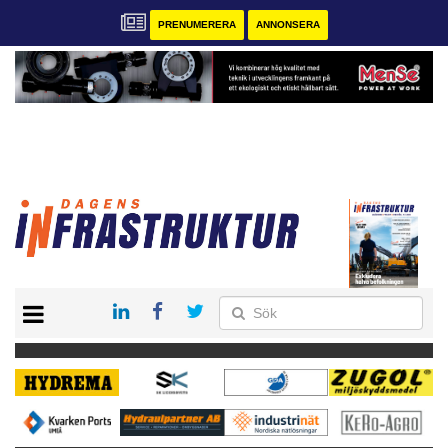
PRENUMERERA
ANNONSERA
START
KONTAKT
VÅRA ANDRA MAGASIN
PRENUMERERA
ANNONSERA