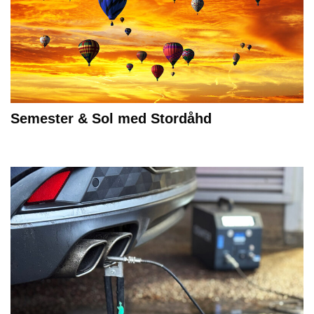
Semester & Sol med Stordåhd