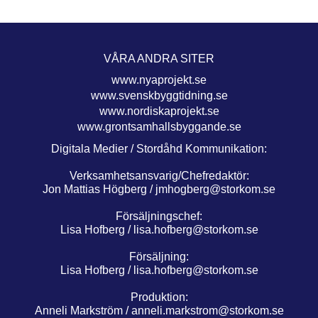
VÅRA ANDRA SITER
www.nyaprojekt.se
www.svenskbyggtidning.se
www.nordiskaprojekt.se
www.grontsamhallsbyggande.se
Digitala Medier / Stordåhd Kommunikation:
Verksamhetsansvarig/Chefredaktör:
Jon Mattias Högberg /
jmhogberg@storkom.se
Försäljningschef:
Lisa Hofberg /
lisa.hofberg@storkom.se
Försäljning:
Lisa Hofberg /
lisa.hofberg@storkom.se
Produktion:
Anneli Markström /
anneli.markstrom@storkom.se