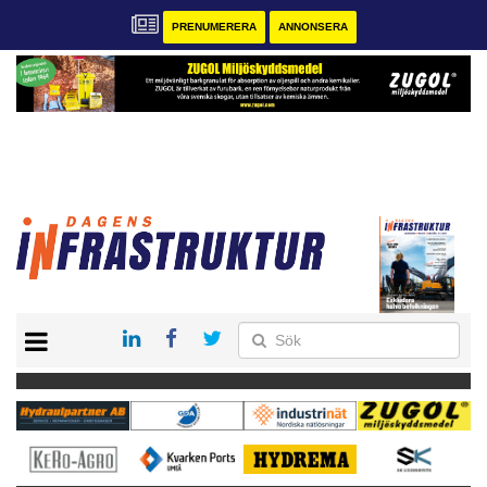
PRENUMERERA
ANNONSERA
START
KONTAKT
VÅRA ANDRA MAGASIN
PRENUMERERA
ANNONSERA