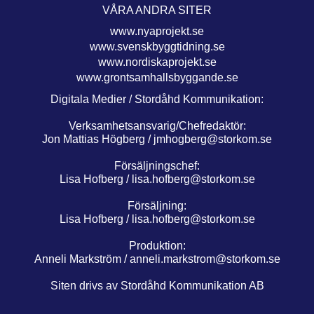
VÅRA ANDRA SITER
www.nyaprojekt.se
www.svenskbyggtidning.se
www.nordiskaprojekt.se
www.grontsamhallsbyggande.se
Digitala Medier / Stordåhd Kommunikation:
Verksamhetsansvarig/Chefredaktör:
Jon Mattias Högberg /
jmhogberg@storkom.se
Försäljningschef:
Lisa Hofberg /
lisa.hofberg@storkom.se
Försäljning:
Lisa Hofberg /
lisa.hofberg@storkom.se
Produktion:
Anneli Markström /
anneli.markstrom@storkom.se
Siten drivs av Stordåhd Kommunikation AB