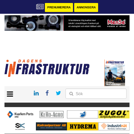
PRENUMERERA
ANNONSERA
START
KONTAKT
VÅRA ANDRA MAGASIN
PRENUMERERA
ANNONSERA