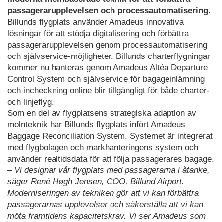
passagerarupplevelsen och processautomatisering.
Billunds flygplats använder Amadeus innovativa
lösningar för att stödja digitalisering och förbättra
passagerarupplevelsen genom processautomatisering
och självservice-möjligheter. Billunds charterflygningar
kommer nu hanteras genom Amadeus Altéa Departure
Control System och självservice för bagageinlämning
och incheckning online blir tillgängligt för både charter-
och linjeflyg.
Som en del av flygplatsens strategiska adaption av
molnteknik har Billunds flygplats infört Amadeus
Baggage Reconciliation System. Systemet är integrerat
med flygbolagen och markhanteringens system och
använder realtidsdata för att följa passagerares bagage.
– Vi designar vår flygplats med passagerarna i åtanke,
säger René Høgh Jensen, COO, Billund Airport.
Moderniseringen av tekniken gör att vi kan förbättra
passagerarnas upplevelser och säkerställa att vi kan
möta framtidens kapacitetskrav. Vi ser Amadeus som