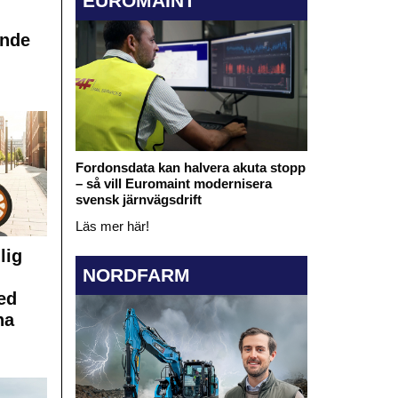
EUROMAINT
ande
Fordonsdata kan halvera akuta stopp
– så vill Euromaint modernisera
svensk järnvägsdrift
Läs mer här!
lig
NORDFARM
ed
na