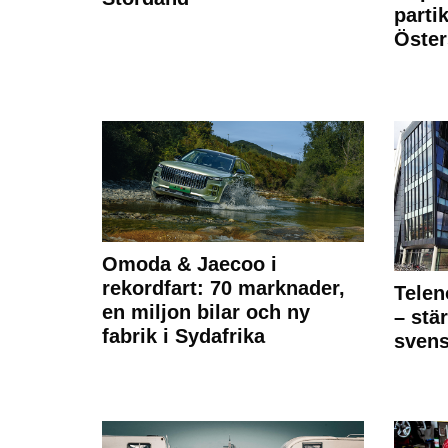
partik
Öste
Omoda & Jaecoo i
rekordfart: 70 marknader,
Telen
en miljon bilar och ny
– stä
fabrik i Sydafrika
sven