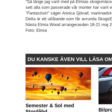
”Så länge jag varit med på Elmias skogsmässor
sett alla som passerade vår monter har varit 
”Fantastiskt” säger Annica Sjövall, marknads
Detta är ett utlåtande som får avrunda Skogs
Nästa Elmia Wood arrangerasden 18-21 maj 2
Foto: Elmia
DU KANSKE ÄVEN VILL LÄSA O
Semester & Sol med
Bilpr
Stordåhd