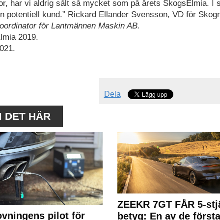
, har vi aldrig sålt så mycket som på årets SkogsElmia. I s
en potentiell kund.” Rickard Ellander Svensson, VD för Sko
koordinator för Lantmännen Maskin AB.
Elmia 2019.
021.
Dela
M DET HÄR
ZEEKR 7GT FÅR 5-stjä
ovningens pilot för
betyg: En av de första