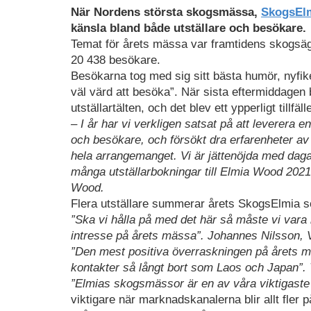
När Nordens största skogsmässa,
SkogsEl
känsla bland både utställare och besökare.
Temat för årets mässa var framtidens skogsäg
20 438 besökare.
Besökarna tog med sig sitt bästa humör, nyfi
väl värd att besöka”. När sista eftermiddagen 
utställartälten, och det blev ett ypperligt tillf
– I år har vi verkligen satsat på att leverera e
och besökare, och försökt dra erfarenheter av
hela arrangemanget. Vi är jättenöjda med dagar
många utställarbokningar till Elmia Wood 202
Wood.
Flera utställare summerar årets SkogsElmia s
”Ska vi hålla på med det här så måste vi vara
intresse på årets mässa”. Johannes Nilsson, 
”Den mest positiva överraskningen på årets m
kontakter så långt bort som Laos och Japan”. 
”Elmias skogsmässor är en av våra viktigast
viktigare när marknadskanalerna blir allt fler