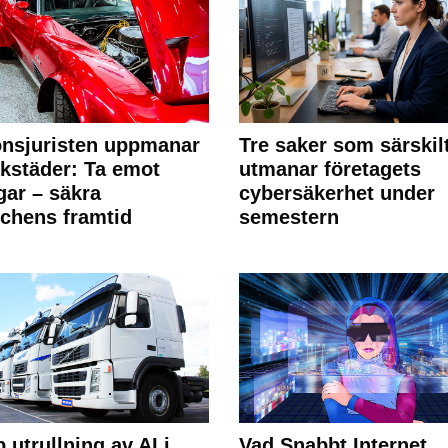
nsjuristen uppmanar
Tre saker som särskil
rkstäder: Ta emot
utmanar företagets
ngar – säkra
cybersäkerhet under
chens framtid
semestern
 utrullning av AI i
Vad Snabbt Internet