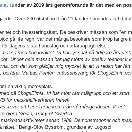
mia
, rundar av 2019 års genomförande är det med en posi
ande. Över 300 utställare från 21 länder samlades och tota
kenhet och investeringslust. De beskriver mässan som ”en 
bjöd på lite regn, var det många besökare som kröp längre in
älle för dagens sista handslag och affärsuppgörelser.
n mässa med hög kvalitet. Vi har lyssnat på tidigare års utstä
 det. Under hela mässan har jag mötts av positiv feedback k
na, och det som glädjer mig mycket är att vi redan har fått 
1, berättar Mattias Pontén, mässansvarig för SkogsElmia oc
om en viktig mötesplats.
 med på SkogsElmia. Vi har mött rätt målgrupp och ett stort
VD för maskintillverkaren Vimek
ässa var att besökarna kom från så många länder. Vi fick
Torbjörn Sjödin, Tracy of Sweden
e marknadsaktiviteter sedan 1989. Demonstrationer och mä
 på nätet.” Bengt-Olov Byström, grundare av Logosol