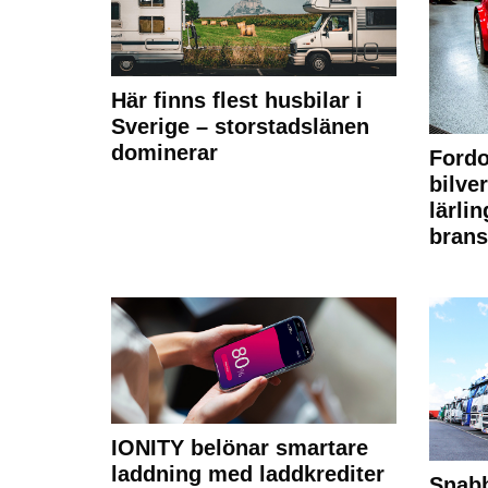
Här finns flest husbilar i
Sverige – storstadslänen
dominerar
Fordo
bilve
lärli
brans
IONITY belönar smartare
laddning med laddkrediter
Snabb