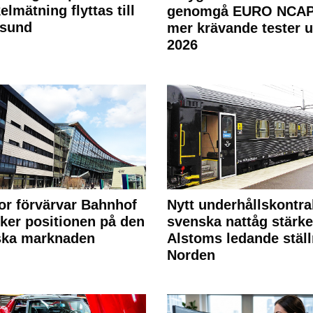
elmätning flyttas till
genomgå EURO NCAP
rsund
mer krävande tester 
2026
or förvärvar Bahnhof
Nytt underhållskontra
rker positionen på den
svenska nattåg stärke
ska marknaden
Alstoms ledande ställ
Norden