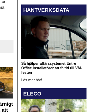
tort
gma
HANTVERKSDATA
Så hjälper affärssystemet Entré
Office installatörer att få tid till VM-
festen
Läs mer här!
ELECO
rnigt
 att