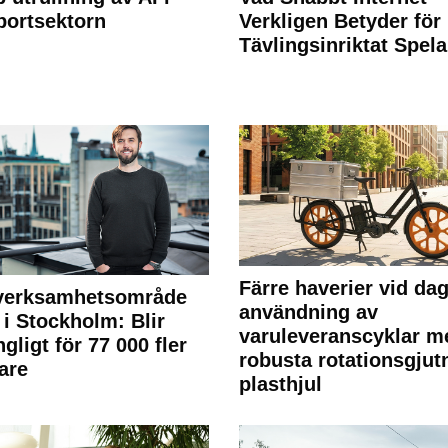
portsektorn
Verkligen Betyder för
Tävlingsinriktat Spel
Färre haverier vid dag
 verksamhetsområde
användning av
 i Stockholm: Blir
varuleveranscyklar m
ngligt för 77 000 fler
robusta rotationsgjut
are
plasthjul