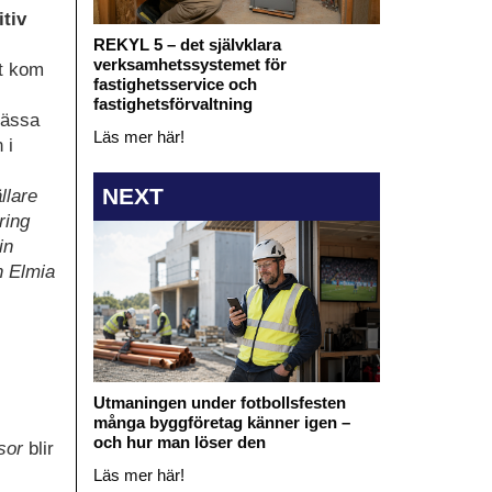
tiv
REKYL 5 – det självklara
verksamhetssystemet för
lt kom
fastighetsservice och
fastighetsförvaltning
mässa
Läs mer här!
 i
NEXT
llare
ring
in
h Elmia
Utmaningen under fotbollsfesten
många byggföretag känner igen –
och hur man löser den
ssor
blir
Läs mer här!