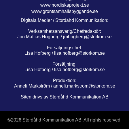
www.nordiskaprojekt.se
www.grontsamhallsbyggande.se
Digitala Medier / Stordåhd Kommunikation:
Verksamhetsansvarig/Chefredaktör:
Jon Mattias Högberg /
jmhogberg@storkom.se
Försäljningschef:
Lisa Hofberg /
lisa.hofberg@storkom.se
Försäljning:
Lisa Hofberg /
lisa.hofberg@storkom.se
Produktion:
Anneli Markström /
anneli.markstrom@storkom.se
Siten drivs av Stordåhd Kommunikation AB
©
2026 Stordåhd Kommunikation AB, All rights reserved.