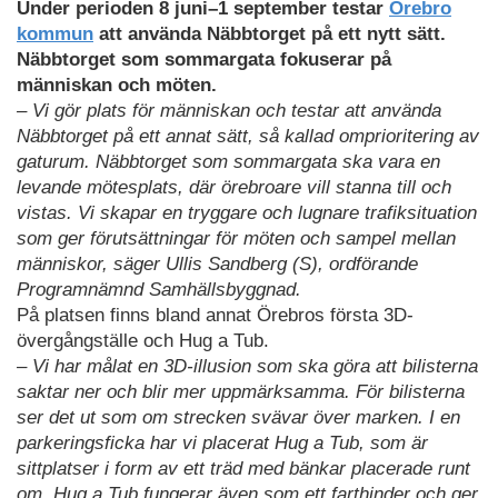
Under perioden 8 juni–1 september testar
Örebro
kommun
att använda Näbbtorget på ett nytt sätt.
Näbbtorget som sommargata fokuserar på
människan och möten.
– Vi gör plats för människan och testar att använda
Näbbtorget på ett annat sätt, så kallad omprioritering av
gaturum. Näbbtorget som sommargata ska vara en
levande mötesplats, där örebroare vill stanna till och
vistas. Vi skapar en tryggare och lugnare trafiksituation
som ger förutsättningar för möten och sampel mellan
människor, säger Ullis Sandberg (S), ordförande
Programnämnd Samhällsbyggnad.
På platsen finns bland annat Örebros första 3D-
övergångställe och Hug a Tub.
– Vi har målat en 3D-illusion som ska göra att bilisterna
saktar ner och blir mer uppmärksamma. För bilisterna
ser det ut som om strecken svävar över marken. I en
parkeringsficka har vi placerat Hug a Tub, som är
sittplatser i form av ett träd med bänkar placerade runt
om. Hug a Tub fungerar även som ett farthinder och ger