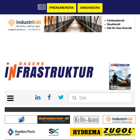
PRENUMERERA
ANNONSERA
START
KONTAKT
VÅRA ANDRA MAGASIN
PRENUMERERA
ANNONSERA