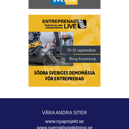
VÅRA ANDRA SITER
www.nyaprojekt.se
www.svenskbyggtidning.se