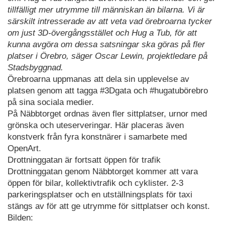
tillfälligt mer utrymme till människan än bilarna. Vi är
särskilt intresserade av att veta vad örebroarna tycker
om just 3D-övergångsstället och Hug a Tub, för att
kunna avgöra om dessa satsningar ska göras på fler
platser i Örebro, säger Oscar Lewin, projektledare på
Stadsbyggnad.
Örebroarna uppmanas att dela sin upplevelse av
platsen genom att tagga #3Dgata och #hugatubörebro
på sina sociala medier.
På Näbbtorget ordnas även fler sittplatser, urnor med
grönska och uteserveringar. Här placeras även
konstverk från fyra konstnärer i samarbete med
OpenArt.
Drottninggatan är fortsatt öppen för trafik
Drottninggatan genom Näbbtorget kommer att vara
öppen för bilar, kollektivtrafik och cyklister. 2-3
parkeringsplatser och en utställningsplats för taxi
stängs av för att ge utrymme för sittplatser och konst.
Bilden: