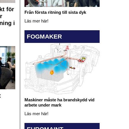
kt för
Från första ritning till sista dyk
r
Läs mer här!
ning i
FOGMAKER
t
Maskiner måste ha brandskydd vid
arbete under mark
Läs mer här!