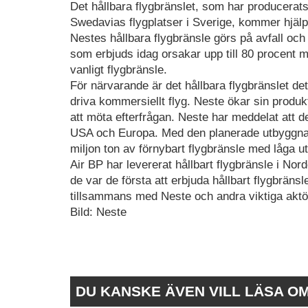
Det hållbara flygbränslet, som har producerat
Swedavias flygplatser i Sverige, kommer hjäl
Nestes hållbara flygbränsle görs på avfall oc
som erbjuds idag orsakar upp till 80 procent 
vanligt flygbränsle.
För närvarande är det hållbara flygbränslet det e
driva kommersiellt flyg. Neste ökar sin produ
att möta efterfrågan. Neste har meddelat att de
USA och Europa. Med den planerade utbyggnad
miljon ton av förnybart flygbränsle med låga uts
Air BP har levererat hållbart flygbränsle i Nord
de var de första att erbjuda hållbart flygbränsl
tillsammans med Neste och andra viktiga aktö
Bild: Neste
DU KANSKE ÄVEN VILL LÄSA O