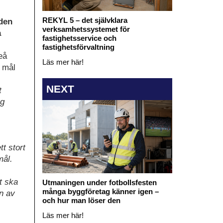
REKYL 5 – det självklara
 den
verksamhetssystemet för
a
fastighetsservice och
fastighetsförvaltning
eå
Läs mer här!
a mål
NEXT
t
ag
t stort
mål.
et ska
Utmaningen under fotbollsfesten
många byggföretag känner igen –
n av
och hur man löser den
Läs mer här!