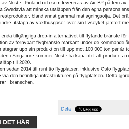
s av Neste i Finland och som levereras av Air BP på fem av
pa Swedavia att minska utsläppen från den egna personalens
h restprodukter, bland annat gammal matlagningsolja. Det brä
mindre utsläpp av växthusgaser över sin livscykel jämfört m
nda tillgängliga drop-in alternativet till flytande bränsle för 
ktion av förnybart flygbränsle markant under de kommande å
 stegrar upp sin produktion till upp mot 100 000 ton per år tot
en i Singapore kommer Neste ha kapacitet att producera ö
läpp till 2020.
en sedan 2014 till runt tio flygplatser, inklusive Oslo flygplat
e via den befintliga infrastrukturen på flygplatsen. Detta gjor
rer i branschen.
Dela
M DET HÄR