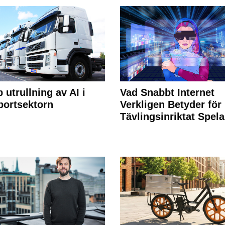
 utrullning av AI i
Vad Snabbt Internet
portsektorn
Verkligen Betyder för
Tävlingsinriktat Spel