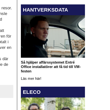
 resor.
HANTVERKSDATA
nsle
ed
att
ren för
alt i
ver en
s där
Så hjälper affärssystemet Entré
de de
Office installatörer att få tid till VM-
festen
Läs mer här!
ELECO