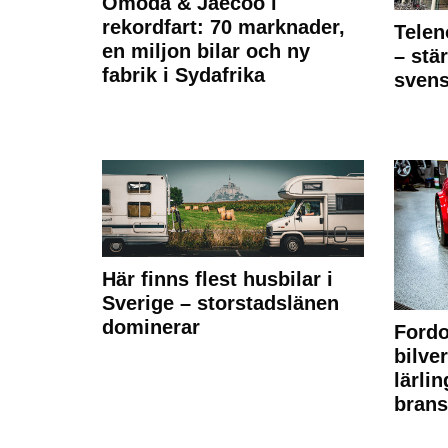
Omoda & Jaecoo i
rekordfart: 70 marknader,
Telen
en miljon bilar och ny
– stä
fabrik i Sydafrika
sven
Här finns flest husbilar i
Sverige – storstadslänen
dominerar
Fordo
bilve
lärli
brans