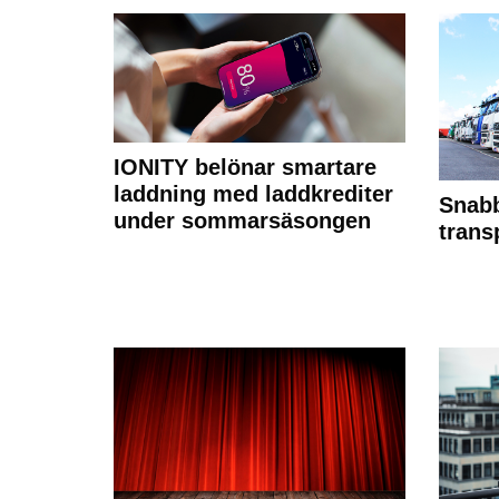
IONITY belönar smartare
laddning med laddkrediter
Snabb
under sommarsäsongen
trans