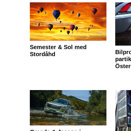
Semester & Sol med
Bilpr
Stordåhd
partik
Öste