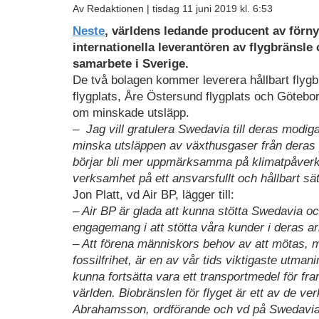
Av Redaktionen |
tisdag 11 juni 2019 kl. 6:53
Neste
, världens ledande producent av förny
internationella leverantören av flygbränsle 
samarbete i Sverige.
De två bolagen kommer leverera hållbart flygb
flygplats, Åre Östersund flygplats och Götebor
om minskade utsläpp.
– Jag vill gratulera Swedavia till deras modiga
minska utsläppen av växthusgaser från deras 
börjar bli mer uppmärksamma på klimatpåverkan
verksamhet på ett ansvarsfullt och hållbart s
Jon Platt, vd Air BP, lägger till:
– Air BP är glada att kunna stötta Swedavia och
engagemang i att stötta våra kunder i deras ar
– Att förena människors behov av att mötas, m
fossilfrihet, är en av vår tids viktigaste utmanin
kunna fortsätta vara ett transportmedel för f
världen. Biobränslen för flyget är ett av de 
Abrahamsson, ordförande och vd på Swedavia