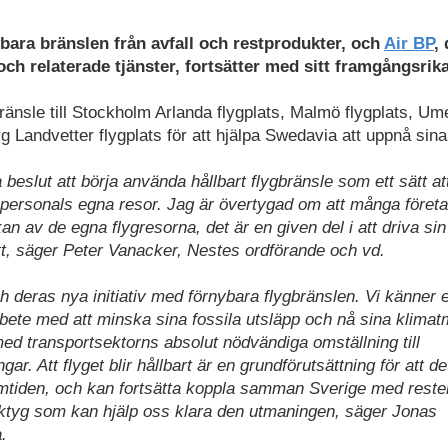
bara bränslen från avfall och restprodukter, och
Air BP
,
och relaterade tjänster, fortsätter med sitt framgångsrik
ränsle till Stockholm Arlanda flygplats, Malmö flygplats, Um
g Landvetter flygplats för att hjälpa Swedavia att uppnå sin
 beslut att börja använda hållbart flygbränsle som ett sätt at
personals egna resor. Jag är övertygad om att många föret
 av de egna flygresorna, det är en given del i att driva sin
ätt, säger Peter Vanacker, Nestes ordförande och vd.
 deras nya initiativ med förnybara flygbränslen. Vi känner et
bete med att minska sina fossila utsläpp och nå sina klimat
ed transportsektorns absolut nödvändiga omställning till
gar. Att flyget blir hållbart är en grundförutsättning för att d
ramtiden, och kan fortsätta koppla samman Sverige med reste
verktyg som kan hjälp oss klara den utmaningen, säger Jonas
.