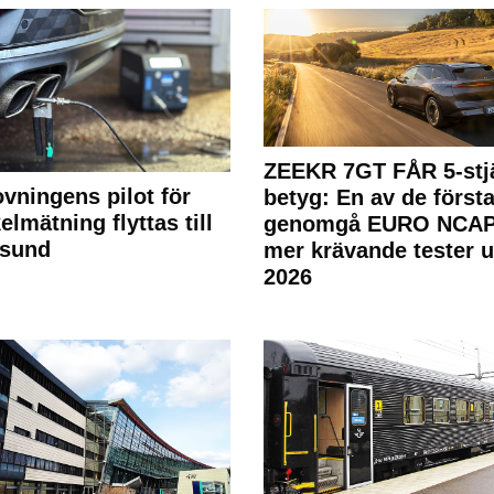
ZEEKR 7GT FÅR 5-stjä
ovningens pilot för
betyg: En av de första
elmätning flyttas till
genomgå EURO NCAP
rsund
mer krävande tester 
2026