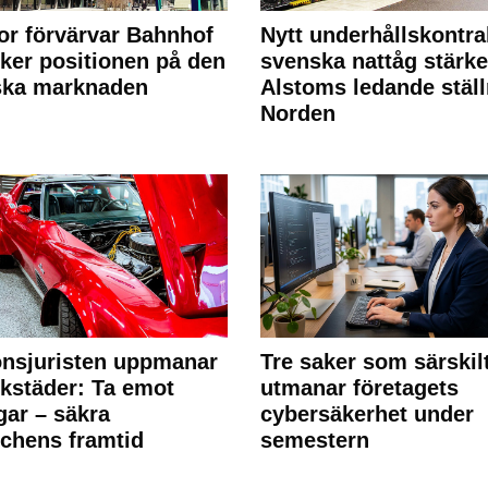
or förvärvar Bahnhof
Nytt underhållskontra
rker positionen på den
svenska nattåg stärke
ska marknaden
Alstoms ledande ställ
Norden
nsjuristen uppmanar
Tre saker som särskil
rkstäder: Ta emot
utmanar företagets
ngar – säkra
cybersäkerhet under
chens framtid
semestern