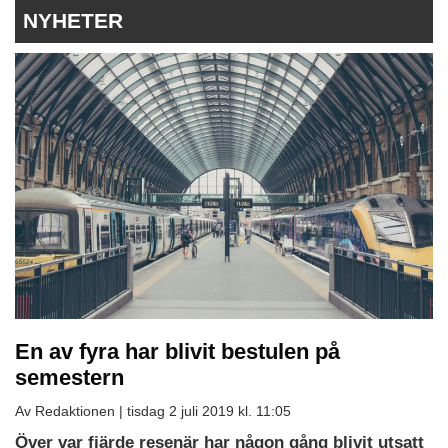
NYHETER
En av fyra har blivit bestulen på
semestern
Av Redaktionen |
tisdag 2 juli 2019 kl. 11:05
Över var fjärde resenär har någon gång blivit utsatt