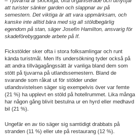
– Tjuvarna är skickliga, ofta organiserade och utnyttjar
att turister sänker garden och slappnar av på
semestern. Det viktiga är att vara uppmärksam, och
kanske inte alltid bära med sig all stöldbegärlig
egendom på stan, säger Josefin Hamilton, ansvarig för
skadeförebyggande arbete på If.
Fickstölder sker ofta i stora folksamlingar och runt
kända turistmål. Men Ifs undersökning tyder också på
att andra tillvägagångssätt är vanliga bland dem som
stött på tjuvarna på utlandssemestern. Bland de
svarande som råkat ut för stölder under
utlandsvistelsen säger sig exempelvis över var femte
(21 %) ha upplevt en stöld på hotellrummet. Lika många
har någon gång blivit bestulna ur en hyrd eller medhavd
bil (21 %).
Ungefär en av tio säger sig samtidigt drabbats på
stranden (11 %) eller ute på restaurang (12 %).