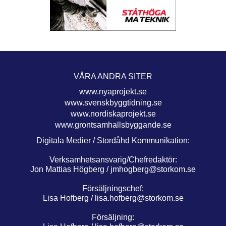
VÅRA ANDRA SITER
www.nyaprojekt.se
www.svenskbyggtidning.se
www.nordiskaprojekt.se
www.grontsamhallsbyggande.se
Digitala Medier / Stordåhd Kommunikation:
Verksamhetsansvarig/Chefredaktör:
Jon Mattias Högberg /
jmhogberg@storkom.se
Försäljningschef:
Lisa Hofberg /
lisa.hofberg@storkom.se
Försäljning: