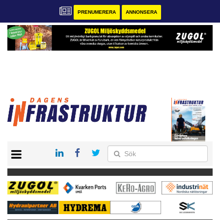
PRENUMERERA
ANNONSERA
START
KONTAKT
VÅRA ANDRA MAGASIN
PRENUMERERA
ANNONSERA