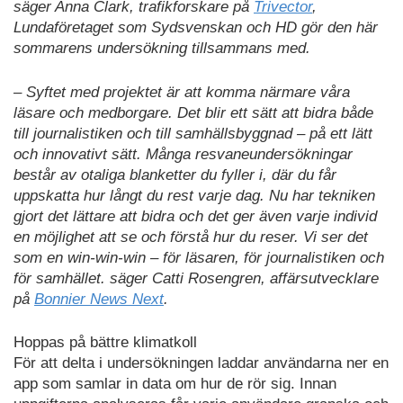
säger Anna Clark, trafikforskare på
Trivector
,
Lundaföretaget som Sydsvenskan och HD gör den här
sommarens undersökning tillsammans med.
– Syftet med projektet är att komma närmare våra
läsare och medborgare. Det blir ett sätt att bidra både
till journalistiken och till samhällsbyggnad – på ett lätt
och innovativt sätt. Många resvaneundersökningar
består av otaliga blanketter du fyller i, där du får
uppskatta hur långt du rest varje dag. Nu har tekniken
gjort det lättare att bidra och det ger även varje individ
en möjlighet att se och förstå hur du reser. Vi ser det
som en win-win-win – för läsaren, för journalistiken och
för samhället. säger Catti Rosengren, affärsutvecklare
på
Bonnier News Next
.
Hoppas på bättre klimatkoll
För att delta i undersökningen laddar användarna ner en
app som samlar in data om hur de rör sig. Innan