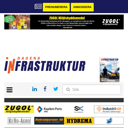
PRENUMERERA
ANNONSERA
START
KONTAKT
VÅRA ANDRA MAGASIN
PRENUMERERA
ANNONSERA