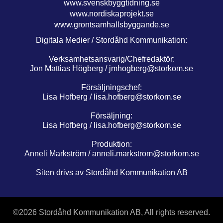
www.svenskbyggtidning.se
www.nordiskaprojekt.se
www.grontsamhallsbyggande.se
Digitala Medier / Stordåhd Kommunikation:
Verksamhetsansvarig/Chefredaktör:
Jon Mattias Högberg /
jmhogberg@storkom.se
Försäljningschef:
Lisa Hofberg /
lisa.hofberg@storkom.se
Försäljning:
Lisa Hofberg /
lisa.hofberg@storkom.se
Produktion:
Anneli Markström /
anneli.markstrom@storkom.se
Siten drivs av Stordåhd Kommunikation AB
©
2026 Stordåhd Kommunikation AB, All rights reserved.