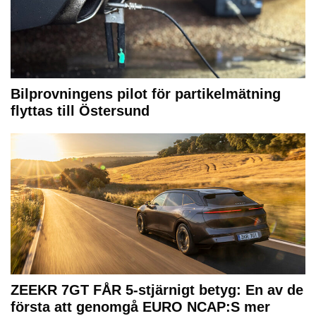
Bilprovningens pilot för partikelmätning
flyttas till Östersund
ZEEKR 7GT FÅR 5-stjärnigt betyg: En av de
första att genomgå EURO NCAP:S mer