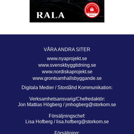
VÅRA ANDRA SITER
www.nyaprojekt.se
www.svenskbyggtidning.se
www.nordiskaprojekt.se
www.grontsamhallsbyggande.se
Digitala Medier / Stordåhd Kommunikation:
Verksamhetsansvarig/Chefredaktör:
Jon Mattias Högberg /
jmhogberg@storkom.se
Försäljningschef:
Lisa Hofberg /
lisa.hofberg@storkom.se
Försäljning: