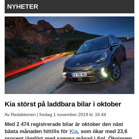
NYHETER
Kia störst på laddbara bilar i oktober
Av Redaktionen |
fredag 1 november 2019 kl. 16:44
Med 2 474 registrerade bilar är oktober den näst
bästa månaden hittills för
Kia
, som ökar med 23,6
procent jämfört med samma månad i fjol. Ökningen