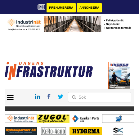
PRENUMERERA
ANNONSERA
START
KONTAKT
VÅRA ANDRA MAGASIN
PRENUMERERA
ANNONSERA