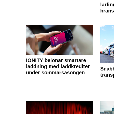
lärli
brans
IONITY belönar smartare
laddning med laddkrediter
Snabb
under sommarsäsongen
trans