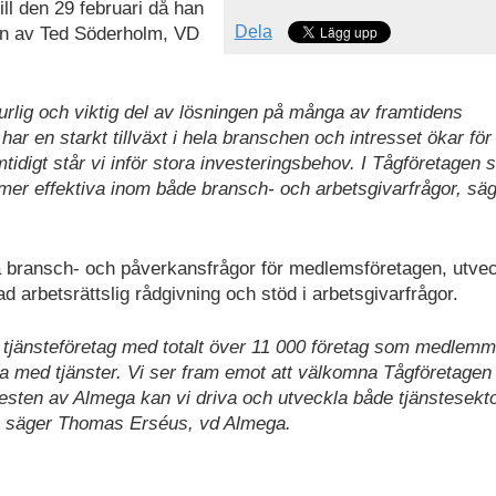
ill den 29 februari då han
Dela
en av Ted Söderholm, VD
rlig och viktig del av lösningen på många av framtidens
ar en starkt tillväxt i hela branschen och intresset ökar för
idigt står vi inför stora investeringsbehov. I Tågföretagen 
 mer effektiva inom både bransch- och arbetsgivarfrågor, sä
ga bransch- och påverkansfrågor för medlemsföretagen, utve
ad arbetsrättslig rådgivning och stöd i arbetsgivarfrågor.
 tjänste­företag med totalt över 11 000 företag som medlemm
yra med tjänster. Vi ser fram emot att välkomna Tågföretage
resten av Almega kan vi driva och utveckla både tjänstesekt
e, säger Thomas Erséus, vd Almega.