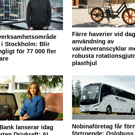
Färre haverier vid dag
 verksamhetsområde
användning av
 i Stockholm: Blir
varuleveranscyklar m
ngligt för 77 000 fler
robusta rotationsgjut
are
plasthjul
Nobinaföretag får för
Bank lanserar idag
förtroende: Oslobuss
rten Drivkraft: AI.