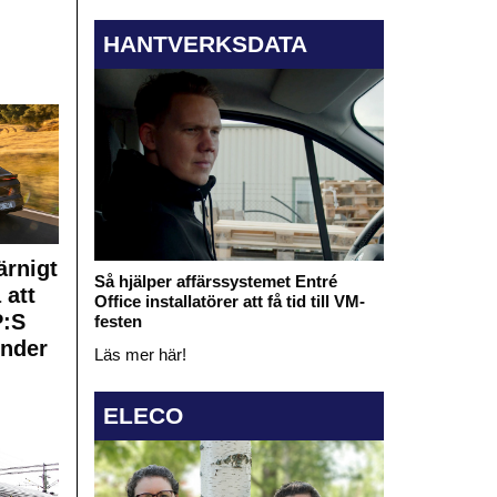
HANTVERKSDATA
rnigt
Så hjälper affärssystemet Entré
 att
Office installatörer att få tid till VM-
:S
festen
under
Läs mer här!
ELECO