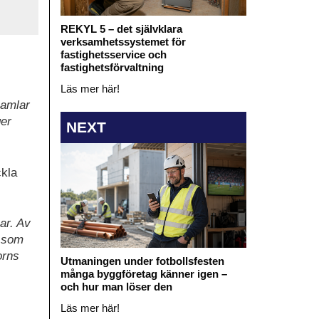
REKYL 5 – det självklara
verksamhetssystemet för
fastighetsservice och
fastighetsförvaltning
Läs mer här!
samlar
ger
NEXT
ckla
ar. Av
n som
orns
Utmaningen under fotbollsfesten
många byggföretag känner igen –
och hur man löser den
Läs mer här!