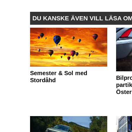
DU KANSKE ÄVEN VILL LÄSA O
Semester & Sol med
Bilpr
Stordåhd
partik
Öste