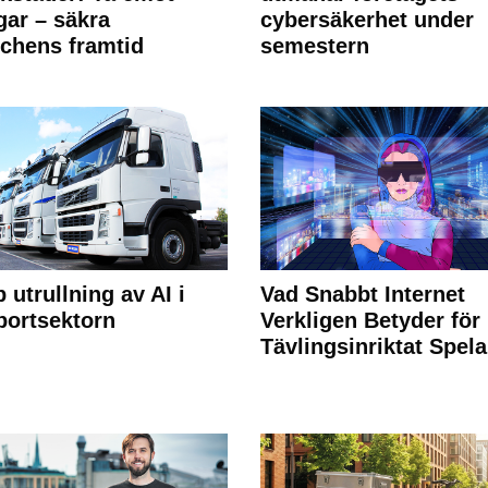
ngar – säkra
cybersäkerhet under
chens framtid
semestern
 utrullning av AI i
Vad Snabbt Internet
portsektorn
Verkligen Betyder för
Tävlingsinriktat Spel