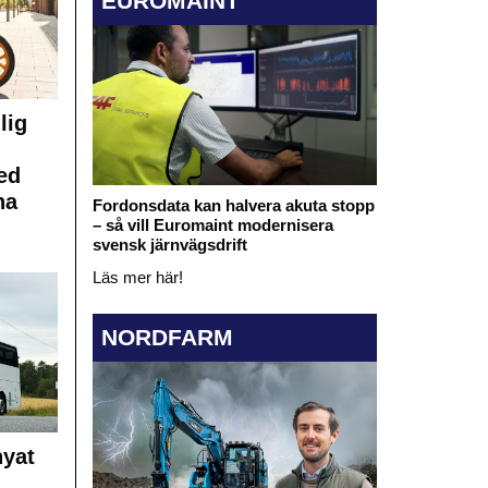
EUROMAINT
lig
ed
na
Fordonsdata kan halvera akuta stopp
– så vill Euromaint modernisera
svensk järnvägsdrift
Läs mer här!
NORDFARM
nyat