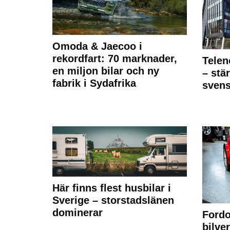
Omoda & Jaecoo i
rekordfart: 70 marknader,
Telen
en miljon bilar och ny
– stä
fabrik i Sydafrika
sven
Här finns flest husbilar i
Sverige – storstadslänen
dominerar
Fordo
bilve