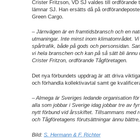
Crister Fritzson, VD SJ valdes till ordförande t
lämnar SJ. Han ersätts då på ordförandepost
Green Cargo.
– Järnvägen är en framtidsbransch och en natu
utmaningar. Inte minst inom klimatområdet. Vi h
spårtrafik, både på gods och personsidan. Samt
vi hela branschen och kan på så sätt bli ännu
Crister Fritzon, ordförande Tågföretagen.
Det nya förbundets uppdrag är att driva vikti
och förhandla kollektivavtal samt ge kvalificer
– Almega är Sveriges ledande organisation för
alla som jobbar i Sverige idag jobbar tre av f
nytt förbund vid årsskiftet. Tillsammans med 
och Tågföretagens förutsättningar ännu bättr
Bild:
S. Hermann & F. Richter