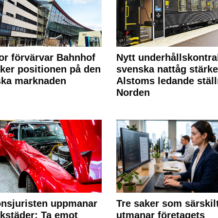
or förvärvar Bahnhof
Nytt underhållskontra
rker positionen på den
svenska nattåg stärke
ska marknaden
Alstoms ledande ställ
Norden
nsjuristen uppmanar
Tre saker som särskil
rkstäder: Ta emot
utmanar företagets