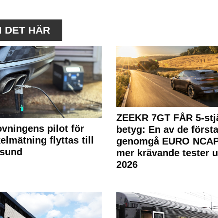
M DET HÄR
ZEEKR 7GT FÅR 5-stjä
ovningens pilot för
betyg: En av de första
elmätning flyttas till
genomgå EURO NCAP
rsund
mer krävande tester 
2026