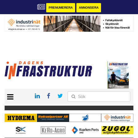
PRENUMERERA
ANNONSERA
START
KONTAKT
VÅRA ANDRA MAGASIN
PRENUMERERA
ANNONSERA