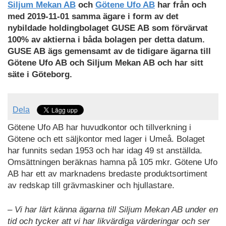
Siljum Mekan AB
och
Götene Ufo AB
har från och
med 2019-11-01 samma ägare i form av det
nybildade holdingbolaget GUSE AB som förvärvat
100% av aktierna i båda bolagen per detta datum.
GUSE AB ägs gemensamt av de tidigare ägarna till
Götene Ufo AB och Siljum Mekan AB och har sitt
säte i Göteborg.
Dela
Götene Ufo AB har huvudkontor och tillverkning i
Götene och ett säljkontor med lager i Umeå. Bolaget
har funnits sedan 1953 och har idag 49 st anställda.
Omsättningen beräknas hamna på 105 mkr. Götene Ufo
AB har ett av marknadens bredaste produktsortiment
av redskap till grävmaskiner och hjullastare.
– Vi har lärt känna ägarna till Siljum Mekan AB under en
tid och tycker att vi har likvärdiga värderingar och ser