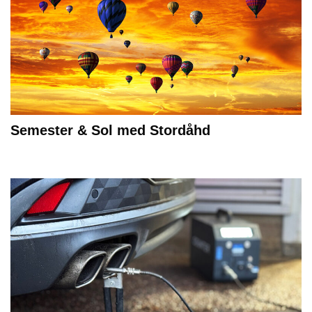
Semester & Sol med Stordåhd