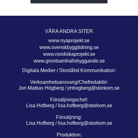
VÅRA ANDRA SITER
www.nyaprojekt.se
www.svenskbyggtidning.se
www.nordiskaprojekt.se
www.grontsamhallsbyggande.se
Digitala Medier / Stordåhd Kommunikation:
Verksamhetsansvarig/Chefredaktör:
Jon Mattias Högberg /
jmhogberg@storkom.se
Försäljningschef:
Lisa Hofberg /
lisa.hofberg@storkom.se
Försäljning:
Lisa Hofberg /
lisa.hofberg@storkom.se
Produktion: