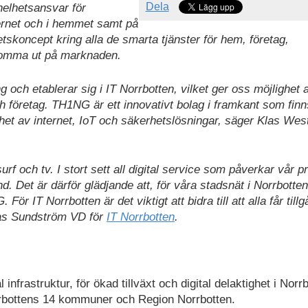
Dela
helhetsansvar för
rnet och i hemmet samt på
hetskoncept kring alla de smarta tjänster för hem, företag,
komma ut på marknaden.
 och etablerar sig i IT Norrbotten, vilket ger oss möjlighet a
h företag. TH1NG är ett innovativt bolag i framkant som fin
nhet av internet, IoT och säkerhetslösningar, säger Klas Wes
f och tv. I stort sett all digital service som påverkar vår pr
 Det är därför glädjande att, för våra stadsnät i Norrbotte
IT Norrbotten är det viktigt att bidra till att alla får tillgå
mas Sundström VD för
IT Norrbotten
.
 infrastruktur, för ökad tillväxt och digital delaktighet i Norr
rbottens 14 kommuner och Region Norrbotten.