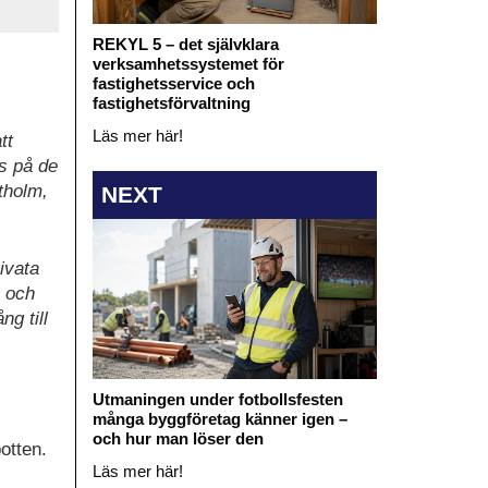
REKYL 5 – det självklara
verksamhetssystemet för
fastighetsservice och
fastighetsförvaltning
Läs mer här!
tt
ns på de
tholm,
NEXT
ivata
n och
ng till
Utmaningen under fotbollsfesten
många byggföretag känner igen –
och hur man löser den
botten.
Läs mer här!