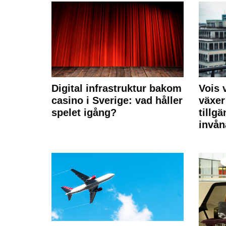
Digital infrastruktur bakom
Vois
casino i Sverige: vad håller
växer
spelet igång?
tillgä
invån