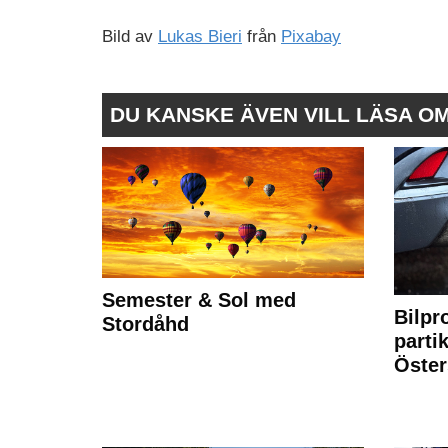
Bild av
Lukas Bieri
från
Pixabay
DU KANSKE ÄVEN VILL LÄSA O
Semester & Sol med
Bilpr
Stordåhd
partik
Öste