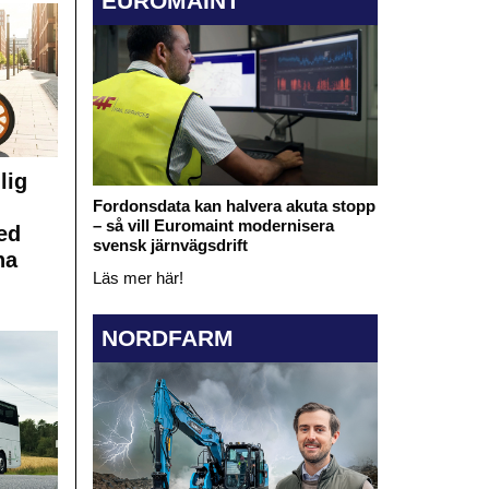
EUROMAINT
lig
Fordonsdata kan halvera akuta stopp
– så vill Euromaint modernisera
ed
svensk järnvägsdrift
na
Läs mer här!
NORDFARM