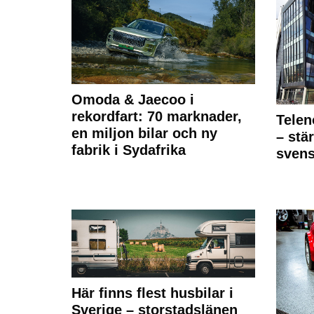
Omoda & Jaecoo i
rekordfart: 70 marknader,
Telen
en miljon bilar och ny
– stä
fabrik i Sydafrika
sven
Här finns flest husbilar i
Sverige – storstadslänen