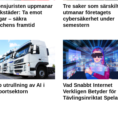
nsjuristen uppmanar
Tre saker som särskil
rkstäder: Ta emot
utmanar företagets
ngar – säkra
cybersäkerhet under
chens framtid
semestern
 utrullning av AI i
Vad Snabbt Internet
portsektorn
Verkligen Betyder för
Tävlingsinriktat Spel