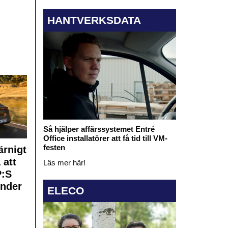
HANTVERKSDATA
Så hjälper affärssystemet Entré
Office installatörer att få tid till VM-
festen
rnigt
 att
Läs mer här!
:S
under
ELECO