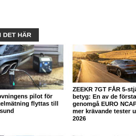
M DET HÄR
ZEEKR 7GT FÅR 5-stjä
ovningens pilot för
betyg: En av de första
elmätning flyttas till
genomgå EURO NCAP
rsund
mer krävande tester 
2026