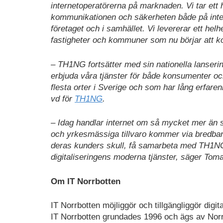
internetoperatörerna på marknaden. Vi tar ett 
kommunikationen och säkerheten både på inte
företaget och i samhället. Vi levererar ett hel
fastigheter och kommuner som nu börjar att 
– TH1NG fortsätter med sin nationella lansering
erbjuda våra tjänster för både konsumenter oc
flesta orter i Sverige och som har lång erfare
vd för
TH1NG
.
– Idag handlar internet om så mycket mer än sur
och yrkesmässiga tillvaro kommer via bredband.
deras kunders skull, få samarbeta med TH1NG. För 
digitaliseringens moderna tjänster, säger To
Om IT Norrbotten
IT Norrbotten möjliggör och tillgängliggör digital
IT Norrbotten grundades 1996 och ägs av Nor