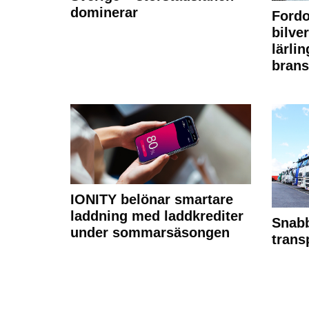
dominerar
Fordo
bilve
lärli
brans
IONITY belönar smartare
laddning med laddkrediter
Snabb
under sommarsäsongen
trans