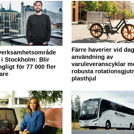
Färre haverier vid dag
 verksamhetsområde
användning av
 i Stockholm: Blir
varuleveranscyklar m
ngligt för 77 000 fler
robusta rotationsgjut
are
plasthjul