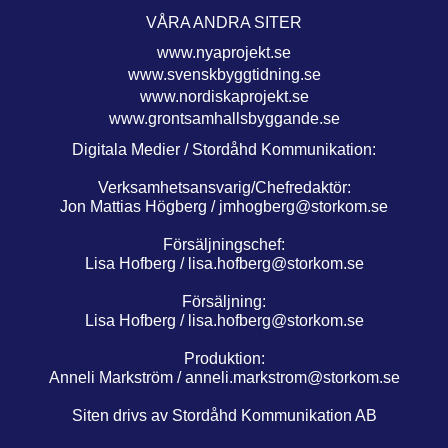
VÅRA ANDRA SITER
www.nyaprojekt.se
www.svenskbyggtidning.se
www.nordiskaprojekt.se
www.grontsamhallsbyggande.se
Digitala Medier / Stordåhd Kommunikation:
Verksamhetsansvarig/Chefredaktör:
Jon Mattias Högberg /
jmhogberg@storkom.se
Försäljningschef:
Lisa Hofberg /
lisa.hofberg@storkom.se
Försäljning:
Lisa Hofberg /
lisa.hofberg@storkom.se
Produktion:
Anneli Markström /
anneli.markstrom@storkom.se
Siten drivs av Stordåhd Kommunikation AB