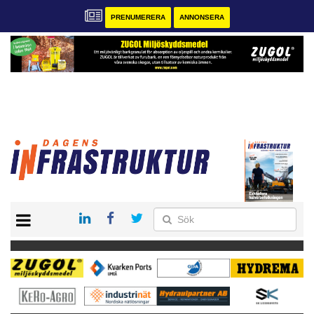
PRENUMERERA
ANNONSERA
START
KONTAKT
VÅRA ANDRA MAGASIN
PRENUMERERA
ANNONSERA