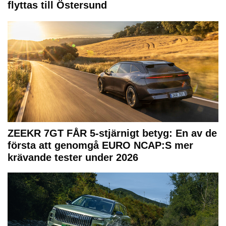
flyttas till Östersund
ZEEKR 7GT FÅR 5-stjärnigt betyg: En av de
första att genomgå EURO NCAP:S mer
krävande tester under 2026