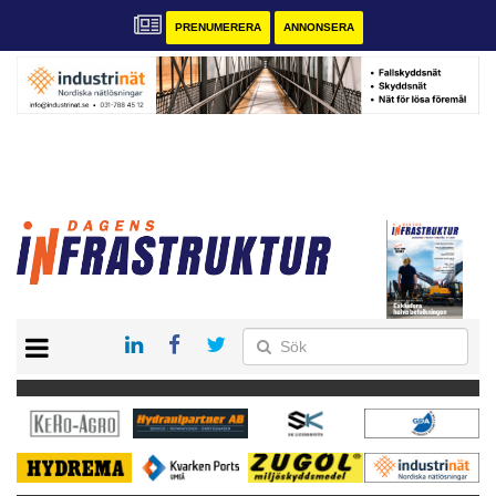
PRENUMERERA
ANNONSERA
START
KONTAKT
VÅRA ANDRA MAGASIN
PRENUMERERA
ANNONSERA