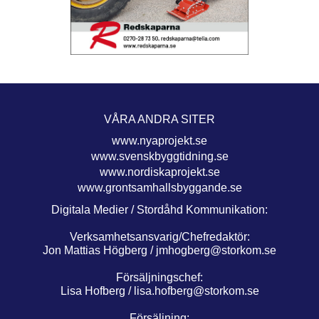
VÅRA ANDRA SITER
www.nyaprojekt.se
www.svenskbyggtidning.se
www.nordiskaprojekt.se
www.grontsamhallsbyggande.se
Digitala Medier / Stordåhd Kommunikation:
Verksamhetsansvarig/Chefredaktör:
Jon Mattias Högberg /
jmhogberg@storkom.se
Försäljningschef:
Lisa Hofberg /
lisa.hofberg@storkom.se
Försäljning: