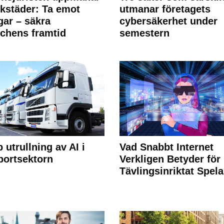
rkstäder: Ta emot
utmanar företagets
ngar – säkra
cybersäkerhet under
chens framtid
semestern
 utrullning av AI i
Vad Snabbt Internet
portsektorn
Verkligen Betyder för
Tävlingsinriktat Spel