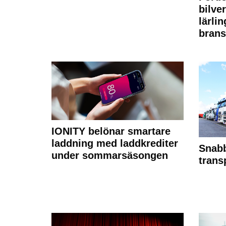
bilve
lärli
brans
IONITY belönar smartare
laddning med laddkrediter
Snabb
under sommarsäsongen
trans