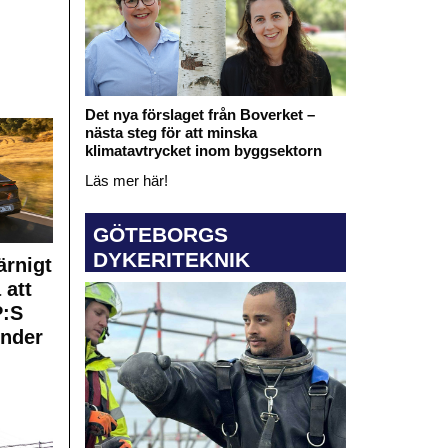
Det nya förslaget från Boverket –
nästa steg för att minska
klimatavtrycket inom byggsektorn
Läs mer här!
GÖTEBORGS
DYKERITEKNIK
rnigt
 att
:S
under