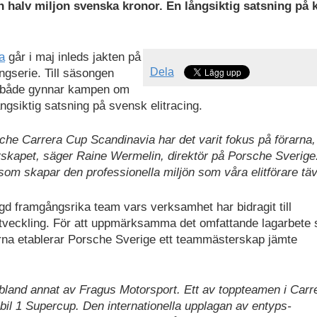
 halv miljon svenska kronor. En långsiktig satsning på k
a
går i maj inleds jakten på
Dela
ngserie. Till säsongen
 både gynnar kampen om
ångsiktig satsning på svensk elitracing.
he Carrera Cup Scandinavia har det varit fokus på förarna,
terskapet, säger Raine Wermelin, direktör på Porsche Sverige
som skapar den professionella miljön som våra elitförare tävl
 framgångsrika team vars verksamhet har bidragit till
 utveckling. För att uppmärksamma det omfattande lagarbete
orna etablerar Porsche Sverige ett teammästerskap jämte
s bland annat av Fragus Motorsport. Ett av toppteamen i Carr
il 1 Supercup. Den internationella upplagan av entyps-