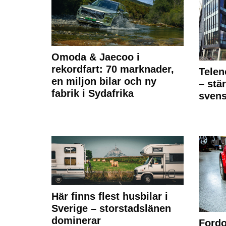
Omoda & Jaecoo i
rekordfart: 70 marknader,
Telen
en miljon bilar och ny
– stä
fabrik i Sydafrika
sven
Här finns flest husbilar i
Sverige – storstadslänen
dominerar
Fordo