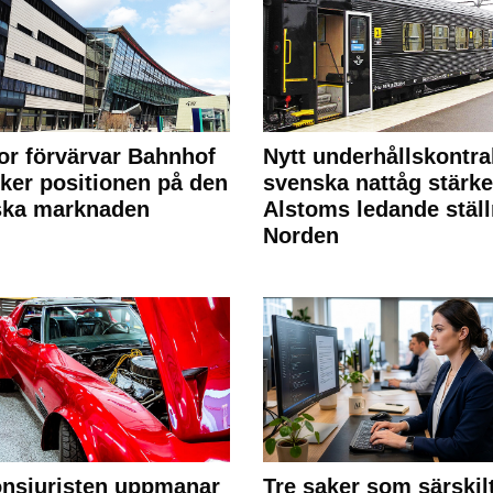
or förvärvar Bahnhof
Nytt underhållskontra
rker positionen på den
svenska nattåg stärke
ska marknaden
Alstoms ledande ställ
Norden
nsjuristen uppmanar
Tre saker som särskil