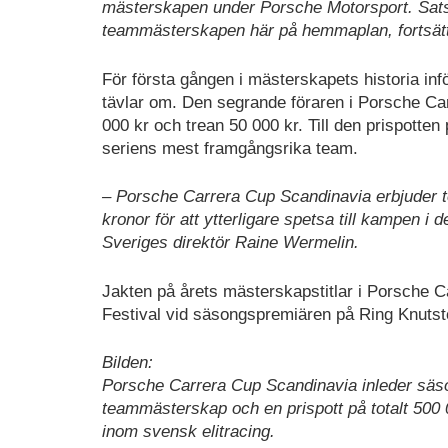
mästerskapen under Porsche Motorsport. Satsn
teammästerskapen här på hemmaplan, fortsät
För första gången i mästerskapets historia in
tävlar om. Den segrande föraren i Porsche Car
000 kr och trean 50 000 kr. Till den prispott
seriens mest framgångsrika team.
– Porsche Carrera Cup Scandinavia erbjuder to
kronor för att ytterligare spetsa till kampen i
Sveriges direktör Raine Wermelin.
Jakten på årets mästerskapstitlar i Porsche 
Festival vid säsongspremiären på Ring Knutst
Bilden:
Porsche Carrera Cup Scandinavia inleder säso
teammästerskap och en prispott på totalt 500 
inom svensk elitracing.