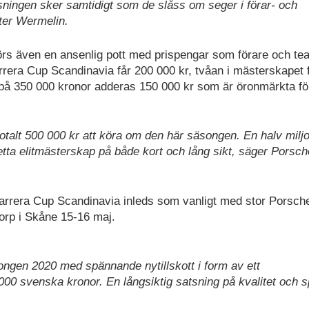
ingen sker samtidigt som de slåss om seger i förar- och
ter Wermelin.
förs även en ansenlig pott med prispengar som förare och te
rera Cup Scandinavia får 200 000 kr, tvåan i mästerskapet 
en på 350 000 kronor adderas 150 000 kr som är öronmärkta fö
talt 500 000 kr att köra om den här säsongen. En halv milj
 detta elitmästerskap på både kort och lång sikt, säger Porsch
Carrera Cup Scandinavia inleds som vanligt med stor Porsch
orp i Skåne 15-16 maj.
ngen 2020 med spännande nytillskott i form av ett
000 svenska kronor. En långsiktig satsning på kvalitet och s