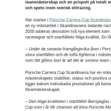
teammästerskap och en prispott på totalt en
och spets inom svensk elitracing.
När starten i
Porsche Carrera Cup Scandinavi
en ny mästartitel i Skandinaviens ledande raci
2020 adderas dessutom två nya element som
racesegrar och startfältets höga kvalitet. En l
– Under de senaste framgångsrika åren i Porsc
stora startfälten och de tuffa fighterna i mäs
som lätt glöms bort är att det är seriens team 
Porsche Carrera Cup Scandinavia har en mängd
mästerskapets stabilitet, status och positiva
ligger bakom individuella prestationer på ban
förarmästerskapet.
– Den höga kvaliteten i startfältet återspegla
Cup som i år får chansen att köra Porsche Mob