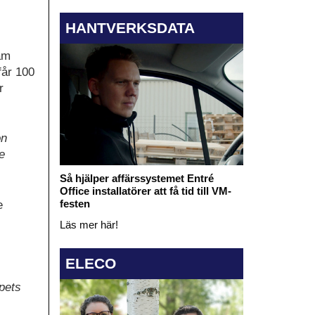
HANTVERKSDATA
am
får 100
r
on
e
Så hjälper affärssystemet Entré
Office installatörer att få tid till VM-
festen
e
Läs mer här!
ELECO
pets