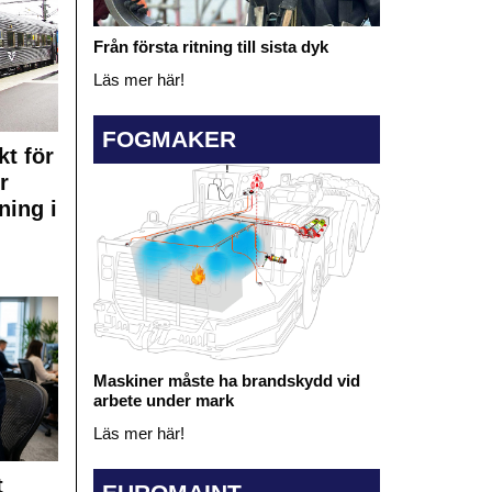
Från första ritning till sista dyk
Läs mer här!
FOGMAKER
kt för
r
ning i
Maskiner måste ha brandskydd vid
arbete under mark
Läs mer här!
t