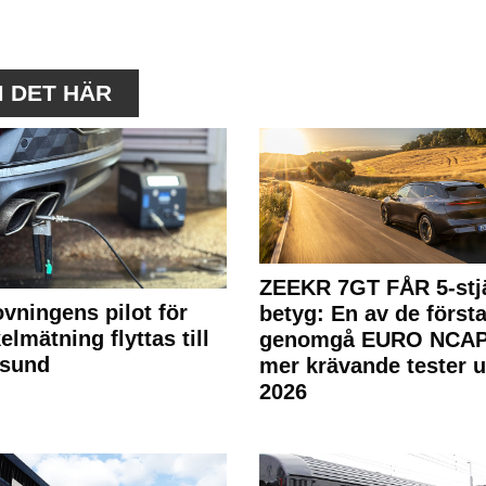
M DET HÄR
ZEEKR 7GT FÅR 5-stjä
ovningens pilot för
betyg: En av de första
elmätning flyttas till
genomgå EURO NCAP
rsund
mer krävande tester 
2026