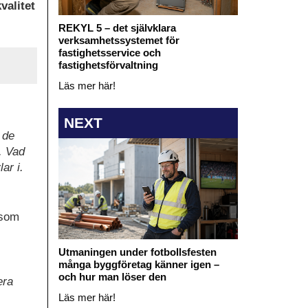
valitet
REKYL 5 – det självklara
verksamhetssystemet för
fastighetsservice och
fastighetsförvaltning
Läs mer här!
NEXT
 de
. Vad
ar i.
 som
Utmaningen under fotbollsfesten
många byggföretag känner igen –
och hur man löser den
era
Läs mer här!