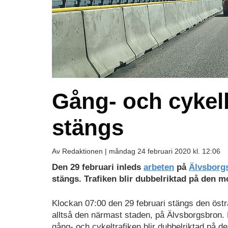
Gång- och cykel
stängs
Av Redaktionen |
måndag 24 februari 2020 kl. 12:06
Den 29 februari inleds
arbeten
på
Älvsborg
stängs. Trafiken blir dubbelriktad på den m
Klockan 07:00 den 29 februari stängs den öst
alltså den närmast staden, på Älvsborgsbron. De
gång- och cykeltrafiken blir dubbelriktad på d