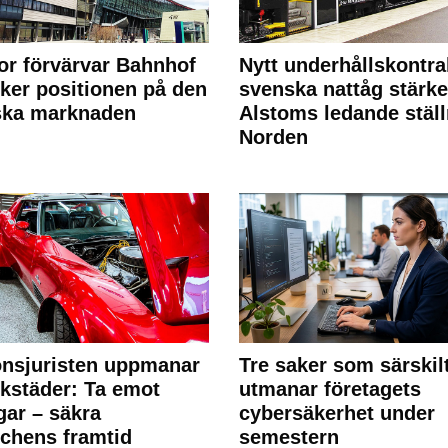
or förvärvar Bahnhof
Nytt underhållskontra
rker positionen på den
svenska nattåg stärke
ska marknaden
Alstoms ledande ställ
Norden
nsjuristen uppmanar
Tre saker som särskil
rkstäder: Ta emot
utmanar företagets
ngar – säkra
cybersäkerhet under
chens framtid
semestern