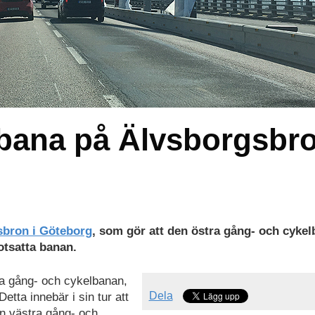
bana på Älvsborgsbr
sbron i Göteborg
, som gör att den östra gång- och cyke
otsatta banan.
ra gång- och cykelbanan,
Dela
tta innebär i sin tur att
en västra gång- och