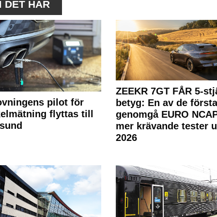
M DET HÄR
ZEEKR 7GT FÅR 5-stjä
ovningens pilot för
betyg: En av de första
elmätning flyttas till
genomgå EURO NCAP
rsund
mer krävande tester 
2026