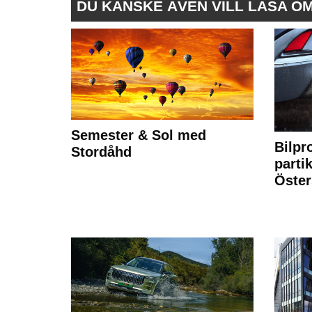
DU KANSKE ÄVEN VILL LÄSA O
Semester & Sol med
Bilpr
Stordåhd
partik
Öste