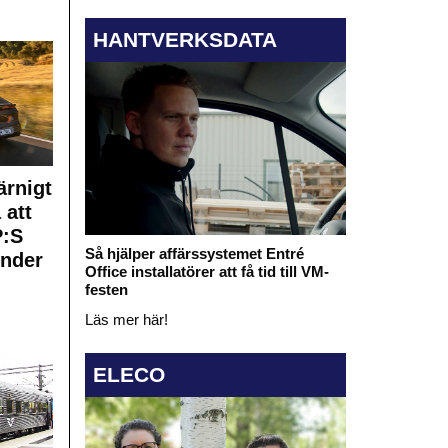
HANTVERKSDATA
rnigt
 att
:S
Så hjälper affärssystemet Entré
under
Office installatörer att få tid till VM-
festen
Läs mer här!
ELECO