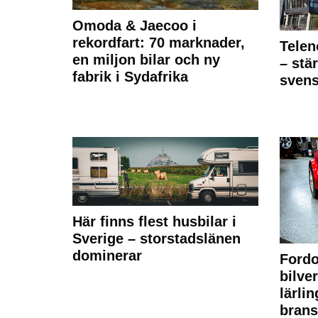
Omoda & Jaecoo i
rekordfart: 70 marknader,
Telen
en miljon bilar och ny
– stä
fabrik i Sydafrika
sven
Här finns flest husbilar i
Sverige – storstadslänen
dominerar
Fordo
bilve
lärli
brans