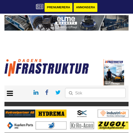
PRENUMERERA
ANNONSERA
START
KONTAKT
VÅRA ANDRA MAGASIN
PRENUMERERA
ANNONSERA