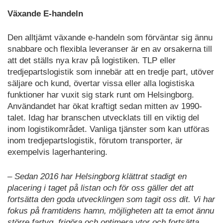
Växande E-handeln
Den alltjämt växande e-handeln som förväntar sig ännu
snabbare och flexibla leveranser är en av orsakerna till
att det ställs nya krav på logistiken. TLP eller
tredjepartslogistik som innebär att en tredje part, utöver
säljare och kund, övertar vissa eller alla logistiska
funktioner har vuxit sig stark runt om Helsingborg.
Användandet har ökat kraftigt sedan mitten av 1990-
talet. Idag har branschen utvecklats till en viktig del
inom logistikområdet. Vanliga tjänster som kan utföras
inom tredjepartslogistik, förutom transporter, är
exempelvis lagerhantering.
– Sedan 2016 har Helsingborg klättrat stadigt en
placering i taget på listan och för oss gäller det att
fortsätta den goda utvecklingen som tagit oss dit. Vi har
fokus på framtidens hamn, möjligheten att ta emot ännu
större fartyg, frigöra och optimera ytor och fortsätta