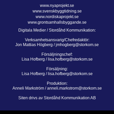
www.nyaprojekt.se
www.svenskbyggtidning.se
www.nordiskaprojekt.se
www.grontsamhallsbyggande.se
Digitala Medier / Stordåhd Kommunikation:
Verksamhetsansvarig/Chefredaktör:
Jon Mattias Högberg /
jmhogberg@storkom.se
Försäljningschef:
Lisa Hofberg /
lisa.hofberg@storkom.se
Försäljning:
Lisa Hofberg /
lisa.hofberg@storkom.se
Produktion:
Anneli Markström /
anneli.markstrom@storkom.se
Siten drivs av Stordåhd Kommunikation AB