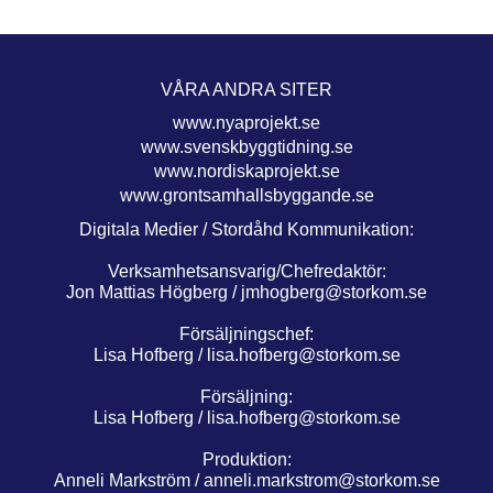
VÅRA ANDRA SITER
www.nyaprojekt.se
www.svenskbyggtidning.se
www.nordiskaprojekt.se
www.grontsamhallsbyggande.se
Digitala Medier / Stordåhd Kommunikation:
Verksamhetsansvarig/Chefredaktör:
Jon Mattias Högberg /
jmhogberg@storkom.se
Försäljningschef:
Lisa Hofberg /
lisa.hofberg@storkom.se
Försäljning:
Lisa Hofberg /
lisa.hofberg@storkom.se
Produktion:
Anneli Markström /
anneli.markstrom@storkom.se