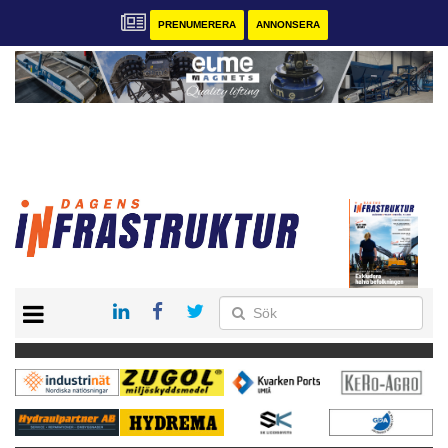
PRENUMERERA
ANNONSERA
START
KONTAKT
VÅRA ANDRA MAGASIN
PRENUMERERA
ANNONSERA