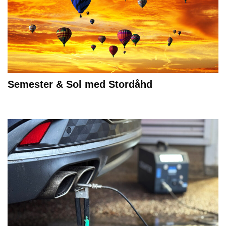
Semester & Sol med Stordåhd