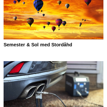
Semester & Sol med Stordåhd