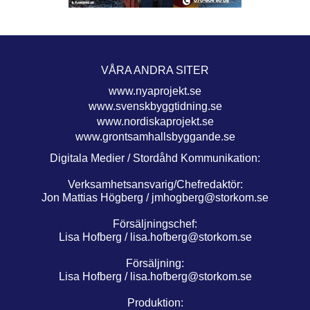
VÅRA ANDRA SITER
www.nyaprojekt.se
www.svenskbyggtidning.se
www.nordiskaprojekt.se
www.grontsamhallsbyggande.se
Digitala Medier / Stordåhd Kommunikation:
Verksamhetsansvarig/Chefredaktör:
Jon Mattias Högberg /
jmhogberg@storkom.se
Försäljningschef:
Lisa Hofberg /
lisa.hofberg@storkom.se
Försäljning:
Lisa Hofberg /
lisa.hofberg@storkom.se
Produktion: