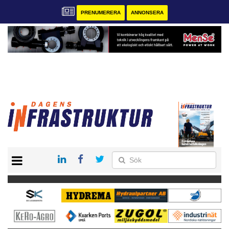
PRENUMERERA
ANNONSERA
START
KONTAKT
VÅRA ANDRA MAGASIN
PRENUMERERA
ANNONSERA