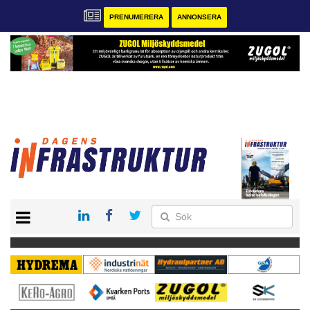
PRENUMERERA
ANNONSERA
START
KONTAKT
VÅRA ANDRA MAGASIN
PRENUMERERA
ANNONSERA