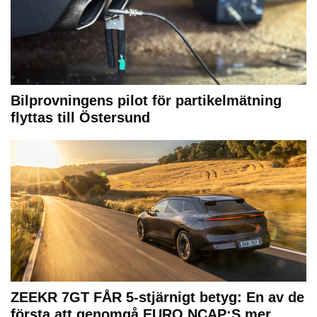
Bilprovningens pilot för partikelmätning
flyttas till Östersund
ZEEKR 7GT FÅR 5-stjärnigt betyg: En av de
första att genomgå EURO NCAP:S mer