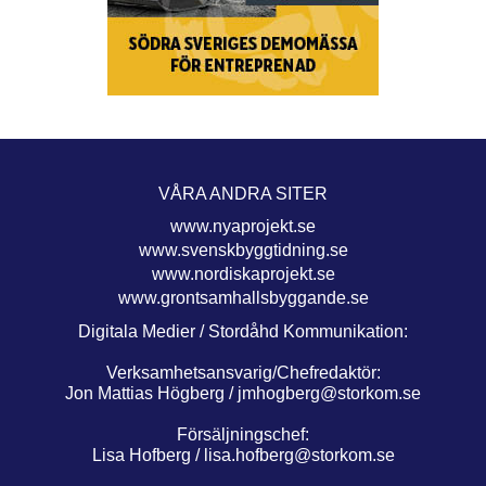
VÅRA ANDRA SITER
www.nyaprojekt.se
www.svenskbyggtidning.se
www.nordiskaprojekt.se
www.grontsamhallsbyggande.se
Digitala Medier / Stordåhd Kommunikation:
Verksamhetsansvarig/Chefredaktör:
Jon Mattias Högberg /
jmhogberg@storkom.se
Försäljningschef:
Lisa Hofberg /
lisa.hofberg@storkom.se