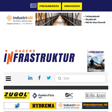
PRENUMERERA
ANNONSERA
START
KONTAKT
VÅRA ANDRA MAGASIN
PRENUMERERA
ANNONSERA