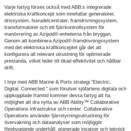
Varje fartyg förses också med ABB:s integrerade
elektriska kraftkoncept som innefattar generatorer,
drivsystem, huvudelcentraler, framdrivningssystem,
transformatorer och ett fjärrkontrollsystem för
manövrering av Azipod®-enheterna från bryggan.
Genom att kombinera Azipod®-framdrivningssystem
med det elektriska kraftkonceptet går det att
konfigurera all relevant utrustning för optimerade
prestanda, vilket leder till ökad effektivitet och hållbar
drift.
I linje med ABB Marine & Ports strategi ”Electric.
Digital. Connected.” som förutser sjöfartens digitala och
uppkopplade framtid kommer dessa fartyg att ha
möjlighet att dra nytta av ABB Ability™ Collaborative
Operations infrastruktur och center. Collaborative
Operations använder fjärrstyrningsutrustning för
övervakning och dataanalyser som möjliggör
förebyggande underhåll, planerade insatser och teknisk