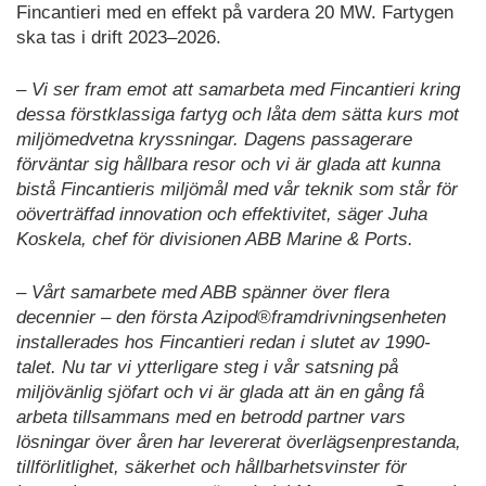
Fincantieri med en effekt på vardera 20 MW. Fartygen
ska tas i drift 2023–2026.
– Vi ser fram emot att samarbeta med Fincantieri kring
dessa förstklassiga fartyg och låta dem sätta kurs mot
miljömedvetna kryssningar. Dagens passagerare
förväntar sig hållbara resor och vi är glada att kunna
bistå Fincantieris miljömål med vår teknik som står för
oöverträffad innovation och effektivitet, säger Juha
Koskela, chef för divisionen ABB Marine & Ports.
– Vårt samarbete med ABB spänner över flera
decennier – den första Azipod®framdrivningsenheten
installerades hos Fincantieri redan i slutet av 1990-
talet. Nu tar vi ytterligare steg i vår satsning på
miljövänlig sjöfart och vi är glada att än en gång få
arbeta tillsammans med en betrodd partner vars
lösningar över åren har levererat överlägsenprestanda,
tillförlitlighet, säkerhet och hållbarhetsvinster för