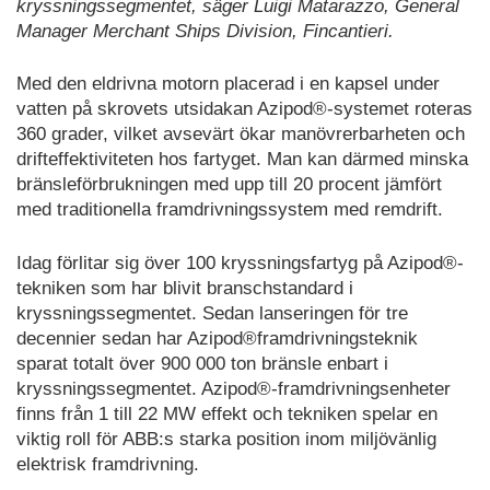
kryssningssegmentet, säger Luigi Matarazzo, General
Manager Merchant Ships Division, Fincantieri.
Med den eldrivna motorn placerad i en kapsel under
vatten på skrovets utsidakan Azipod®-systemet roteras
360 grader, vilket avsevärt ökar manövrerbarheten och
drifteffektiviteten hos fartyget. Man kan därmed minska
bränsleförbrukningen med upp till 20 procent jämfört
med traditionella framdrivningssystem med remdrift.
Idag förlitar sig över 100 kryssningsfartyg på Azipod®-
tekniken som har blivit branschstandard i
kryssningssegmentet. Sedan lanseringen för tre
decennier sedan har Azipod®framdrivningsteknik
sparat totalt över 900 000 ton bränsle enbart i
kryssningssegmentet. Azipod®-framdrivningsenheter
finns från 1 till 22 MW effekt och tekniken spelar en
viktig roll för ABB:s starka position inom miljövänlig
elektrisk framdrivning.