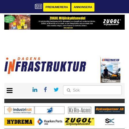
PRENUMERERA
ANNONSERA
START
KONTAKT
VÅRA ANDRA MAGASIN
PRENUMERERA
ANNONSERA