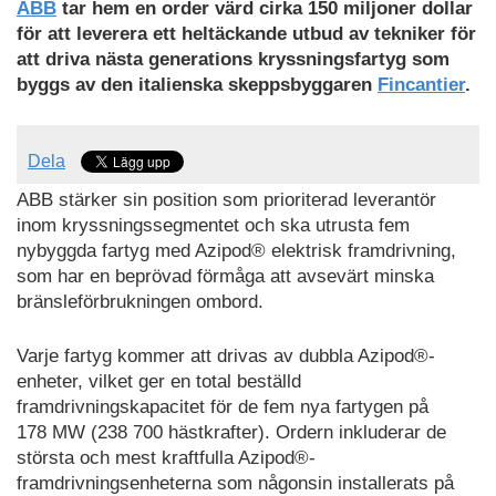
ABB
tar hem en order värd cirka 150 miljoner dollar
för att leverera ett heltäckande utbud av tekniker för
att driva nästa generations kryssningsfartyg som
byggs av den italienska skeppsbyggaren
Fincantier
.
Dela
ABB stärker sin position som prioriterad leverantör
inom kryssningssegmentet och ska utrusta fem
nybyggda fartyg med Azipod® elektrisk framdrivning,
som har en beprövad förmåga att avsevärt minska
bränsleförbrukningen ombord.
Varje fartyg kommer att drivas av dubbla Azipod®-
enheter, vilket ger en total beställd
framdrivningskapacitet för de fem nya fartygen på
178 MW (238 700 hästkrafter). Ordern inkluderar de
största och mest kraftfulla Azipod®-
framdrivningsenheterna som någonsin installerats på