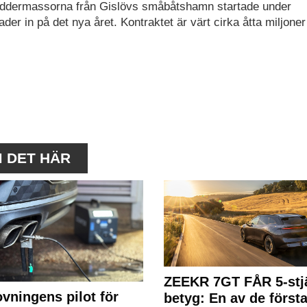
muddermassorna från Gislövs småbåtshamn startade under
r in på det nya året. Kontraktet är värt cirka åtta miljoner
M DET HÄR
ZEEKR 7GT FÅR 5-stjä
ovningens pilot för
betyg: En av de första