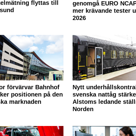
elmätning flyttas till
genomgå EURO NCAP
rsund
mer krävande tester 
2026
or förvärvar Bahnhof
Nytt underhållskontra
rker positionen på den
svenska nattåg stärke
ska marknaden
Alstoms ledande ställ
Norden