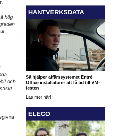
r.
HANTVERKSDATA
så hög
sgraden
lut
r
nda.
Så hjälper affärssystemet Entré
obil och
Office installatörer att få tid till VM-
festen
stiskt
,
Läs mer här!
ELECO
dsgivna