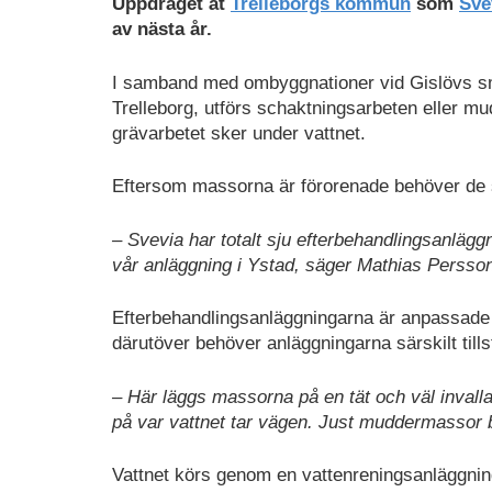
Uppdraget åt
Trelleborgs kommun
som
Sve
av nästa år.
I samband med ombyggnationer vid Gislövs s
Trelleborg, utförs schaktningsarbeten eller mu
grävarbetet sker under vattnet.
Eftersom massorna är förorenade behöver de s
– Svevia har totalt sju efterbehandlingsanläggn
vår anläggning i Ystad, säger Mathias Persson
Efterbehandlingsanläggningarna är anpassade oc
därutöver behöver anläggningarna särskilt till
– Här läggs massorna på en tät och väl invallad
på var vattnet tar vägen. Just muddermassor 
Vattnet körs genom en vattenreningsanläggning, 