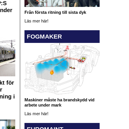
:S
under
Från första ritning till sista dyk
Läs mer här!
FOGMAKER
kt för
r
ning i
Maskiner måste ha brandskydd vid
arbete under mark
Läs mer här!