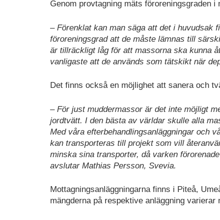
Genom provtagning mäts föroreningsgraden i 
– Förenklat kan man säga att det i huvudsak f
föroreningsgrad att de måste lämnas till särsk
är tillräckligt låg för att massorna ska kunna
vanligaste att de används som tätskikt när dep
Det finns också en möjlighet att sanera och tv
– För just muddermassor är det inte möjligt m
jordtvätt. I den bästa av världar skulle alla 
Med våra efterbehandlingsanläggningar och vår j
kan transporteras till projekt som vill återanv
minska sina transporter, då varken förorenad
avslutar Mathias Persson, Svevia.
Mottagningsanläggningarna finns i Piteå, Umeå,
mängderna på respektive anläggning varierar 