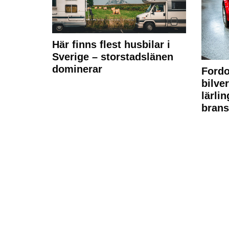
Här finns flest husbilar i
Sverige – storstadslänen
dominerar
Fordo
bilve
lärli
brans