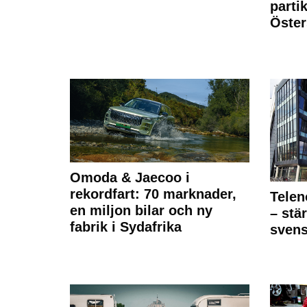
partik
Öste
Omoda & Jaecoo i
rekordfart: 70 marknader,
Telen
en miljon bilar och ny
– stä
fabrik i Sydafrika
sven