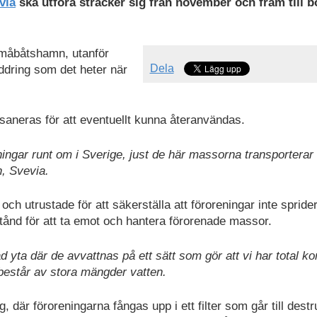
via
ska utföra sträcker sig från november och fram till b
måbåtshamn, utanför
Dela
ddring som det heter när
aneras för att eventuellt kunna återanvändas.
ingar runt om i Sverige, just de här massorna transporterar vi
, Svevia.
h utrustade för att säkerställa att föroreningar inte sprider
stånd för att ta emot och hantera förorenade massor.
 yta där de avvattnas på ett sätt som gör att vi har total kon
består av stora mängder vatten.
där föroreningarna fångas upp i ett filter som går till destr