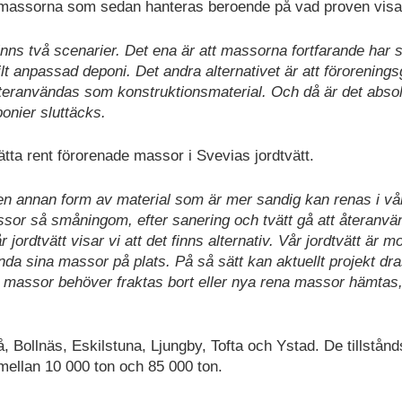
massorna som sedan hanteras beroende på vad proven visa
inns två scenarier. Det ena är att massorna fortfarande har 
ilt anpassad deponi. Det andra alternativet är att förorening
 återanvändas som konstruktionsmaterial. Och då är det abso
onier sluttäcks.
ätta rent förorenade massor i Svevias jordtvätt.
en annan form av material som är mer sandig kan renas i vå
massor så småningom, efter sanering och tvätt gå att återanvä
ordtvätt visar vi att det finns alternativ. Vår jordtvätt är m
ända sina massor på plats. På så sätt kan aktuellt projekt dra
e massor behöver fraktas bort eller nya rena massor hämtas
 Bollnäs, Eskilstuna, Ljungby, Tofta och Ystad. De tillstån
mellan 10 000 ton och 85 000 ton.